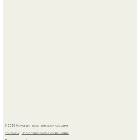
Высокая, стройная, с фарфоровой кожей и тонкими
аристократичными чертами, эль выглядит так, будто
сошла с полотна художника.
В участника сво ударила молния, когда он был на
лошади.
© 2026 Наука для всех простыми словами
Контакты
Пользовательское соглашение