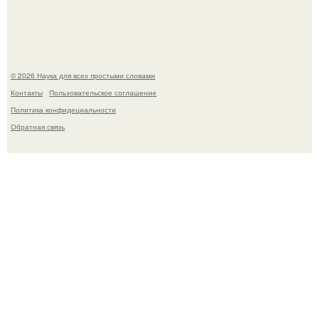
Mуж жену в Москве из-за ревности зарезал.
© 2026 Наука для всех простыми словами
Контакты
Пользовательское соглашение
Политика конфидециальности
Обратная связь