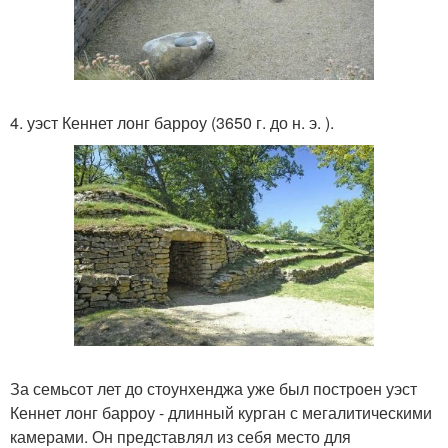
4. уэст Кеннет лонг барроу (3650 г. до н. э. ).
За семьсот лет до стоунхенджа уже был построен уэст
Кеннет лонг барроу - длинный курган с мегалитическими
камерами. Он представлял из себя место для