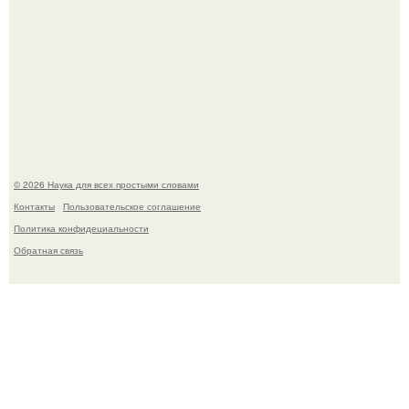
Мистические тайны кельнского собора.
© 2026 Наука для всех простыми словами
Контакты
Пользовательское соглашение
Политика конфидециальности
Обратная связь