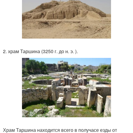
2. храм Таршина (3250 г. до н. э. ).
Храм Таршина находится всего в получасе езды от