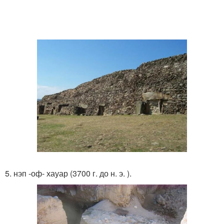
5. нэп -оф- хауар (3700 г. до н. э. ).