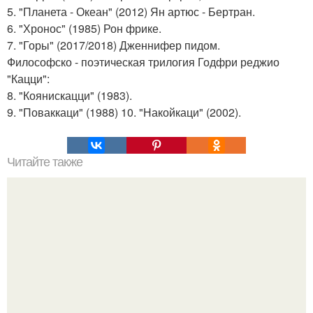
5. "Планета - Океан" (2012) Ян артюс - Бертран.
6. "Хронос" (1985) Рон фрике.
7. "Горы" (2017/2018) Дженнифер пидом.
Философско - поэтическая трилогия Годфри реджио
"Кацци":
8. "Коянискацци" (1983).
9. "Поваккаци" (1988) 10. "Накойкаци" (2002).
Читайте также
Мобильная сотовая связь это. Самодельный подавитель
мобильной свзяи.