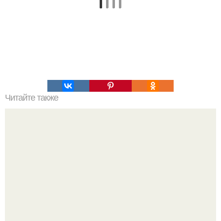
Читайте также
Как интересно и с пользой провести время в интернете.
10 сайтов, которые помогут провести время в интернете
с пользой.