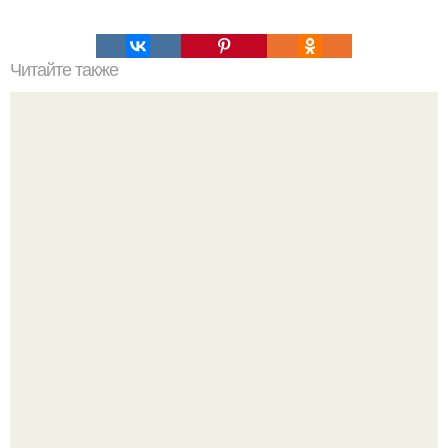
Читайте также
Вы это должны знать!
Корейский зонд снял свежий кратер на луне от