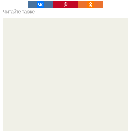
Читайте также
Это невероятное фото было сделано в чернобыле 24
апреля 1997 года.
Автомобиль в центре Москвы загорелся.