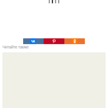
Читайте также
Это невероятное фото было сделано в чернобыле 24
апреля 1997 года.