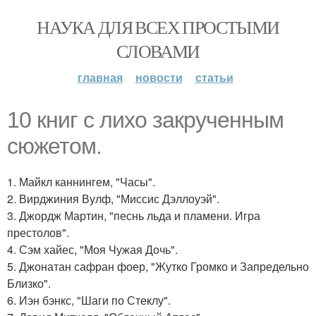
НАУКА ДЛЯ ВСЕХ ПРОСТЫМИ
СЛОВАМИ
главная
новости
статьи
10 книг с лихо закрученным
сюжетом.
1. Майкл каннингем, "Часы".
2. Вирджиния Вулф, "Миссис Дэллоуэй".
3. Джордж Мартин, "песнь льда и пламени. Игра
престолов".
4. Сэм хайес, "Моя Чужая Дочь".
5. Джонатан сафран фоер, "Жутко Громко и Запредельно
Близко".
6. Иэн бэнкс, "Шаги по Стеклу".