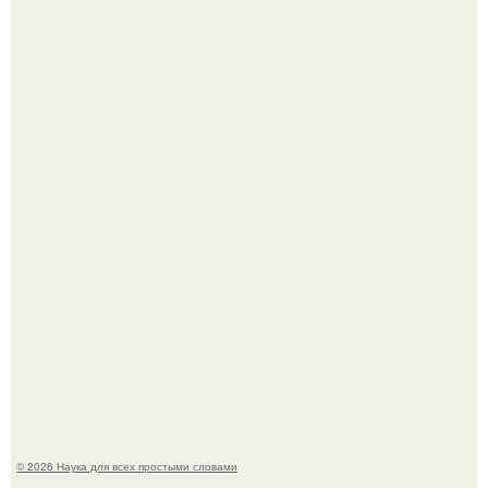
Астрофизики наконец размер крупнейшей из известных
галактик измерили.
Ученые "Гормон Мотивации нашли".
© 2026 Наука для всех простыми словами