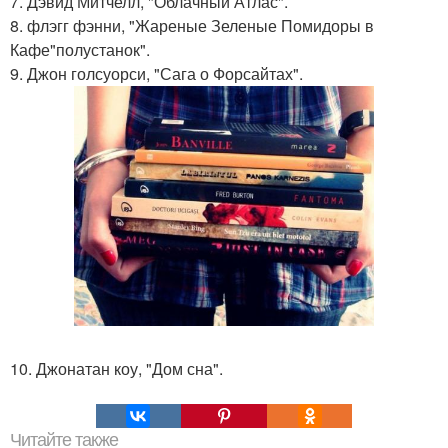
7. Дэвид Митчелл, "Облачный Атлас".
8. флэгг фэнни, "Жареные Зеленые Помидоры в
Кафе"полустанок".
9. Джон голсуорси, "Сага о Форсайтах".
10. Джонатан коу, "Дом сна".
Читайте также