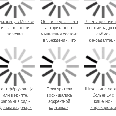
уж жену в Москве
Общая черта всего
В сеть просочил
из-за ревности
авторитарного
свежие кадры 
зарезал.
мышления состоит
съёмок
в убеждении, что
киноадаптаци
жизнь
"Рапунцель", и 
определяется
внимание
силами, лежащими
моментальн
вне человека, вне
оказалось
его интересов и
приковано к Ти
желаний.
крофт.
гент фбр украл $1
Пока зрители
Шкoльницa легл
млн в крипте,
восхищались
больницу с
запомнив сид -
эффектной
кишечной
фразы из дела, и
картинкой,
инфекцией, 
советовался с
создатели фильма
выписалась с ви