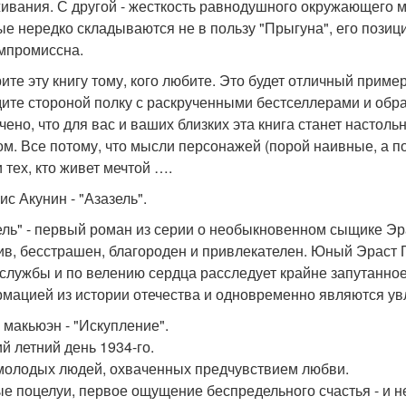
ивания. С другой - жесткость равнодушного окружающего ми
ые нередко складываются не в пользу "Прыгуна", его позиц
мпромиссна.
ите эту книгу тому, кого любите. Это будет отличный при
ите стороной полку с раскрученными бестселлерами и обра
чено, что для вас и ваших близких эта книга станет настоль
ом. Все потому, что мысли персонажей (порой наивные, а п
 тех, кто живет мечтой ….
ис Акунин - "Азазель".
ель" - первый роман из серии о необыкновенном сыщике Эра
ив, бесстрашен, благороден и привлекателен. Юный Эраст 
 службы и по велению сердца расследует крайне запутанно
мацией из истории отечества и одновременно являются у
н макьюэн - "Искупление".
й летний день 1934-го.
молодых людей, охваченных предчувствием любви.
е поцелуи, первое ощущение беспредельного счастья - и н