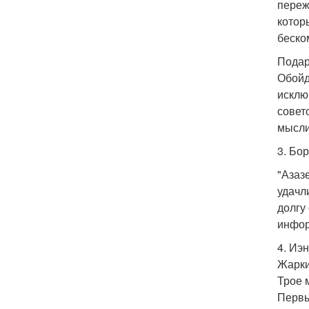
переж
котор
беско
Подар
Обойд
исклю
совет
мысли
3. Бор
"Азаз
удачл
долгу
инфор
4. Иэ
Жарки
Трое 
Первы