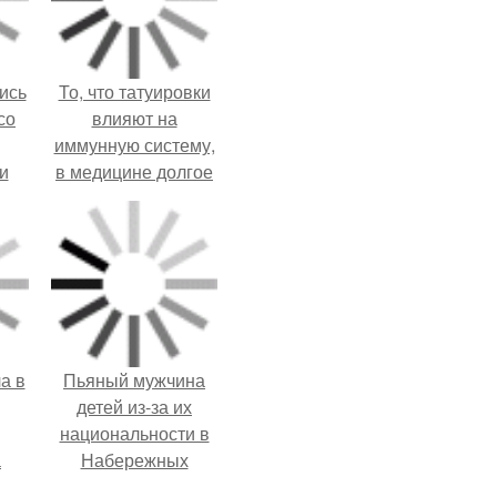
ись
То, что татуировки
со
влияют на
иммунную систему,
и
в медицине долгое
всё
время
рассматривалось
о
лишь как гипотеза.
ган
а в
Пьяный мужчина
детей из-за их
национальности в
а
Набережных
ч и
челнах избил.