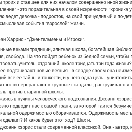
ы троих и ставшее для них началом совершенно иной жизни
пление" - это поразительная в своей искренности "хроника
ую ведет девочка - подросток, на свой причудливый и по-де
смысливая события "взрослой" жизни.
оан Харрис - "Джентельмены и Игроки".
нные веками традиции, элитная школа, богатейшая библио
ля, свобода. На что пойдет ребенок из бедной семьи, чтобы
твовать учитель, отдавший школе тридцать три года жизни? 
 ее подтачивают новые веяния - в сердце своем она неизм
ий все ее тайны и тонкости, и у него одна цель - уничтожит
ятности перерастают в крупные скандалы, раскручивается 
ель против старинной школы.
жаясь в пучины человеческого подсознания, Джоанн хэррис
озно подводит нас к самой грани, за которой таится безумие
кальной одержимостью оборачивается. Одержимость месть
и сделает? И каков будет этот ход? Шах и.
 джоанн хэррис стали современной классикой. Она - автор, 