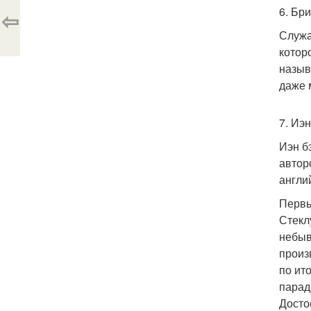
6. Бр
⇦
Служа
котор
назыв
даже 
7. Иэн
Иэн б
автор
англи
Первы
Стекл
небыв
произ
по ит
парад
Досто