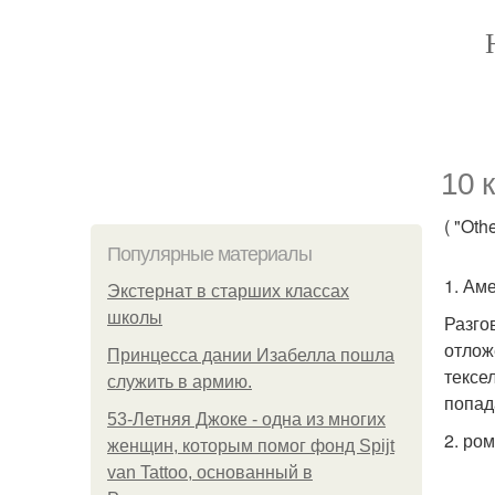
10 
( "Othe
Популярные материалы
1. Ам
Экстернат в старших классах
школы
Разго
отлож
Принцесса дании Изабелла пошла
тексе
служить в армию.
попад
53-Летняя Джоке - одна из многих
2. ро
женщин, которым помог фонд Spijt
van Tattoo, основанный в