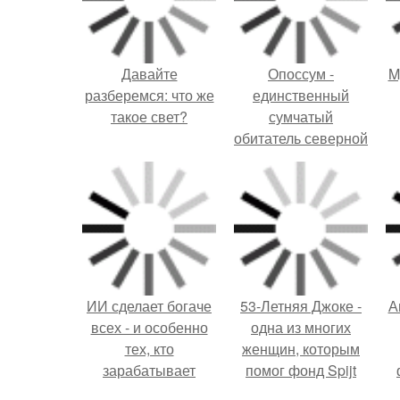
Давайте
Опоссум -
M
разберемся: что же
единственный
такое свет?
сумчатый
обитатель северной
америки.
ИИ сделает богаче
53-Летняя Джоке -
А
всех - и особенно
одна из многих
тех, кто
женщин, которым
зарабатывает
помог фонд Spijt
меньше всего.
van Tattoo,