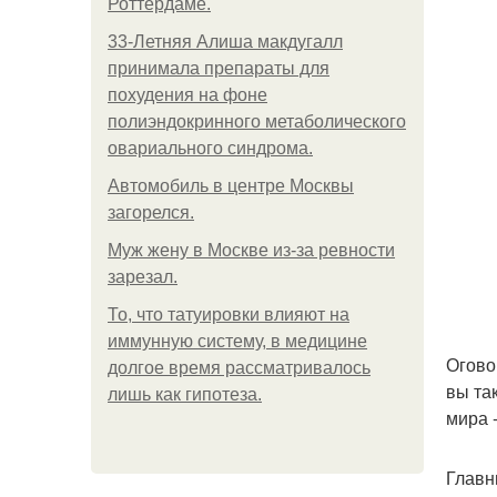
Роттердаме.
33-Летняя Алиша макдугалл
принимала препараты для
похудения на фоне
полиэндокринного метаболического
овариального синдрома.
Автомобиль в центре Москвы
загорелся.
Mуж жену в Москве из-за ревности
зарезал.
То, что татуировки влияют на
иммунную систему, в медицине
Огово
долгое время рассматривалось
вы та
лишь как гипотеза.
мира 
Главн