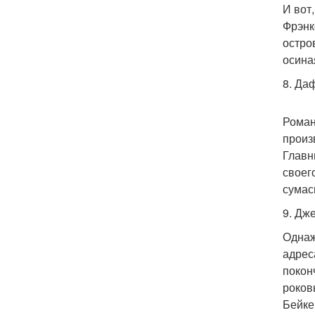
И вот
Фрэнк
остро
осина
8. Да
Роман
произ
Главн
своег
сумас
9. Дж
Однаж
адрес
покон
роков
Бейке