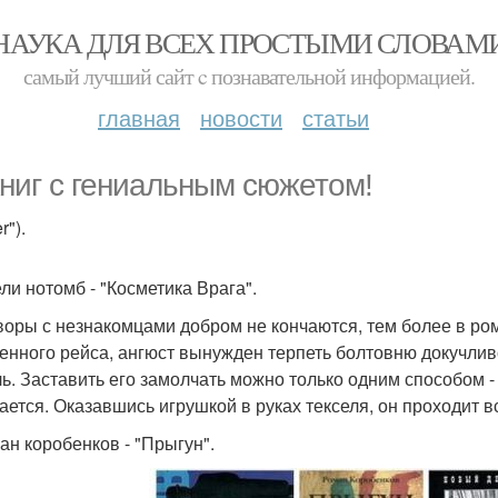
НАУКА ДЛЯ ВСЕХ ПРОСТЫМИ СЛОВАМ
самый лучший сайт c познавательной информацией.
главная
новости
статьи
книг с гениальным сюжетом!
r").
ели нотомб - "Косметика Врага".
воры с незнакомцами добром не кончаются, тем более в ро
енного рейса, ангюст вынужден терпеть болтовню докучлив
ль. Заставить его замолчать можно только одним способом -
ается. Оказавшись игрушкой в руках текселя, он проходит вс
ман коробенков - "Прыгун".