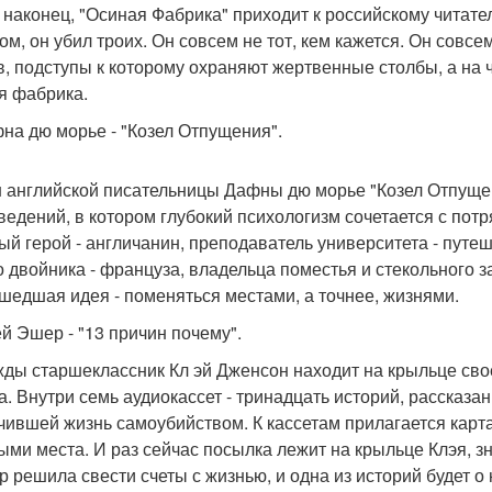
, наконец, "Осиная Фабрика" приходит к российскому читат
ом, он убил троих. Он совсем не тот, кем кажется. Он совсе
в, подступы к которому охраняют жертвенные столбы, а на
я фабрика.
фна дю морье - "Козел Отпущения".
 английской писательницы Дафны дю морье "Козел Отпущен
ведений, в котором глубокий психологизм сочетается с по
ый герой - англичанин, преподаватель университета - путеш
о двойника - француза, владельца поместья и стекольного з
шедшая идея - поменяться местами, а точнее, жизнями.
ей Эшер - "13 причин почему".
ды старшеклассник Кл эй Дженсон находит на крыльце сво
а. Внутри семь аудиокассет - тринадцать историй, рассказ
чившей жизнь самоубийством. К кассетам прилагается карт
ыми места. И раз сейчас посылка лежит на крыльце Клэя, зн
р решила свести счеты с жизнью, и одна из историй будет о н