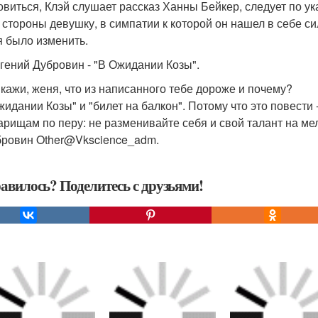
овиться, Клэй слушает рассказ Ханны Бейкер, следует по у
 стороны девушку, в симпатии к которой он нашел в себе си
я было изменить.
вгений Дубровин - "В Ожидании Козы".
Скажи, женя, что из написанного тебе дороже и почему?
Ожидании Козы" и "билет на балкон". Потому что это повест
арищам по перу: не разменивайте себя и свой талант на ме
бровин Other@Vkscience_adm.
авилось? Поделитесь с друзьями!