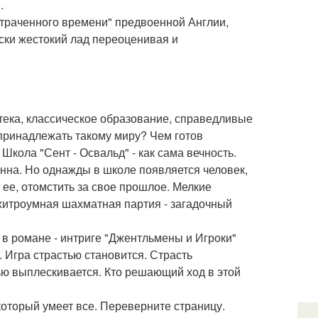
.
 утраченного времени" предвоенной Англии,
тски жестокий лад переоценивая и
тека, классическое образование, справедливые
 принадлежать такому миру? Чем готов
Школа "Сент - Освальд" - как сама вечность.
енна. Но однажды в школе появляется человек,
ь ее, отомстить за свое прошлое. Мелкие
хитроумная шахматная партия - загадочный
 в романе - интриге "Джентльмены и Игроки"
. Игра страстью становится. Страсть
ю выплескивается. Кто решающий ход в этой
который умеет все. Переверните страницу.