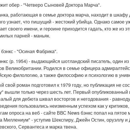
ижит обер - "Четверо Сыновей Доктора Марча".
нка, работающая в семье доктора марча, находит в шкафу д
ого узнает, что пишущий - жестокий убийца. Однако самое уж
ает своего имени, и героине приходится гадать, кто же из
милых парней - маньяк.
 бэнкс - "Осиная Фабрика".
энкс (р. 1954) - выдающийся шотландский писатель, один 
ов Великобритании. Родился в семье офицера адмиралтейст
йскую филологию, а также философию и психологию в униве
й свой роман подготовил к 1979 году, но публикация не со
у" вышли только через шесть лет. Первый опубликованный 
алый для дебюта шквал восторгов и негодования - равнод
ведения пользовались неизменным успехом как у критиков, 
огам опроса на веб - сайте ВВС News бэнкс попал на пятое 
а Миллениум" - уступив Шекспиру, Джейн Остин, оруэллу и 
евского, Сервантеса и марка твена.