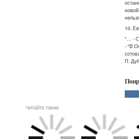
остан
новой
нельз
10. Е
"… - 
- "В 
сотов
П. Ду
Понр
Читайте также