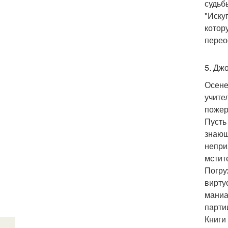
судьб
"Иску
котор
перео
5. Дж
Осене
учите
пожер
Пусть
знающ
непри
мстит
Погру
вирту
маниа
парти
Книги