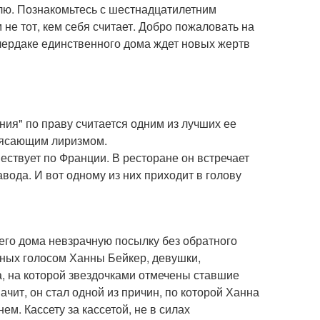
елю. Познакомьтесь с шестнадцатилетним
м не тот, кем себя считает. Добро пожаловать на
 чердаке единственного дома ждет новых жертв
ия" по праву считается одним из лучших ее
трясающим лиризмом.
ествует по Франции. В ресторане он встречает
авода. И вот одному из них приходит в голову
его дома невзрачную посылку без обратного
анных голосом Ханны Бейкер, девушки,
а, на которой звездочками отмечены ставшие
ачит, он стал одной из причин, по которой Ханна
ем. Кассету за кассетой, не в силах