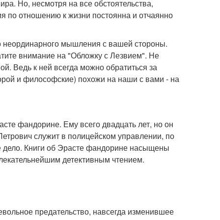
ра. Но, несмотря на все обстоятельства,
ия по отношению к жизни постоянна и отчаянно
мер неординарного мышления с вашей стороны.
тите внимание на "Обложку с Лезвием". Не
ной. Ведь к ней всегда можно обратиться за
орой и философские) похожи на наши с вами - на
сте фандорине. Ему всего двадцать лет, но он
Петрович служит в полицейском управлении, по
е дело. Книги об Эрасте фандорине насыщены
влекательнейшим детективным чтением.
евольное предательство, навсегда изменившее