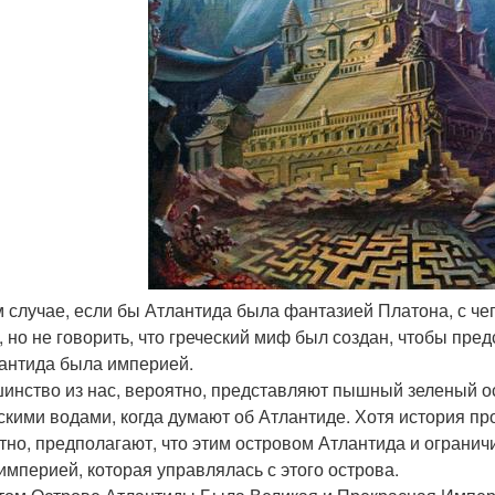
ом случае, если бы Атлантида была фантазией Платона, с че
, но не говорить, что греческий миф был создан, чтобы пред
лантида была империей.
инство из нас, вероятно, представляют пышный зеленый о
скими водами, когда думают об Атлантиде. Хотя история про
тно, предполагают, что этим островом Атлантида и огранич
империей, которая управлялась с этого острова.