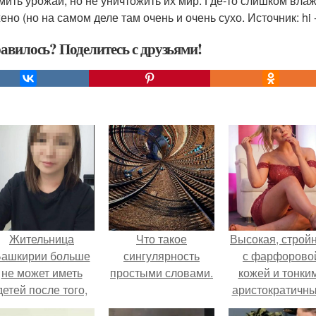
мить урожай, но не уничтожить их мир. Где-то слишком влажн
но (но на самом деле там очень и очень сухо. Источник: hi -
авилось? Поделитесь с друзьями!
Жительница
Что такое
Высокая, стройн
ашкирии больше
сингулярность
с фарфорово
не может иметь
простыми словами.
кожей и тонки
детей после того,
аристократичн
ак медики сделали
чертами, эль