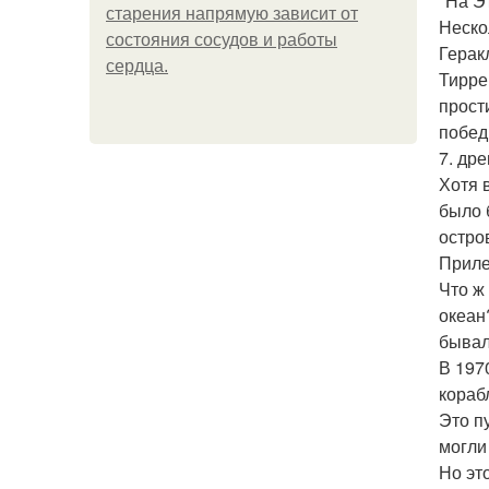
"На Э
старения напрямую зависит от
Неско
состояния сосудов и работы
Герак
сердца.
Тирре
прост
побед
7. др
Хотя 
было 
остро
Приле
Что ж
океан
бывал
В 197
кораб
Это п
могли
Но эт