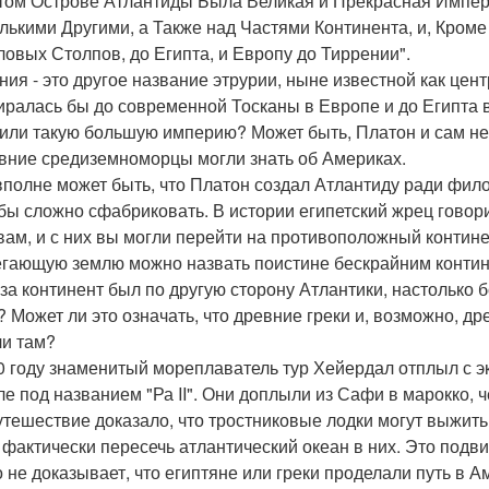
том Острове Атлантиды Была Великая и Прекрасная Импер
лькими Другими, а Также над Частями Континента, и, Кром
ловых Столпов, до Египта, и Европу до Тиррении".
ния - это другое название этрурии, ныне известной как цен
иралась бы до современной Тосканы в Европе и до Египта 
или такую большую империю? Может быть, Платон и сам не 
евние средиземноморцы могли знать об Америках.
вполне может быть, что Платон создал Атлантиду ради филос
бы сложно сфабриковать. В истории египетский жрец говорит
вам, и с них вы могли перейти на противоположный контине
гающую землю можно назвать поистине бескрайним контин
 за континент был по другую сторону Атлантики, настолько б
? Может ли это означать, что древние греки и, возможно, д
и там?
0 году знаменитый мореплаватель тур Хейердал отплыл с э
ле под названием "Ра II". Они доплыли из Сафи в марокко, ч
утешествие доказало, что тростниковые лодки могут выжить
 фактически пересечь атлантический океан в них. Это подв
о не доказывает, что египтяне или греки проделали путь в А