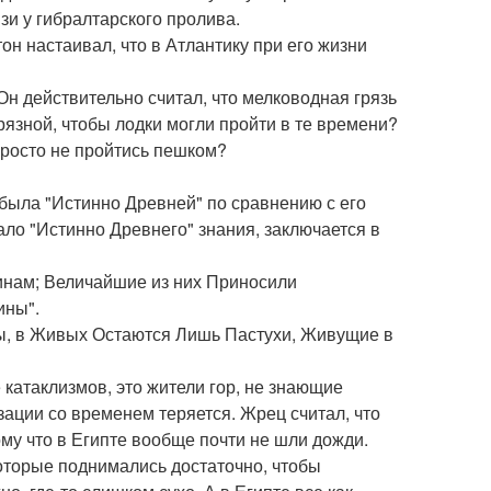
зи у гибралтарского пролива.
н настаивал, что в Атлантику при его жизни
н действительно считал, что мелководная грязь
язной, чтобы лодки могли пройти в те времени?
просто не пройтись пешком?
е была "Истинно Древней" по сравнению с его
ало "Истинно Древнего" знания, заключается в
инам; Величайшие из них Приносили
ины".
ы, в Живых Остаются Лишь Пастухи, Живущие в
катаклизмов, это жители гор, не знающие
изации со временем теряется. Жрец считал, что
ому что в Египте вообще почти не шли дожди.
которые поднимались достаточно, чтобы