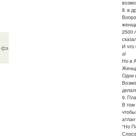
возмо
8. в 
Вопро
женщи
2500 
сказа
⇦
И что
а!
Но в 
Женщи
Одни 
Возмо
делал
9. Пл
В том
чтобы
атлан
"Но П
Спосо