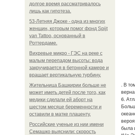
долгое время рассматривалось
лишь как гипотеза.
53-Летняя Джоке - одна из многих
женщин, которым помог фонд Spijt
van Tattoo, основанный в
Роттердаме.
Вихревые микро - ГЭС на реке с
малым перепадом высоты: вода
закручивается в бетонной камере и
вращает вертикальную турбину.
. В т
Жительница Башкирии больше не
верна
может иметь детей после того, как
6. Ат
медики сделали ей аборт на
Больш
шестом месяце беременности и
океан
оставили в матке плаценту.
вероя
Российские ученые из нии имени
была 
Семашко выяснили: скорость