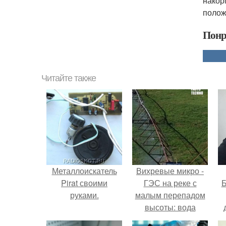
накор
положе
Понр
Читайте также
Металлоискатель
Вихревые микро -
Pirat своими
ГЭС на реке с
Б
руками.
малым перепадом
высоты: вода
закручивается в
к