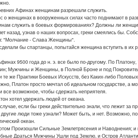
жно.
древних Афинах женщинам разрешали служить.
с о женщинах в вооруженных силах часто поднимают в раз
нам служить в боевых формированиях? Должны ли женщин
лет назад, узнав о наших вопросах, греки смеялись бы. Со
л: "Молчание - Слава Женщины".
 сделали бы спартанцы, попытайся женщина вступить в их ря
Афинах 9500 года до н. э. все было по-другому. По Платон
н; Мужчины и Женщины, в Полной Броне и под Покровите
и те же Практики Боевых Искусств, без Каких-либо Половых
жно, Платон просто мечтал об идеальном государстве, а мож
и все возможное, чтобы сдержать неприятеля.
атон хотел удержать людей от океана.
 случае, если бы греки действительно знали, что лежит за 
 другие люди тоже узнали? Может быть, и нет. Возможно, по
тический океан.
отом Произошли Сильные Землетрясения и Наводнения; и в
бные Драться Мужчины Ушли под Землю, и Остров Атлантид