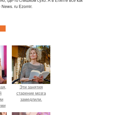
о, где-то слишком сухо. А в Египте все как
 News. ru Ezomir.
ая,
Эти занятия
й
старение мозга
ми
замедлили.
ыми