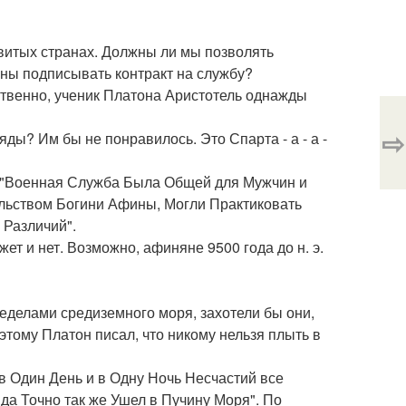
витых странах. Должны ли мы позволять
ы подписывать контракт на службу?
бственно, ученик Платона Аристотель однажды
⇨
ды? Им бы не понравилось. Это Спарта - а - а -
у, "Военная Служба Была Общей для Мужчин и
льством Богини Афины, Могли Практиковать
 Различий".
ет и нет. Возможно, афиняне 9500 года до н. э.
пределами средиземного моря, захотели бы они,
этому Платон писал, что никому нельзя плыть в
 Один День и в Одну Ночь Несчастий все
а Точно так же Ушел в Пучину Моря". По