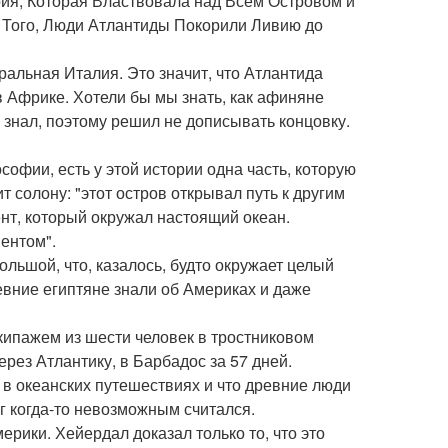
ия, Которая Властвовала над Всем Островом и
е Того, Люди Атлантиды Покорили Ливию до
тральная Италия. Это значит, что Атлантида
в Африке. Хотели бы мы знать, как афиняне
знал, поэтому решил не дописывать концовку.
офии, есть у этой истории одна часть, которую
 солону: "этот остров открывал путь к другим
нт, который окружал настоящий океан.
ентом".
ольшой, что, казалось, будто окружает целый
ревние египтяне знали об Америках и даже
кипажем из шести человек в тростниковом
ерез Атлантику, в Барбадос за 57 дней.
 в океанских путешествиях и что древние люди
иг когда-то невозможным считался.
мерики. Хейердал доказал только то, что это