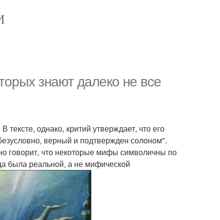
И
оторых знают далеко не все
 В тексте, однако, критий утверждает, что его
 безусловно, верный и подтвержден солоном".
нно говорит, что некоторые мифы символичны по
ида была реальной, а не мифической