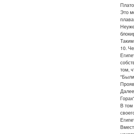
Плато
Это м
плава
Неуже
блоки
Таким
10. Ч
Египе
собст
том, 
"Были
Прояв
Далее
Горах"
В том
своег
Египе
Вмест