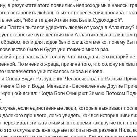
ну, в результате этого появились непроходимые наносы гря
огло остановить любопытных от пересечения пролива. Плато
ть нельзя, "ибо в те дни Атлантика Была Судоходной".
ли Платон пытался удержать людей от ухода в Атлантику? О
рует океанские путешествия или Атлантика была слишком гр
 образом, если для лодок было слишком мелко, почему бы 
еловечество было и будет уничтожено много раз.
тский жрец рассказал солону, что ни одна из его историй н
венной. По мнению жреца, причина того, что солону не хват
что человечество уничтожалось снова и снова.
 и Снова Будут Разрушения Человечества по Разным Прич
ления Огня и Воды, Меньшие - Бесчисленные Другие Прич
 жрец объяснял: "Когда Боги Очищают Землю Потоком Вод
.
 случае, если единственные люди, которые выживают после 
о далекого прошлого, легко увидеть, как вся история цивил
т переживал эти катаклизмы, в то время как другие нет, пот
о этого случались ежегодные потопы из-за разлива Нила, 