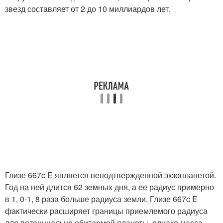
звезд составляет от 2 до 10 миллиардов лет.
Глизе 667c E является неподтвержденной экзопланетой.
Год на ней длится 62 земных дня, а ее радиус примерно
в 1, 0-1, 8 раза больше радиуса земли. Глизе 667c E
фактически расширяет границы приемлемого радиуса
для потенциально обитаемой планеты, однако масса