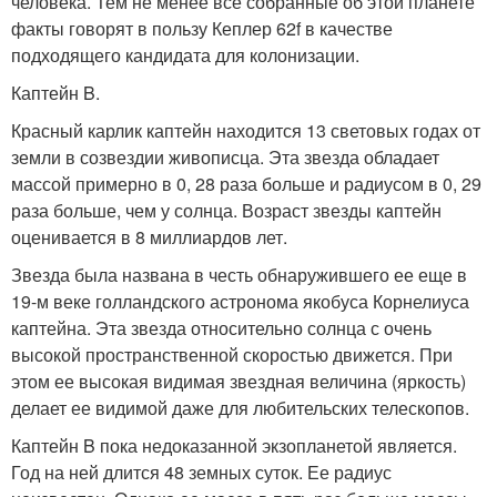
человека. Тем не менее все собранные об этой планете
факты говорят в пользу Кеплер 62f в качестве
подходящего кандидата для колонизации.
Каптейн B.
Красный карлик каптейн находится 13 световых годах от
земли в созвездии живописца. Эта звезда обладает
массой примерно в 0, 28 раза больше и радиусом в 0, 29
раза больше, чем у солнца. Возраст звезды каптейн
оценивается в 8 миллиардов лет.
Звезда была названа в честь обнаружившего ее еще в
19-м веке голландского астронома якобуса Корнелиуса
каптейна. Эта звезда относительно солнца с очень
высокой пространственной скоростью движется. При
этом ее высокая видимая звездная величина (яркость)
делает ее видимой даже для любительских телескопов.
Каптейн B пока недоказанной экзопланетой является.
Год на ней длится 48 земных суток. Ее радиус