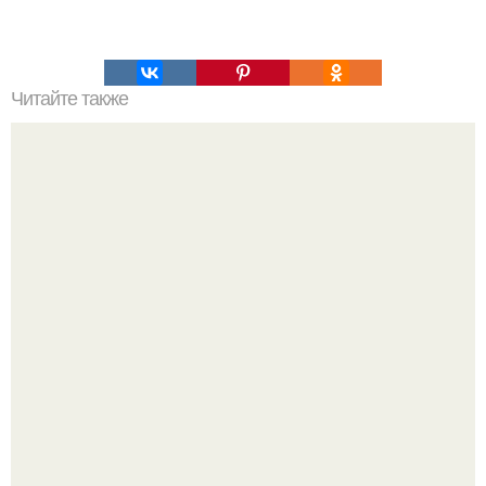
Читайте также
Это невероятное фото было сделано в чернобыле 24
апреля 1997 года.