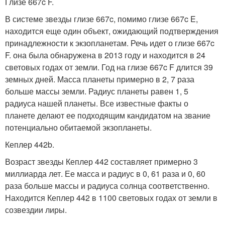
Глизе 667c F.
В системе звезды глизе 667c, помимо глизе 667c E,
находится еще один объект, ожидающий подтверждения
принадлежности к экзопланетам. Речь идет о глизе 667c
F. она была обнаружена в 2013 году и находится в 24
световых годах от земли. Год на глизе 667c F длится 39
земных дней. Масса планеты примерно в 2, 7 раза
больше массы земли. Радиус планеты равен 1, 5
радиуса нашей планеты. Все известные факты о
планете делают ее подходящим кандидатом на звание
потенциально обитаемой экзопланеты.
Кеплер 442b.
Возраст звезды Кеплер 442 составляет примерно 3
миллиарда лет. Ее масса и радиус в 0, 61 раза и 0, 60
раза больше массы и радиуса солнца соответственно.
Находится Кеплер 442 в 1100 световых годах от земли в
созвездии лиры.