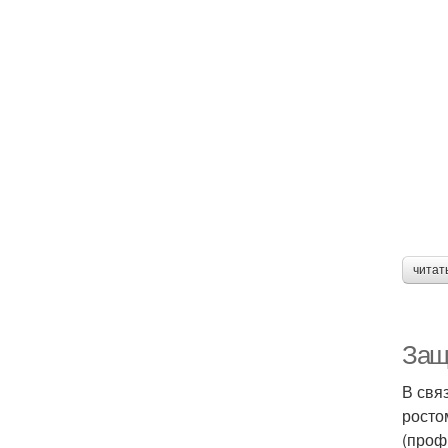
читат
Защ
В свя
росто
(проф