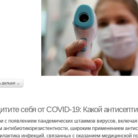
ь дальше →
итите себя от COVID-19: Какой антисепт
зи с появлением пандемических штаммов вирусов, включая
м антибиотикорезистентности, широким применением антис
илактика инфекций, связанных с оказанием медицинской п