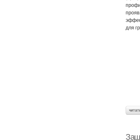
профи
прояв
эффек
для гр
читат
Защ