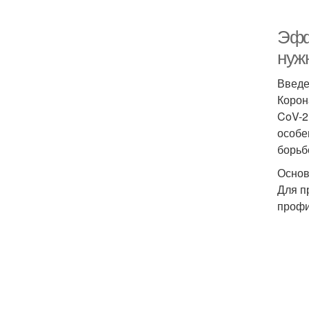
Эфф
нуж
Введ
Корон
CoV-2
особе
борьб
Основ
Для п
профи