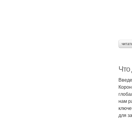
читат
Что
Введ
Корон
глоба
нам р
ключе
для з