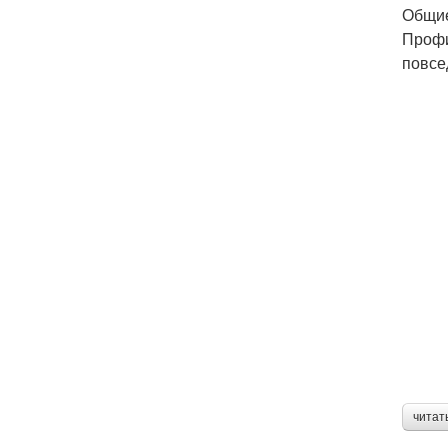
Общие
Профи
повсе
читат