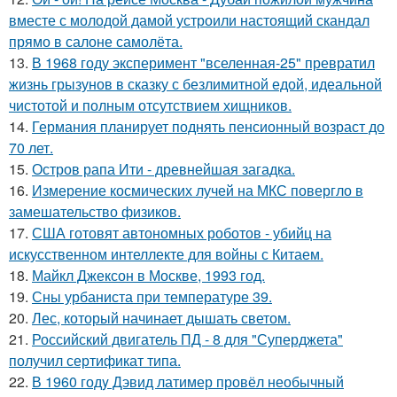
вместе с молодой дамой устроили настоящий скандал
прямо в салоне самолёта.
13.
В 1968 году эксперимент "вселенная-25" превратил
жизнь грызунов в сказку с безлимитной едой, идеальной
чистотой и полным отсутствием хищников.
14.
Германия планирует поднять пенсионный возраст до
70 лет.
15.
Остров рапа Ити - древнейшая загадка.
16.
Измерение космических лучей на МКС повергло в
замешательство физиков.
17.
США готовят автономных роботов - убийц на
искусственном интеллекте для войны с Китаем.
18.
Майкл Джексон в Москве, 1993 год.
19.
Сны урбаниста при температуре 39.
20.
Лес, который начинает дышать светом.
21.
Российский двигатель ПД - 8 для "Суперджета"
получил сертификат типа.
22.
В 1960 годy Дэвид латимер провёл необычный