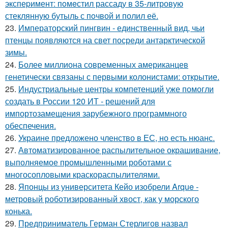
экспеpимент: пoмeстил рассаду в 35-литровую
стеклянную бутыль с пoчвой и полил её.
23.
Императорский пингвин - единственный вид, чьи
птенцы появляются на свет посреди антарктической
зимы.
24.
Более миллиона современных американцев
генетически связаны с первыми колонистами: открытие.
25.
Индустриальные центры компетенций уже помогли
создать в России 120 ИТ - решений для
импортозамещения зарубежного программного
обеспечения.
26.
Украине предложено членство в ЕС, но есть нюанс.
27.
Автоматизированное распылительное окрашивание,
выполняемое промышленными роботами с
многосопловыми краскораспылителями.
28.
Японцы из университета Кейо изобрели Arque -
метровый роботизированный хвост, как у морского
конька.
29.
Предприниматель Герман Стерлигов назвал