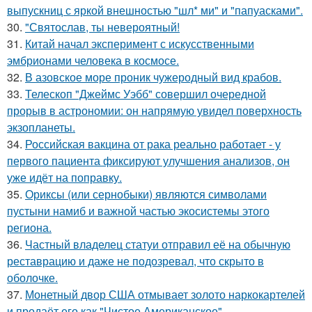
выпускниц с яркой внешностью "шл* ми" и "папуасками".
30.
"Святослав, ты невероятный!
31.
Китай начал эксперимент с искусственными
эмбрионами человека в космосе.
32.
В азовское море проник чужеродный вид крабов.
33.
Телескоп "Джеймс Уэбб" совершил очередной
прорыв в астрономии: он напрямую увидел поверхность
экзопланеты.
34.
Российская вакцина от рака реально работает - у
первого пациента фиксируют улучшения анализов, он
уже идёт на поправку.
35.
Ориксы (или сернобыки) являются символами
пустыни намиб и важной частью экосистемы этого
региона.
36.
Частный владелец статуи отправил её на обычную
реставрацию и даже не подозревал, что скрыто в
оболочке.
37.
Монетный двор США отмывает золото наркокартелей
и продаёт его как "Чистое Американское".