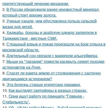
препятствующий лечению механизм.
2.
В России обнаружили ранее неизвестный минерал,
который стоит дороже золота.
3.
Ученые узнали, чем обусловлена польза сельской
жизни для детей.
4.
Хиджабы, бороды и арабскую одежду запретили в
Таджикистане - местные СМИ.
5.
Страшный взрыв и пожар произошли на базе отдыха в
московской области.
6.
Длительный сон связали с маркером альцгеймера.
7.
Мыши на "тарзанке" помогли раскрыть секрет походки
астронавтов на Луне.
8.
Спасет ли ракета землю от столкновения с хаотично
двигающимся астероидом?
9.
Эта болезнь старше египетских пирамид.
10.
Как выглядят светофоры в разных странах.
11.
Одни ищут работу по принципу "Глaвноe -
Cтaбильность".
12.
Ой - ой! На рейсе Москва - Дубай пожилой мужчина