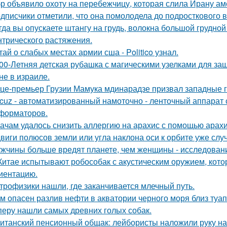
р объявило охоту на перебежчицу, которая слила Ирану ам
дписчики отметили, что она помолодела до подросткового в
гда вы опускаете штангу на грудь, волокна большой грудн
нтрического растяжения.
тай о слабых местах армии сша - Politico узнал.
00-Летняя детская рубашка с магическими узелками для за
не в израиле.
це-премьер Грузии Мамука мдинарадзе призвал западные го
cuz - автоматизированный намоточно - ленточный аппарат 
форматоров.
ачам удалось снизить аллергию на арахис с помощью арахи
виги полюсов земли или угла наклона оси к орбите уже слу
жчины больше вредят планете, чем женщины - исследован
Китае испытывают робособак с акустическим оружием, кот
иентацию.
трофизики нашли, где заканчивается млечный путь.
м опасен разлив нефти в акватории черного моря близ туа
перу нашли самых древних голых собак.
итанский пенсионный общак: лейбористы наложили руку на