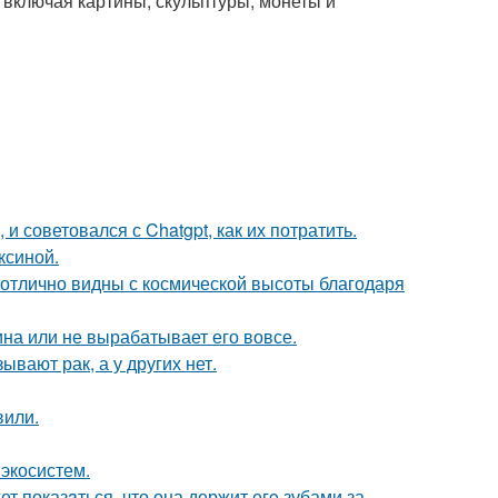
 включая картины, скульптуры, монеты и
 и советовался с Chatgpt, как их потратить.
ксиной.
 отлично видны с космической высоты благодаря
а или не вырабатывает его вовсе.
вают рак, а у других нет.
вили.
 экосистем.
т показaться, что она держит егo зубами за