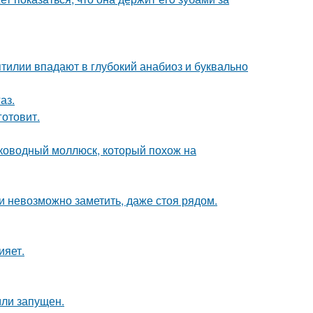
тилии впадают в глубокий анабиоз и буквально
аз.
готовит.
боководный моллюск, который похож на
ти невозможно заметить, даже стоя рядом.
ияет.
мли запущен.