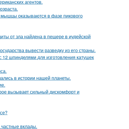
ериканских агентов.
озраста.
ой мышцы оказываются в фазе пикового
щиты от зла найдена в пещере в иудейской
сударства вывести разведку из его страны.
с 12 шпинделями для изготовления катушек
са.
чались в истории нашей планеты.
ие.
орое вызывает сильный дискомфорт и
псе?
 частные вклады.