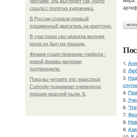
мира.
чертами, эль выглядит так, будто
артеф
сошла с полотна художника.
В России создали первый
читат
плазменный двигатель на криптоне.
В участника сво ударила молния,
когда он был на лошади.
Пос
Физики существование глюбола -
новой формы материи
1.
Аге
подтвердили.
2.
Люб
3.
Над
Пока вы читаете это, марсоход
спутн
Curiosity поднимает очередную
4.
При
порцию красной пыли. 6.
5.
Уче
6.
"На
7.
Физ
8.
Нов
9.
Ази
10.
В 