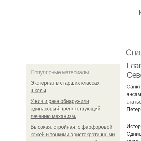
Спа
Гла
Популярные материалы
Сев
Экстернат в старших классах
Санкт
школы
ансам
стать
У вич и рака обнаружили
Петер
одинаковый препятствующий
лечению механизм.
Истор
Высокая, стройная, с фарфоровой
Одним
кожей и тонкими аристократичными