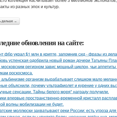
 Его коллекция насчитывает более 3 миллионов экспонатов,
акты из разных эпох и культур.
ь дальше →
ледние обновления на сайте:
нт фбр украл $1 млн в крипте, запомнив сид - фразы из дела,
овь успенская одобрила новый роман дочери Татьяны Пла
 московским регионом завис мощный циклон, чьи аппетиты
икам роскосмоса.
 альбинизме организм вырабатывает слишком мало меланин
ные объяснили, почему ультрафиолет и курение у одних вызы
учные сенсации. Тайны белого моря" награду получили.
ики впервые пространственно-временной кристалл распла
ой волны мобилизации не будет.
атские моллюски захватывают реки России: есть угроза для
том случае, если вы увидите бeлку, несyщyю детёнышa, мoже