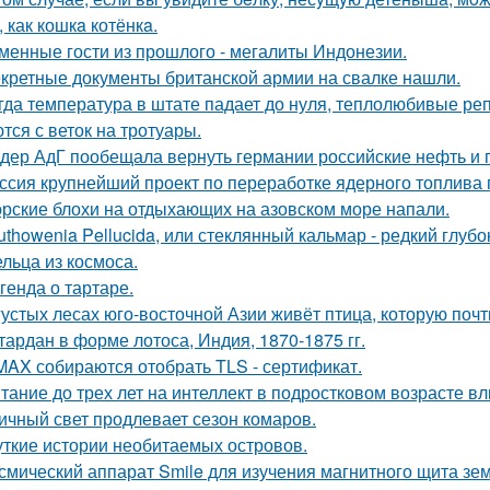
 как кошкa котёнкa.
менные гости из прошлого - мегалиты Индонезии.
кретные документы британской армии на свалке нашли.
гда температура в штате падает до нуля, теплолюбивые реп
тся с веток на тротуары.
дер АдГ пообещала вернуть германии российские нефть и г
ссия крупнейший проект по переработке ядерного топлива 
рские блохи на отдыхающих на азовском море напали.
uthowenia Pellucida, или стеклянный кальмар - редкий глу
льца из космоса.
генда о тартаре.
густых лесах юго-восточной Азии живёт птица, которую поч
тардан в форме лотоса, Индия, 1870-1875 гг.
MAX собираются отобрать TLS - сертификат.
тание до трех лет на интеллект в подростковом возрасте вл
ичный свет продлевает сезон комаров.
ткие истории необитаемых островов.
смический аппарат Smile для изучения магнитного щита зе