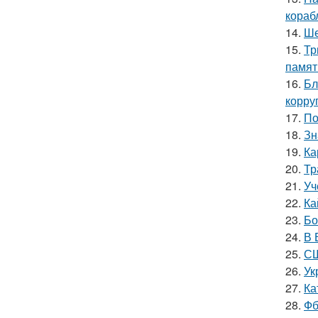
кораб
14.
Ше
15.
Тр
памят
16.
Бл
корру
17.
По
18.
Зн
19.
Ка
20.
Тр
21.
Уч
22.
Ка
23.
Бо
24.
В 
25.
СШ
26.
Ук
27.
Ка
28.
Фб