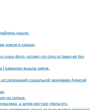
ллайдера нашли.
рив ножом в сердце.
а голых фото, потому что отец оставил её без
га Газманова вышла замуж.
ра исследований социальной экономики Алексей
ки.
до на солнце.
инвалида, а затем жестоко убила его.
ная церемония спуска на воду малого ракетного