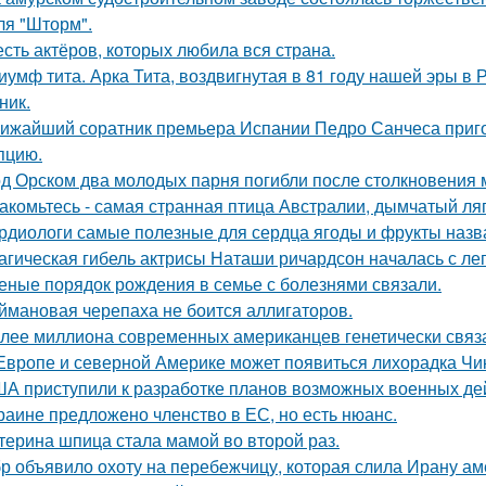
ля "Шторм".
сть актёров, которых любила вся страна.
иумф тита. Арка Тита, воздвигнутая в 81 году нашей эры в 
ник.
ижайший соратник премьера Испании Педро Санчеса приго
пцию.
д Орском два молодых парня погибли после столкновения
акомьтесь - самая странная птица Австралии, дымчатый ля
рдиологи самые полезные для сердца ягоды и фрукты назв
агическая гибель актрисы Наташи ричардсон началась с лег
еные порядок рождения в семье с болезнями связали.
ймановая черепаха не боится аллигаторов.
лее миллиона современных американцев генетически связа
Европе и северной Америке может появиться лихорадка Чику
А приступили к разработке планов возможных военных дей
раине предложено членство в ЕС, но есть нюанс.
терина шпица стала мамой во второй раз.
р объявило охоту на перебежчицу, которая слила Ирану ам