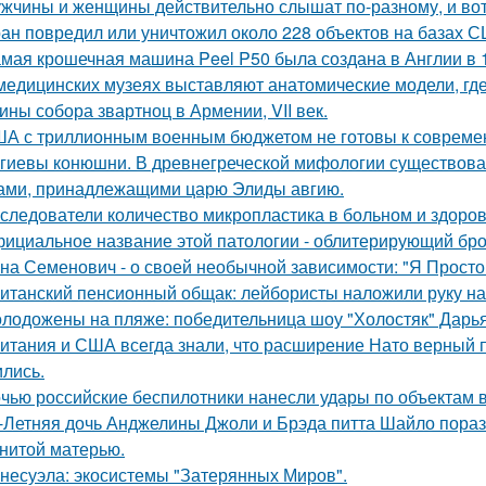
жчины и женщины действительно слышат по-разному, и вот
ан повредил или уничтожил около 228 объектов на базах СШ
мая крошечная машина Peel P50 была создана в Англии в 1
медицинских музеях выставляют анатомические модели, гд
ины собора звартноц в Армении, VII век.
А с триллионным военным бюджетом не готовы к современн
гиевы конюшни. В древнегреческой мифологии существов
ами, принадлежащими царю Элиды авгию.
следователи количество микропластика в больном и здоров
ициальное название этой патологии - облитерирующий бро
на Семенович - о своей необычной зависимости: "Я Просто
итанский пенсионный общак: лейбористы наложили руку на
лодожены на пляже: победительница шоу "Холостяк" Дарья
итания и США всегда знали, что расширение Нато верный пу
ились.
чью российские беспилотники нанесли удары по объектам в
-Летняя дочь Анджелины Джоли и Брэда питта Шайло пораз
нитой матерью.
несуэла: экосистемы "Затерянных Миров".