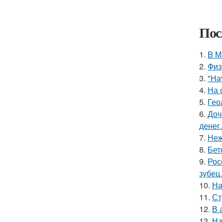
Пос
1.
B М
2.
Физ
3.
"На
4.
На 
5.
Гео
6.
Доч
денег.
7.
Неж
8.
Бет
9.
Рос
зубец.
10.
На
11.
Ст
12.
В 
13.
На