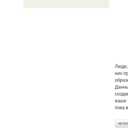
Люди,
них п
образ
Данны
созда
ваше 
пока 
читат