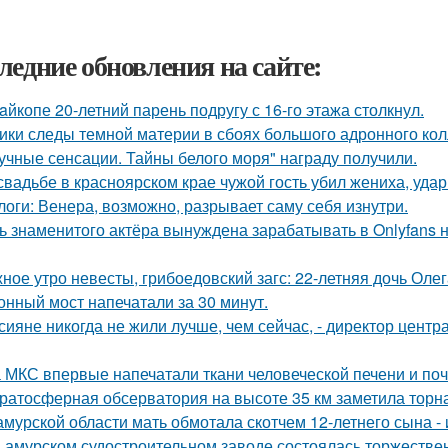
ледние обновления на сайте:
aйкопе 20-летний парень подругу с 16-го этажа столкнул.
ики следы темной материи в сбоях большого адронного ко
учные сенсации. Тайны белого моря" награду получили.
свадьбе в красноярском крае чужой гость убил жениха, уда
логи: Венера, возможно, разрывает саму себя изнутри.
ь знаменитого актёра вынуждена зарабатывать в Onlyfans н
ное утро невесты, грибоедовский загс: 22-летняя дочь Оле
онный мост напечатали за 30 минут.
сияне никогда не жили лучше, чем сейчас, - директор цент
 МКС впервые напечатали ткани человеческой печени и поч
ратосферная обсерватория на высоте 35 км заметила торна
амурской области мать обмотала скотчем 12-летнего сына - 
 амурском судостроительном заводе состоялась торжествен