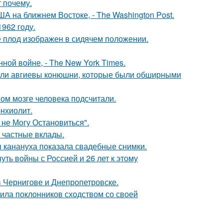
 почему.
А на ближнем Востоке, - The Washington Post.
962 году.
е плод изображен в сидячем положении.
ой войне, - The New York Times.
али авгиевы конюшни, которые были обширными
ом мозге человека подсчитали.
нхиолит.
 не Могу Остановиться".
 частные вклады.
 канануха показала свадебные снимки.
ть войны с Россией и 26 лет к этому
 Чернигове и Днепропетровске.
ила поклонников сходством со своей