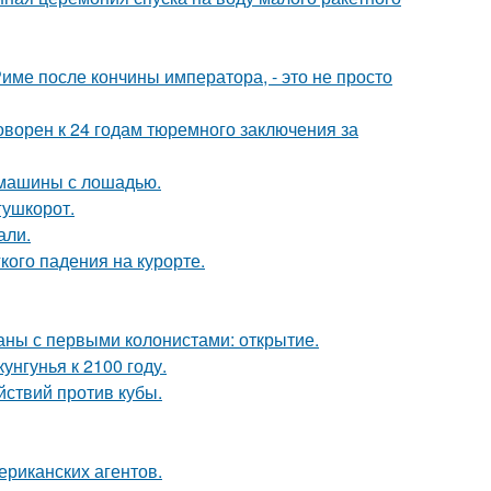
Риме после кончины императора, - это не просто
ворен к 24 годам тюремного заключения за
 машины с лошадью.
гушкорот.
али.
кого падения на курорте.
ны с первыми колонистами: открытие.
нгунья к 2100 году.
ствий против кубы.
ериканских агентов.