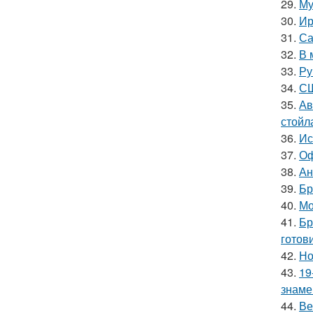
29.
Му
30.
Ир
31.
Са
32.
В 
33.
Ру
34.
СШ
35.
Ав
стойл
36.
Ис
37.
Оф
38.
Ан
39.
Бр
40.
Мо
41.
Бр
готов
42.
Но
43.
19
знаме
44.
Ве