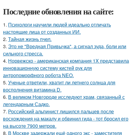
Последние обновления на сайте:
1.
Психологи научили людей идеально отличать
настоящие лица от созданных ИИ.
2.
Тайная жизнь пчел.
3.
Это не "Вредная Привычка", а сигнал зуда, боли или
сильного стресса.
4.
Норвежско - американская компания 1X представила
инновационную систему кистей рук для
антропоморфного робота NEO.
5.
Ученые ответили, хватит ли летнего солнца для
восполнения витамина D.
6.
В великом Новгороде исследуют храм, связанный с
легендарным Садко.
7.
Российский альпинист лишился пальцев после
восхождения на макалу и обвинил гида - тот бросил его
на высоте 7900 метров.
8.
В Москве задержали ещё одного экс - заместителя