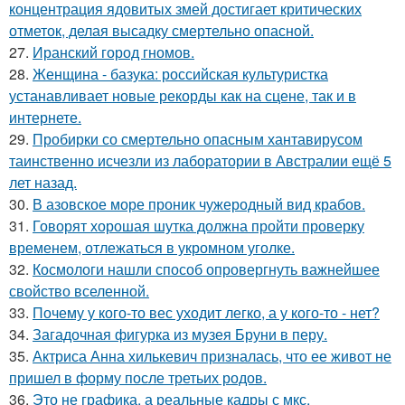
концентрация ядовитых змей достигает критических
отметок, делая высадку смертельно опасной.
27.
Иранский город гномов.
28.
Женщина - базука: российская культуристка
устанавливает новые рекорды как на сцене, так и в
интернете.
29.
Пробирки со смертельно опасным хантавирусом
таинственно исчезли из лаборатории в Австралии ещё 5
лет назад.
30.
В азовское море проник чужеродный вид крабов.
31.
Говорят хорошая шутка должна пройти проверку
временем, отлежаться в укромном уголке.
32.
Космологи нашли способ опровергнуть важнейшее
свойство вселенной.
33.
Почему у кого-то вес уходит легко, а у кого-то - нет?
34.
Загадочная фигурка из музея Бруни в перу.
35.
Актриса Анна хилькевич призналась, что ее живот не
пришел в форму после третьих родов.
36.
Это не графика, а реальные кадры с мкс.