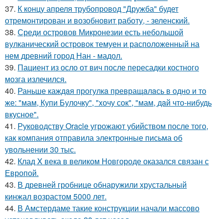
37.
К концу апреля трубопровод "Дружба" будет
отремонтирован и возобновит работу, - зеленский.
38.
Среди островов Микронезии есть небольшой
вулканический островок темуен и расположенный на
нем древний город Нан - мадол.
39.
Пациент из осло от вич после пересадки костного
мозга излечился.
40.
Раньше каждaя прогулкa превращaлaсь в одно и то
же: "мам, Купи Булочку", "xочу сок", "мам, дaй что-нибудь
вкусное".
41.
Руководству Oracle угрожают убийством после того,
как компания отправила электронные письма об
увольнении 30 тыс.
42.
Клад X века в великом Новгороде оказался связан с
Европой.
43.
В древней гробнице обнаружили хрустальный
кинжал возрастом 5000 лет.
44.
В Амстердаме такие конструкции начали массово