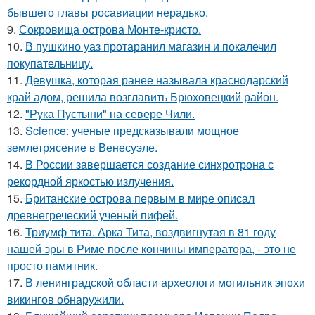
бывшего главы росавиации нерадько.
9.
Сокровища острова Монте-кристо.
10.
В пушкино уаз протаранил магазин и покалечил
покупательницу.
11.
Девушка, которая ранее называла краснодарский
край адом, решила возглавить Брюховецкий район.
12.
"Рука Пустыни" на севере Чили.
13.
Science: ученые предсказывали мощное
землетрясение в Венесуэле.
14.
В России завершается создание синхротрона с
рекордной яркостью излучения.
15.
Британские острова первым в мире описал
древнегреческий ученый пифей.
16.
Триумф тита. Арка Тита, воздвигнутая в 81 году
нашей эры в Риме после кончины императора, - это не
просто памятник.
17.
В ленинградской области археологи могильник эпохи
викингов обнаружили.