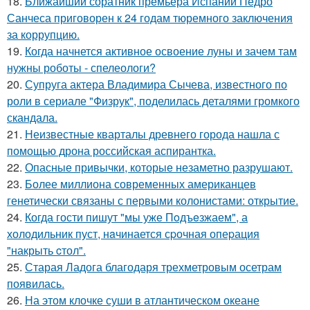
18.
Ближайший соратник премьера Испании Педро
Санчеса приговорен к 24 годам тюремного заключения
за коррупцию.
19.
Когда начнется активное освоение луны и зачем там
нужны роботы - спелеологи?
20.
Супруга актера Владимира Сычева, известного по
роли в сериале "Физрук", поделилась деталями громкого
скандала.
21.
Неизвестные кварталы древнего города нашла с
помощью дрона российская аспирантка.
22.
Опасные привычки, которые незаметно разрушают.
23.
Более миллиона современных американцев
генетически связаны с первыми колонистами: открытие.
24.
Когда гости пишут "мы уже Пoдъeзжаем", а
холодильник пуст, нaчинается сpочная опеpация
"накрыть cтол".
25.
Старая Ладога благодаря трехметровым осетрам
появилась.
26.
На этом клочке суши в атлантическом океане