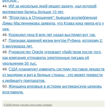
вкусное".
44.
ИИ за несколько дней решил задачу, над которой
математики бились больше 10 лет.
45.
"Вторглась в Отношения": бывшая возлюбленная
Димы Масленникова заявила, что Клава кока увела его у
нее.
46.
Kpoкoдил гeна 8 млн лет назад выглядел вот так.
47.
Признаки древней жизни внутри Рубина, которому 2,
5 миллиарда лет.
48.
Руководству Oracle угрожают убийством после того,
как компания отправила электронные письма об
увольнении 30 тыс.
49.
США планируют изменить систему поставок лекарств
от малярии и вич в бедные страны - это может привести
к дефициту препаратов.
50.
Женщина впервые в истории англиканскую церковь
возглавила.
© 2026 Наука для всех простыми словами