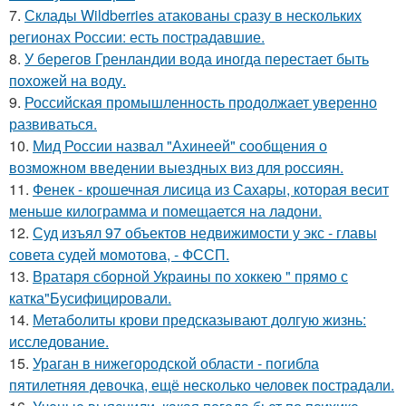
7.
Склады Wildberries атакованы сразу в нескольких
регионах России: есть пострадавшие.
8.
У берегов Гренландии вода иногда перестает быть
похожей на воду.
9.
Российская промышленность продолжает уверенно
развиваться.
10.
Мид России назвал "Ахинеей" сообщения о
возможном введении выездных виз для россиян.
11.
Фенек - крошечная лисица из Сахары, которая весит
меньше килограмма и помещается на ладони.
12.
Суд изъял 97 объектов недвижимости у экс - главы
совета судей момотова, - ФССП.
13.
Вратаря сборной Украины по хоккею " прямо с
катка"Бусифицировали.
14.
Метаболиты крови предсказывают долгую жизнь:
исследование.
15.
Ураган в нижегородской области - погибла
пятилетняя девочка, ещё несколько человек пострадали.