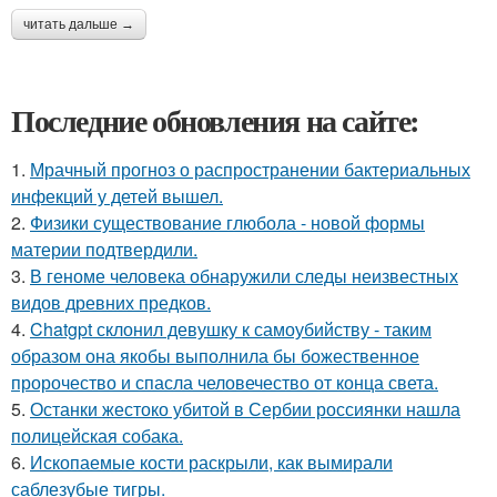
читать дальше →
Последние обновления на сайте:
1.
Мрачный прогноз о распространении бактериальных
инфекций у детей вышел.
2.
Физики существование глюбола - новой формы
материи подтвердили.
3.
В геноме человека обнаружили следы неизвестных
видов древних предков.
4.
Chatgpt склонил девушку к самоубийству - таким
образом она якобы выполнила бы божественное
пророчество и спасла человечество от конца света.
5.
Останки жестоко убитой в Сербии россиянки нашла
полицейская собака.
6.
Ископаемые кости раскрыли, как вымирали
саблезубые тигры.