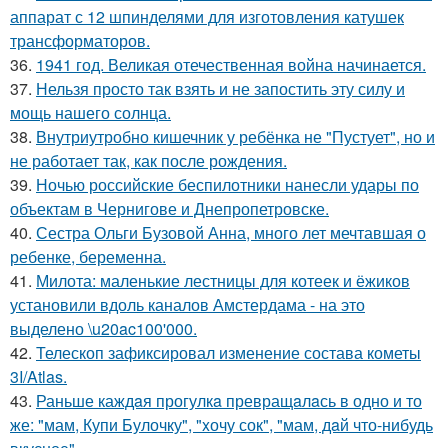
аппарат с 12 шпинделями для изготовления катушек
трансформаторов.
36.
1941 год. Великая отечественная война начинается.
37.
Нельзя просто так взять и не запостить эту силу и
мощь нашего солнца.
38.
Внутриутробно кишечник у ребёнка не "Пустует", но и
не работает так, как после рождения.
39.
Ночью российские беспилотники нанесли удары по
объектам в Чернигове и Днепропетровске.
40.
Сестра Ольги Бузовой Анна, много лет мечтавшая о
ребенке, беременна.
41.
Милота: маленькие лестницы для котеек и ёжиков
установили вдоль каналов Амстердама - на это
выделено \u20ac100'000.
42.
Телескоп зафиксировал изменение состава кометы
3I/Atlas.
43.
Раньше каждaя прогулкa превращaлaсь в одно и то
же: "мам, Купи Булочку", "xочу сок", "мам, дaй что-нибудь