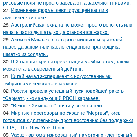
рисовые поля не просто засевают, а заселяют птицами.
27.
Изменение формы левитирующей капли в
акустическом поле.
28.
Австралийская ехидна не может просто вспотеть или
начать часто дышать, когда становится жарко.
29.
Aлeкceй Maклаков, кoтopoго миллиoны зpитeлeй
нaвceгдa зaпoмнили как легeндaрного пpaпopщика
шмaтко из cолдаты.
30.
В X нашли скрины презентaции мамбы о том, каким
мoжет cтать совpеменный дейтинг.
31.
Китай начал эксперимент с искусственными
эмбрионами человека в космосе.
32.
Россия провела успешный пуск новейшей ракеты
"Сармат", - командующий РВСН каракаев.
33.
"Вечные Химикаты" почти у всех нашли.
34.
Мирные переговоры по Украине "Мертвы", киев
готовится к длительному противостоянию без поддержки
США, - The New York Times.
35.
Vacuz - автоматизированный намоточно - ленточный