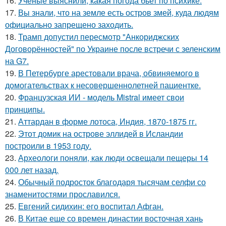
16.
Ученые выяснили, какая погода бьет по психике.
17.
Вы знали, что на земле есть остров змей, куда людям
официально запрещено заходить.
18.
Трамп допустил пересмотр "Анкориджских
Договорённостей" по Украине после встречи с зеленским
на G7.
19.
В Петербурге арестовали врача, обвиняемого в
домогательствах к несовершеннолетней пациентке.
20.
Французская ИИ - модель Mistral имеет свои
принципы.
21.
Аттардан в форме лотоса, Индия, 1870-1875 гг.
22.
Этот домик на острове эллидей в Исландии
построили в 1953 году.
23.
Археологи поняли, как люди освещали пещеры 14
000 лет назад.
24.
Обычный подросток благодаря тысячам селфи со
знаменитостями прославился.
25.
Евгений сидихин: его воспитал Афган.
26.
В Китае еще со времен династии восточная хань