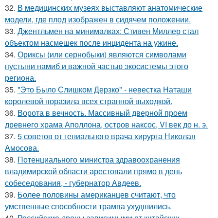
32.
В медицинских музеях выставляют анатомические
модели, где плод изображен в сидячем положении.
33.
Джентльмен на минималках: Стивен Миллер стал
объектом насмешек после инцидента на ужине.
34.
Ориксы (или сернобыки) являются символами
пустыни намиб и важной частью экосистемы этого
региона.
35.
"Это Было Слишком Дерзко" - невестка Наташи
королевой поразила всех странной выходкой.
36.
Ворота в вечность. Массивный дверной проем
древнего храма Аполлона, остров наксос, VI век до н. э.
37.
5 советов от гениального врача хирурга Николая
Амосова.
38.
Потенциального министра здравоохранения
владимирской области арестовали прямо в день
собеседования, - губернатор Авдеев.
39.
Более половины американцев считают, что
умственные способности трампа ухудшились.
40.
Российские дроны зависимыми от китайских