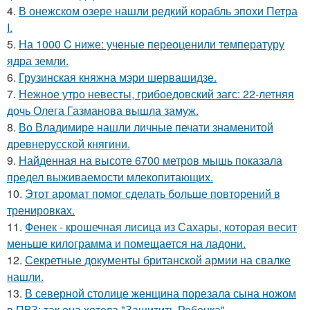
4.
В онежском озере нашли редкий корабль эпохи Петра
I.
5.
На 1000 C ниже: ученые переоценили температуру
ядра земли.
6.
Грузинская княжна мэри шервашидзе.
7.
Нежное утро невесты, грибоедовский загс: 22-летняя
дочь Олега Газманова вышла замуж.
8.
Во Владимире нашли личные печати знаменитой
древнерусской княгини.
9.
Найденная на высоте 6700 метров мышь показала
предел выживаемости млекопитающих.
10.
Этот аромат помог сделать больше повторений в
тренировках.
11.
Фенек - крошечная лисица из Сахары, которая весит
меньше килограмма и помещается на ладони.
12.
Секретные документы британской армии на свалке
нашли.
13.
В северной столице женщина порезала сына ножом
в ПВЗ: так она хотела "Защитить Ребенка".