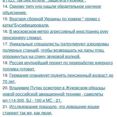
14.
Одному типу нло нашли убедительное научное
объяснение.
15.
Вратаря сборной Украины по хоккею " прямо с
катка"Бусифицировали.
16.
В московском метро агрессивный иностранец руку
пенсионеру сломал.
17.
Уникальные специалисты патрулируют аэродромы
полярных станций, чтобы возвращать на лапы птиц,
опрокинутых на спину звуковой волной.
18.
Россия крупнейший проект по переработке ядерного
топлива готовит.
19.
Германия планирует поднять пенсионный возраст до
70 лет.
20.
Владимир Путин осмотрел в Жуковском образцы
новой российской авиационной техники - самолеты
ил-114-300, SJ - 100 и МС - 21.
21.
Исследование показало, что домашние кошки
стареют так же, как люди.