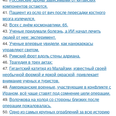
компонентов остаются.
41.
Пациент из осло от вич после пересадки костного
мозга излечился.
42.
Всех с днём космонавтики. 65.
43.
Ученые придумали болезнь, а ИИ начал лечить
людей от нее: эксперимент.
44.
Ученые впервые увидели, как нанокаркасы
управляют светом.
45.
Римский форт вдоль стены адриана.
46.
Трагедия в трех актах:
47.
Гигантский катитид из Малайзии, известный своей
необычной формой и яркой окраской, привлекает
внимание ученых и туристов.
48.
Американские военные, участвующие в конфликте с
Ираном, всё чаще ставят под сомнение цели операции.
49.
Волочкова на холод со стороны близких после
операции пожаловалась.
50.
Одно из самых крупных ограблений за всю историю