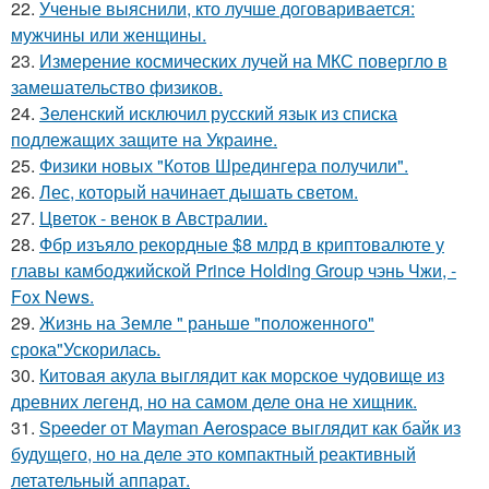
22.
Ученые выяснили, кто лучше договаривается:
мужчины или женщины.
23.
Измерение космических лучей на МКС повергло в
замешательство физиков.
24.
Зеленский исключил русский язык из списка
подлежащих защите на Украине.
25.
Физики новых "Котов Шредингера получили".
26.
Лес, который начинает дышать светом.
27.
Цветок - венок в Австралии.
28.
Фбр изъяло рекордные $8 млрд в криптовалюте у
главы камбоджийской Prince Holding Group чэнь Чжи, -
Fox News.
29.
Жизнь на Земле " раньше "положенного"
срока"Ускорилась.
30.
Китовая акула выглядит как морское чудовище из
древних легенд, но на самом деле она не хищник.
31.
Speeder от Mayman Aerospace выглядит как байк из
будущего, но на деле это компактный реактивный
летательный аппарат.