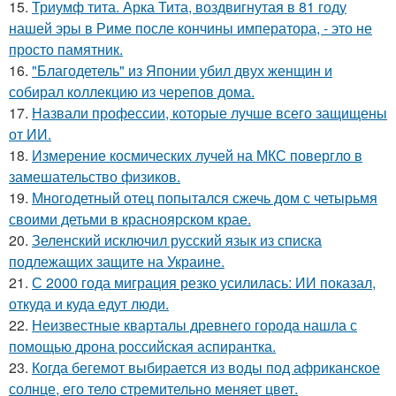
15.
Триумф тита. Арка Тита, воздвигнутая в 81 году
нашей эры в Риме после кончины императора, - это не
просто памятник.
16.
"Благодетель" из Японии убил двух женщин и
собирал коллекцию из черепов дома.
17.
Назвали профессии, которые лучше всего защищены
от ИИ.
18.
Измерение космических лучей на МКС повергло в
замешательство физиков.
19.
Многодетный отец попытался сжечь дом с четырьмя
своими детьми в красноярском крае.
20.
Зеленский исключил русский язык из списка
подлежащих защите на Украине.
21.
С 2000 года миграция резко усилилась: ИИ показал,
откуда и куда едут люди.
22.
Неизвестные кварталы древнего города нашла с
помощью дрона российская аспирантка.
23.
Когда бегемот выбирается из воды под африканское
солнце, его тело стремительно меняет цвет.