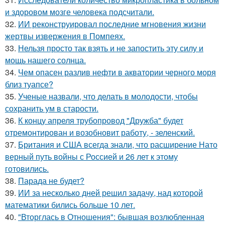
и здоровом мозге человека подсчитали.
32.
ИИ реконструировал последние мгновения жизни
жертвы извержения в Помпеях.
33.
Нельзя просто так взять и не запостить эту силу и
мощь нашего солнца.
34.
Чем опасен разлив нефти в акватории черного моря
близ туапсе?
35.
Ученые назвали, что делать в молодости, чтобы
сохранить ум в старости.
36.
К концу апреля трубопровод "Дружба" будет
отремонтирован и возобновит работу, - зеленский.
37.
Британия и США всегда знали, что расширение Нато
верный путь войны с Россией и 26 лет к этому
готовились.
38.
Парада не будет?
39.
ИИ за несколько дней решил задачу, над которой
математики бились больше 10 лет.
40.
"Вторглась в Отношения": бывшая возлюбленная