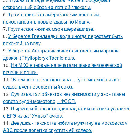
откровенный образ 40-летней глюкозы.
6.
Трамп приказал американским военным
приостановить новые удары по Ирану.
7.
Грузинская княжна мэри шервашидзе.
8.
У берегов Гренландии вода иногда перестает быть
похожей на воду.
9.
У берегов Австралии живёт лиственный морской
дракон (Phyllopteryx Taeniolatus.
10.
На МКС впервые напечатали ткани человеческой
печени и почки.
11.
"В темноте океанского дна … уже миллионы лет
существует невероятный союз.
12.
Суд изъял 97 объектов недвижимости у экс - главы
совета судей момотова, - ФССП.
13.
В иркутской области одиннадцатиклассника удалили
с ЕГЭ из-за "Умных" очков.
14.
Девушка - таксистка избила мужчину на московском
АЗС после попытки спустить ей колесо.