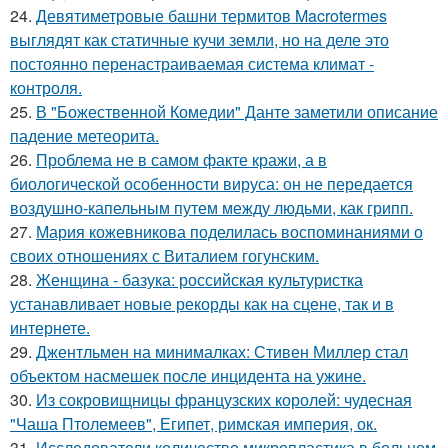
24.
Девятиметровые башни термитов Macrotermes
выглядят как статичные кучи земли, но на деле это
постоянно перенастраиваемая система климат -
контроля.
25.
В "Божественной Комедии" Данте заметили описание
падение метеорита.
26.
Проблема не в самом факте кражи, а в
биологической особенности вируса: он не передается
воздушно-капельным путем между людьми, как грипп.
27.
Мария кожевникова поделилась воспоминаниями о
своих отношениях с Виталием гогунским.
28.
Женщина - базука: российская культуристка
устанавливает новые рекорды как на сцене, так и в
интернете.
29.
Джентльмен на минималках: Стивен Миллер стал
объектом насмешек после инцидента на ужине.
30.
Из сокровищницы французских королей: чудесная
"Чаша Птолемеев", Египет, римская империя, ок.
31.
Исследователи количество микропластика в больном