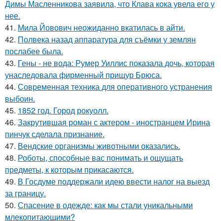
Димы Масленникова заявила, что Клава кока увела его у
нее.
41.
Мила Йовович неожиданно вкатилась в айти.
42.
Полвека назад аппаратура для съёмки у землян
послабее была.
43.
Гены - не вода: Румер Уиллис показала дочь, которая
унаследовала фирменный прищур Брюса.
44.
Современная техника для оперативного устранения
выбоин.
45.
1852 год. Город рокуолл.
46.
Закрутившая роман с актером - иностранцем Ирина
пинчук сделала признание.
47.
Вендские организмы животными оказались.
48.
Роботы, способные вас понимать и ощущать
предметы, к которым прикасаются.
49.
В Госдуме поддержали идею ввести налог на выезд
за границу.
50.
Спасение в одежде: как мы стали уникальными
млекопитающими?