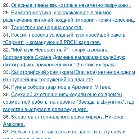
28.
Опасные привычки, которые незаметно разрушают.
29.
Римская мозаика, изображающее любимое
развлечение жителей поздней империи - гонки колесниц.
30.
Таинственная царица савская.
31.
Россия провела успешный пуск новейшей ракеты
"Сармат", - командующий РВСН каракаев.
32.
"Мой муж Невероятный" - супруга романа
Костомарова Оксана Домнина выложила свадебную
фотографию, приуроченную к 12-летию их брака.
33.
Капитолийский храм (храм Юпитера) является одним
из крупнейших сооружений на планете.
34.
Руины собора звартноц в Армении, VII век.
35.
Слухи об их отношениях ходили ещё со времён
совместной работы на проекте "Звёзды в Джунглях", где
галустян выступал в роли ведущего.
36.
5 советов от гениального врача хирурга Николая
Амосова.
37.
Нельзя просто так взять и не запостить эту силу и
мощь нашего солнца.