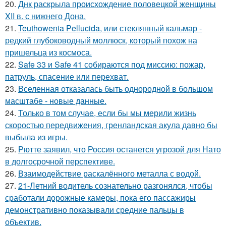
20.
Днк раскрыла происхождение половецкой женщины
XII в. с нижнего Дона.
21.
Teuthowenia Pellucida, или стеклянный кальмар -
редкий глубоководный моллюск, который похож на
пришельца из космоса.
22.
Safe 33 и Safe 41 собираются под миссию: пожар,
патруль, спасение или перехват.
23.
Вселенная отказалась быть однородной в большом
масштабе - новые данные.
24.
Только в том случае, если бы мы мерили жизнь
скоростью передвижения, гренландская акула давно бы
выбыла из игры.
25.
Рютте заявил, что Россия останется угрозой для Нато
в долгосрочной перспективе.
26.
Взаимодействие раскалённого металла с водой.
27.
21-Летний водитель сознательно разгонялся, чтобы
сработали дорожные камеры, пока его пассажиры
демонстративно показывали средние пальцы в
объектив.