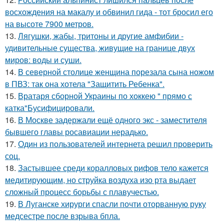
восхождения на макалу и обвинил гида - тот бросил его
на высоте 7900 метров.
13.
Лягушки, жабы, тритоны и другие амфибии -
удивительные существа, живущие на границе двух
миров: воды и суши.
14.
В северной столице женщина порезала сына ножом
в ПВЗ: так она хотела "Защитить Ребенка".
15.
Вратаря сборной Украины по хоккею " прямо с
катка"Бусифицировали.
16.
В Москве задержали ещё одного экс - заместителя
бывшего главы росавиации нерадько.
17.
Один из пользователей интернета решил проверить
соц.
18.
Застывшее среди коралловых рифов тело кажется
медитирующим, но струйка воздуха изо рта выдает
сложный процесс борьбы с плавучестью.
19.
В Луганске хирурги спасли почти оторванную руку
медсестре после взрыва бпла.