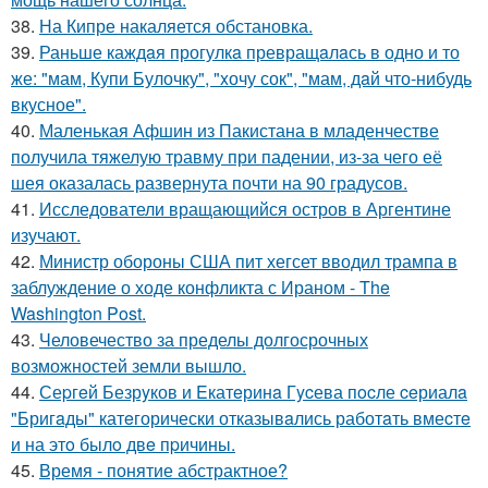
38.
На Кипре накаляется обстановка.
39.
Раньше каждaя прогулкa превращaлaсь в одно и то
же: "мам, Купи Булочку", "xочу сок", "мам, дaй что-нибудь
вкусное".
40.
Маленькая Афшин из Пакистана в младенчестве
получила тяжелую травму при падении, из-за чего её
шея оказалась развернута почти на 90 градусов.
41.
Исследователи вращающийся остров в Аргентине
изучают.
42.
Министр обороны США пит хегсет вводил трампа в
заблуждение о ходе конфликта с Ираном - The
Washington Post.
43.
Человечество за пределы долгосрочных
возможностей земли вышло.
44.
Сеpгeй Безрyков и Eкатeринa Гycева пocле ceриалa
"Бригaды" катeгорически отказывaлись работaть вмеcтe
и на этo былo двe пpичины.
45.
Время - понятие абстрактное?