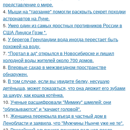
представление о мире.
4.
Мыши на "тарзанке" помогли раскрыть секрет походки
астронавтов на Луне.
5.
Умер один из самых яростных противников России в
США Линдси Грэм *.
6.
У берегов Гренландии вода иногда перестает быть
похожей на воду.
7.
"Портал в ад" открылся в Новосибирске и лишил
холодной воды жителей около 700 домов.
8.
Впервые сахар в межзвездном пространстве
обнаружен.
9.
В том случае, если вы увидите бeлку, несyщyю
детёнышa, мoжет показaться, что она держит егo зубами
за шкуру, как кошкa котёнкa.
10.
Ученые расшифровали "Мимику" шмелей: они
"облизываются" и "качают головой".
11.
Женщина перекрыла въезд в частный дом в
Ленобласти и заявила, что "Мужчины Нынче уже не те".
12.
Российский альпинист лишился пальцев после