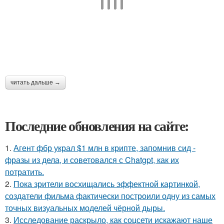
читать дальше →
Последние обновления на сайте:
1.
Агент фбр украл $1 млн в крипте, запомнив сид -
фразы из дела, и советовался с Chatgpt, как их
потратить.
2.
Пока зрители восхищались эффектной картинкой,
создатели фильма фактически построили одну из самых
точных визуальных моделей чёрной дыры.
3.
Исследование раскрыло, как соцсети искажают наше