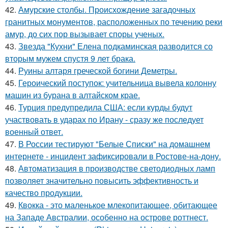
42.
Амурские столбы. Происхождение загадочных
гранитных монументов, расположенных по течению реки
амур, до сих пор вызывает споры ученых.
43.
Звезда "Кухни" Елена подкаминская разводится со
вторым мужем спустя 9 лет брака.
44.
Руины алтаря греческой богини Деметры.
45.
Героический поступок: учительница вывела колонну
машин из бурана в алтайском крае.
46.
Турция предупредила США: если курды будут
участвовать в ударах по Ирану - сразу же последует
военный ответ.
47.
В России тестируют "Белые Списки" на домашнем
интернете - инцидент зафиксировали в Ростове-на-дону.
48.
Автоматизация в производстве светодиодных ламп
позволяет значительно повысить эффективность и
качество продукции.
49.
Квокка - это маленькое млекопитающее, обитающее
на Западе Австралии, особенно на острове роттнест.