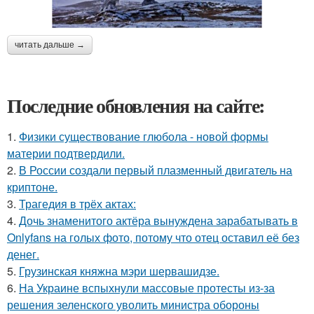
читать дальше →
Последние обновления на сайте:
1.
Физики существование глюбола - новой формы
материи подтвердили.
2.
В России создали первый плазменный двигатель на
криптоне.
3.
Трагедия в трёх актах:
4.
Дочь знаменитого актёра вынуждена зарабатывать в
Onlyfans на голых фото, потому что отец оставил её без
денег.
5.
Грузинская княжна мэри шервашидзе.
6.
На Украине вспыхнули массовые протесты из-за
решения зеленского уволить министра обороны