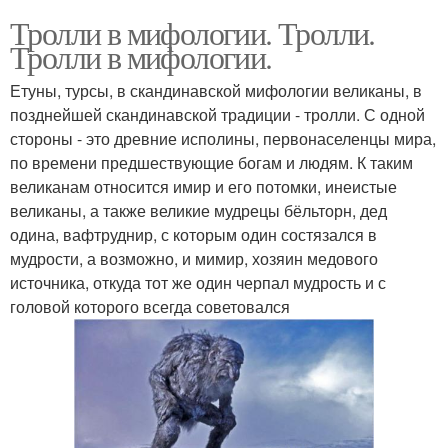
Тролли в мифологии. Тролли.
Тролли в мифологии.
Етуны, турсы, в скандинавской мифологии великаны, в
позднейшей скандинавской традиции - тролли. С одной
стороны - это древние исполины, первонаселенцы мира,
по времени предшествующие богам и людям. К таким
великанам относится имир и его потомки, инеистые
великаны, а также великие мудрецы бёльторн, дед
одина, вафтруднир, с которым один состязался в
мудрости, а возможно, и мимир, хозяин медового
источника, откуда тот же один черпал мудрость и с
головой которого всегда советовался