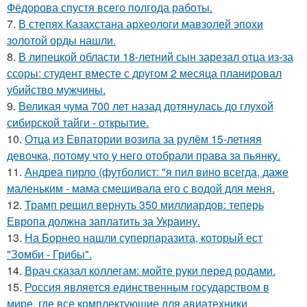
Фёдорова спустя всего полгода работы.
7.
В степях Казахстана археологи мавзолей эпохи
золотой орды нашли.
8.
В липецкой области 18-летний сын зарезал отца из-за
ссоры: студент вместе с другом 2 месяца планировал
убийство мужчины.
9.
Великая чума 700 лет назад дотянулась до глухой
сибирской тайги - открытие.
10.
Отца из Евпатории возила за рулём 15-летняя
девочка, потому что у него отобрали права за пьянку.
11.
Андреа пирло (футболист: "я пил вино всегда, даже
маленьким - мама смешивала его с водой для меня.
12.
Трамп решил вернуть 350 миллиардов: теперь
Европа должна заплатить за Украину.
13.
На Борнео нашли суперпаразита, который ест
"Зомби - Грибы".
14.
Врач сказал коллегам: мойте руки перед родами.
15.
Россия является единственным государством в
мире, где все комплектующие для авиатехники