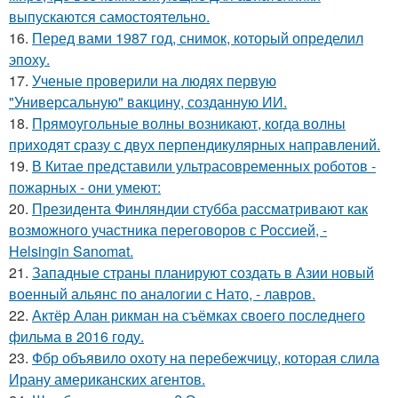
выпускаются самостоятельно.
16.
Перед вами 1987 год, снимок, который определил
эпоху.
17.
Ученые проверили на людях первую
"Универсальную" вакцину, созданную ИИ.
18.
Прямоугольные волны возникают, когда волны
приходят сразу с двух перпендикулярных направлений.
19.
В Китае представили ультрасовременных роботов -
пожарных - они умеют:
20.
Президента Финляндии стубба рассматривают как
возможного участника переговоров с Россией, -
Helsingin Sanomat.
21.
Западные страны планируют создать в Азии новый
военный альянс по аналогии с Нато, - лавров.
22.
Актёр Алан рикман на съёмках своего последнего
фильма в 2016 году.
23.
Фбр объявило охоту на перебежчицу, которая слила
Ирану американских агентов.