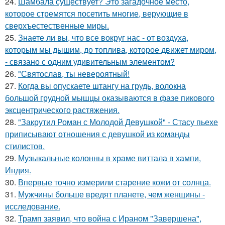
24.
Шамбала существует? Это загадочное место,
которое стремятся посетить многие, верующие в
сверхъестественные миры.
25.
Знаете ли вы, что все вокруг нас - от воздуха,
которым мы дышим, до топлива, которое движет миром,
- связано с одним удивительным элементом?
26.
"Святослав, ты невероятный!
27.
Когда вы опускаете штангу на грудь, волокна
большой грудной мышцы оказываются в фазе пикового
эксцентрического растяжения.
28.
"Закрутил Роман с Молодой Девушкой" - Стасу пьехе
приписывают отношения с девушкой из команды
стилистов.
29.
Музыкальные колонны в храме виттала в хампи,
Индия.
30.
Впервые точно измерили старение кожи от солнца.
31.
Мужчины больше вредят планете, чем женщины -
исследование.
32.
Трамп заявил, что война с Ираном "Завершена",