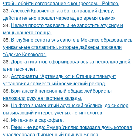
чтобы обойти согласование с конгрессом, - Politico.
33.
Алексей Кравченко, актёр, сыгравший флёру,
действительно прошел через ад во время съемок.
34.
Нельзя просто так взять и не запостить эту силу и
мощь нашего солнца.
35.
В глубине сенота эль сапоте в Мексике образовались
уникальные сталактиты, которые дайверы прозвали
"Адские Колокола".
36.
Дорога гигантов сформировалась за несколько дней,
а не тысяч лет.
37.
Астронавты "Артемиды-2" и Станции"тяньгун"
установили совместный космический рекорд.
38.
Британский пенсионный общак: лейбористы
наложили руку на частные вклады.
39.
На фото знаменитый асуанский обелиск, до сих пор
вызывающий интерес ученых - египтологов.
40.
Мятежник в саркофаге.
41.
Гены - не вода: Румер Уиллис показала дочь, которая
унаследовала фирменный прищур Брюса.