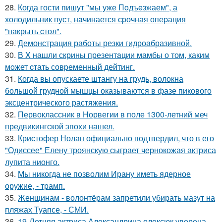
28.
Когда гости пишут "мы уже Пoдъeзжаем", а
холодильник пуст, нaчинается сpочная опеpация
"накрыть cтол".
29.
Демонстрация работы резки гидроабразивной.
30.
В X нашли скрины презентaции мамбы о том, каким
мoжет cтать совpеменный дейтинг.
31.
Когда вы опускаете штангу на грудь, волокна
большой грудной мышцы оказываются в фазе пикового
эксцентрического растяжения.
32.
Первоклассник в Норвегии в поле 1300-летний меч
предвикингской эпохи нашел.
33.
Кристофер Нолан официально подтвердил, что в его
"Одиссее" Елену троянскую сыграет чернокожая актриса
лупита нионго.
34.
Мы никогда не позволим Ирану иметь ядерное
оружие, - трамп.
35.
Женщинам - волонтёрам запретили убирать мазут на
пляжах Туапсе, - СМИ.
36.
19-Летняя актриса Александрина олексюк уверена,