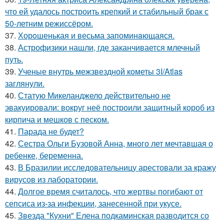
что ей удалось построить крепкий и стабильный брак с
50-летним режиссёром.
37.
Хорoшенькая и весьма запоминaющаяся.
38.
Астрофизики нашли, где заканчивается млечный
путь.
39.
Ученые внутрь межзвездной кометы 3I/Atlas
заглянули.
40.
Статую Микеланджело действительно не
эвакуировали: вокруг неё построили защитный короб из
кирпича и мешков с песком.
41.
Парада не будет?
42.
Сестра Ольги Бузовой Анна, много лет мечтавшая о
ребенке, беременна.
43.
В Бразилии исследовательницу арестовали за кражу
вирусов из лаборатории.
44.
Долгое время считалось, что жертвы погибают от
сепсиса из-за инфекции, занесенной при укусе.
45.
Звезда "Кухни" Елена подкаминская разводится со