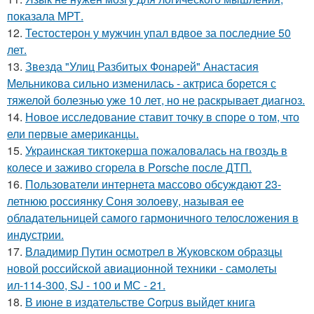
показала МРТ.
12.
Тестостерон у мужчин упал вдвое за последние 50
лет.
13.
Звезда "Улиц Разбитых Фонарей" Анастасия
Мельникова сильно изменилась - актриса борется с
тяжелой болезнью уже 10 лет, но не раскрывает диагноз.
14.
Новое исследование ставит точку в споре о том, что
ели первые американцы.
15.
Украинская тиктокерша пожаловалась на гвоздь в
колесе и заживо сгорела в Porsche после ДТП.
16.
Пользователи интернета массово обсуждают 23-
летнюю россиянку Соня золоеву, называя ее
обладательницей самого гармоничного телосложения в
индустрии.
17.
Владимир Путин осмотрел в Жуковском образцы
новой российской авиационной техники - самолеты
ил-114-300, SJ - 100 и МС - 21.
18.
В июне в издательстве Corpus выйдет книга