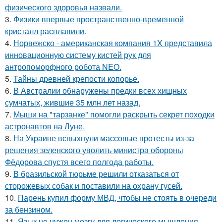
физического здоровья назвали.
3.
Физики впервые пространственно-временной
кристалл расплавили.
4.
Норвежско - американская компания 1X представила
инновационную систему кистей рук для
антропоморфного робота NEO.
5.
Тайны древней крепости копорье.
6.
В Австралии обнаружены предки всех хищных
сумчатых, жившие 35 млн лет назад.
7.
Мыши на "тарзанке" помогли раскрыть секрет походки
астронавтов на Луне.
8.
На Украине вспыхнули массовые протесты из-за
решения зеленского уволить министра обороны
Фёдорова спустя всего полгода работы.
9.
В бразильской тюрьме решили отказаться от
сторожевых собак и поставили на охрану гусей.
10.
Парень купил форму МВД, чтобы не стоять в очереди
за бензином.
11.
Язык не нужен мозгу для логического мышления,