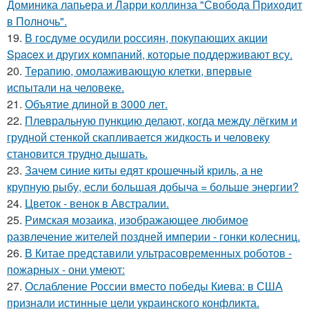
Доминика лапьера и Ларри коллинза "Свобода Приходит
в Полночь".
19.
В госдуме осудили россиян, покупающих акции
Spacex и других компаний, которые поддерживают всу.
20.
Терапию, омолаживающую клетки, впервые
испытали на человеке.
21.
Объятие длиной в 3000 лет.
22.
Плевральную пункцию делают, когда между лёгким и
грудной стенкой скапливается жидкость и человеку
становится трудно дышать.
23.
Зачем синие киты едят крошечный криль, а не
крупную рыбу, если большая добыча = больше энергии?
24.
Цветок - венок в Австралии.
25.
Римская мозаика, изображающее любимое
развлечение жителей поздней империи - гонки колесниц.
26.
В Китае представили ультрасовременных роботов -
пожарных - они умеют:
27.
Ослабление России вместо победы Киева: в США
признали истинные цели украинского конфликта.