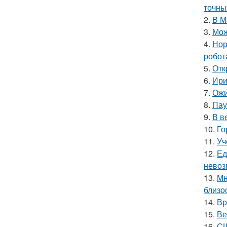
точны
2.
B М
3.
Мож
4.
Нор
робот
5.
Отк
6.
Ири
7.
Ожи
8.
Пау
9.
В в
10.
Го
11.
Уч
12.
Ед
невоз
13.
Мн
близо
14.
Вр
15.
Ве
16.
СШ