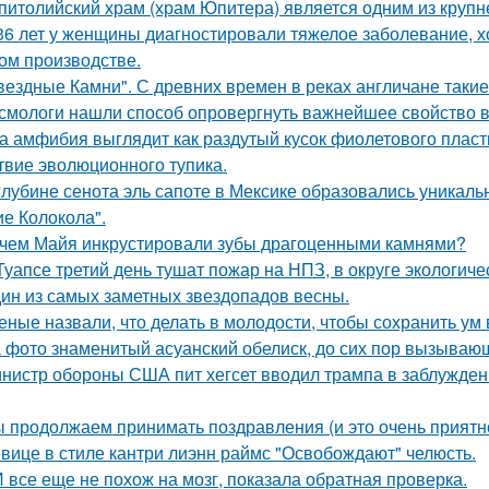
питолийский храм (храм Юпитера) является одним из крупн
36 лет у женщины диагностировали тяжелое заболевание, хо
ом производстве.
вездные Камни". С древних времен в реках англичане такие
смологи нашли способ опровергнуть важнейшее свойство в
а амфибия выглядит как раздутый кусок фиолетового пласти
твие эволюционного тупика.
глубине сенота эль сапоте в Мексике образовались уникал
ие Колокола".
чем Майя инкрустировали зубы драгоценными камнями?
Туапсе третий день тушат пожар на НПЗ, в округе экологиче
ин из самых заметных звездопадов весны.
еные назвали, что делать в молодости, чтобы сохранить ум 
 фото знаменитый асуанский обелиск, до сих пор вызывающ
нистр обороны США пит хегсет вводил трампа в заблуждени
 продолжаем принимать поздравления (и это очень приятно
вице в стиле кантри лиэнн раймс "Освобождают" челюсть.
 все еще не похож на мозг, показала обратная проверка.