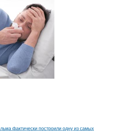
ильма фактически построили одну из самых