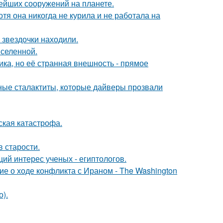
ейших сооружений на планете.
тя она никогда не курила и не работала на
 звездочки находили.
селенной.
ка, но её странная внешность - прямое
ьные сталактиты, которые дайверы прозвали
ская катастрофа.
в старости.
ий интерес ученых - египтологов.
е о ходе конфликта с Ираном - The Washington
).