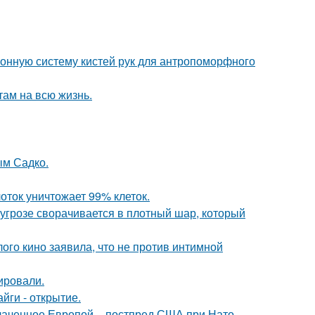
онную систему кистей рук для антропоморфного
там на всю жизнь.
ым Садко.
оток уничтожает 99% клеток.
грозе сворачивается в плотный шар, который
ого кино заявила, что не против интимной
ировали.
йги - открытие.
лаченное Европой, - постпред США при Нато