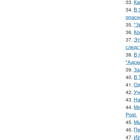
33.
Ка
34.
В 
опасн
35.
"З
36.
Ко
37.
Эт
следс
38.
В 
"Адск
39.
За
40.
В 
41.
Од
42.
Уч
43.
На
44.
Ми
Post.
45.
Мы
46.
Пе
47.
ИИ