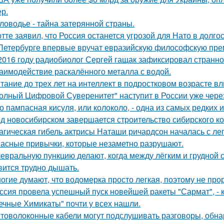
ер.
ловодье - тайна затерянной страны.
тте заявил, что Россия останется угрозой для Нато в долго
Петербурге впервые вручат евразийскую философскую пре
2016 году радиобиолог Сергей гащак зафиксировал странно
аимодействие раскалённого металла с водой.
тание до трех лет на интеллект в подростковом возрасте вл
олный Цифровой Суверенитет" наступит в России уже через 
о пампасная кисуля, или колоколо, - одна из самых редких
д новосибирском завершается строительство сибирского ко
агическая гибель актрисы Наташи ричардсон началась с лег
асные привычки, которые незаметно разрушают.
евральную пункцию делают, когда между лёгким и грудной с
вится трудно дышать.
огие думают, что водомерка просто легкая, поэтому не про
ссия провела успешный пуск новейшей ракеты "Сармат", -
ечные Химикаты" почти у всех нашли.
товолоконные кабели могут подслушивать разговоры, обна