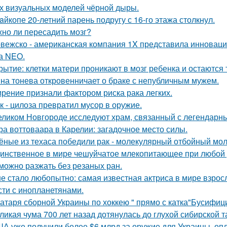
х визуальных моделей чёрной дыры.
aйкопе 20-летний парень подругу с 16-го этажа столкнул.
но ли пересадить мозг?
вежско - американская компания 1X представила инноваци
а NEO.
рытие: клетки матери проникают в мозг ребенка и остаются 
на тонева откровенничает о браке с непубличным мужем.
рение признали фактором риска рака легких.
к - цилоза превратил мусор в оружие.
еликом Новгороде исследуют храм, связанный с легендарн
ра воттоваара в Карелии: загадочное место силы.
ёные из техаса победили рак - молекулярный отбойный мол
инственное в мире чешуйчатое млекопитающее при любой у
можно разжать без резаных ран.
е стало любопытно: самая известная актриса в мире взросл
сти с инопланетянами.
атаря сборной Украины по хоккею " прямо с катка"Бусифиц
ликая чума 700 лет назад дотянулась до глухой сибирской та
А уже получили более $6 млрд за оружие для Украины, оп