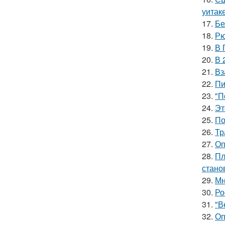
уитак
17.
Бе
18.
Рю
19.
В 
20.
В 
21.
Вз
22.
Пи
23.
"П
24.
Эт
25.
По
26.
Тр
27.
Оп
28.
Пл
стано
29.
Мн
30.
Ро
31.
"В
32.
Оп