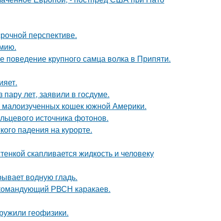
срочной перспективе.
мию.
е поведение крупного самца волка в Припяти.
ияет.
пару лет, заявили в госдуме.
 и малоизученных кошек южной Америки.
льцевого источника фотонов.
кого падения на курорте.
тенкой скапливается жидкость и человеку
рывает водную гладь.
 командующий РВСН каракаев.
ружили геофизики.