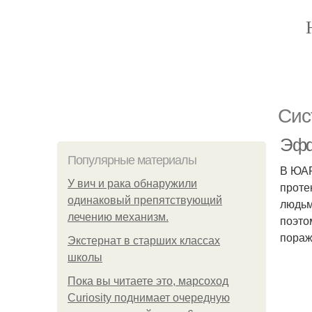
Сис
Эфф
Популярные материалы
В ЮАР
У вич и рака обнаружили
проте
одинаковый препятствующий
людьм
лечению механизм.
поэто
пораж
Экстернат в старших классах
школы
Пока вы читаете это, марсоход
Curiosity поднимает очередную