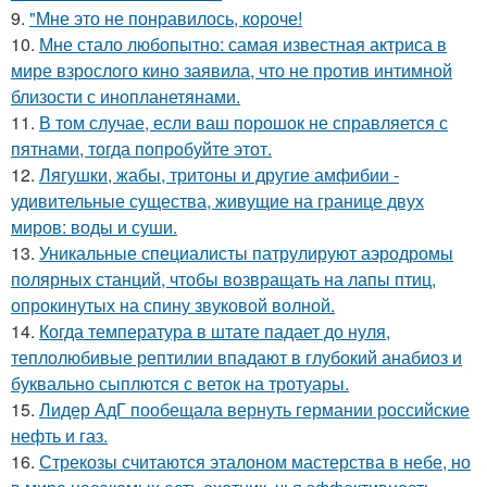
9.
"Мне это не понравилось, короче!
10.
Мне стало любопытно: самая известная актриса в
мире взрослого кино заявила, что не против интимной
близости с инопланетянами.
11.
В том случае, если ваш порошок не справляется с
пятнами, тогда попробуйте этот.
12.
Лягушки, жабы, тритоны и другие амфибии -
удивительные существа, живущие на границе двух
миров: воды и суши.
13.
Уникальные специалисты патрулируют аэродромы
полярных станций, чтобы возвращать на лапы птиц,
опрокинутых на спину звуковой волной.
14.
Когда температура в штате падает до нуля,
теплолюбивые рептилии впадают в глубокий анабиоз и
буквально сыплются с веток на тротуары.
15.
Лидер АдГ пообещала вернуть германии российские
нефть и газ.
16.
Стрекозы считаются эталоном мастерства в небе, но