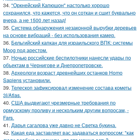
34.
"Оркнейский Капюшон" настолько хорошо
сохранился, что кажется, что он соткан и сшит буквально
вчера, а не 1500 лет назад!
35.
Система обнаружения незаконной вырубки деревьев
на основе вибраций - без использования камер.
36.
Бельгийский капкан для израильского ВПК: системы
Moog под арестом.
37.
Ночью российские беспилотники нанесли удары по
объектам в Чернигове и Днепропетровске.
38.
Археологи возраст древнейших останков Homo
Sapiens установили.
39.
Телескоп зафиксировал изменение состава кометы
3I/Atlas.
40.
США выдвигают чрезмерные требования по
ормузскому проливу и нескольким другим вопросам, -
Fars.
41.
Дарья сагалова уже давно не Светка букина.
42.
Какая еда заставляет вас задаваться вопросом: "как