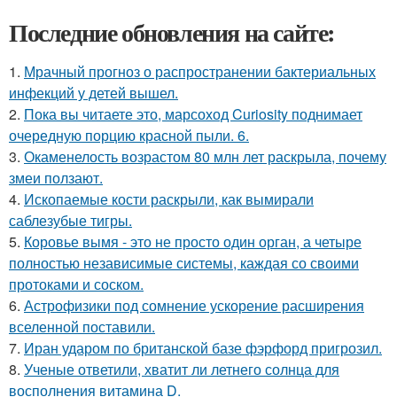
Последние обновления на сайте:
1.
Мрачный прогноз о распространении бактериальных
инфекций у детей вышел.
2.
Пока вы читаете это, марсоход Curiosity поднимает
очередную порцию красной пыли. 6.
3.
Окаменелость возрастом 80 млн лет раскрыла, почему
змеи ползают.
4.
Ископаемые кости раскрыли, как вымирали
саблезубые тигры.
5.
Коровье вымя - это не просто один орган, а четыре
полностью независимые системы, каждая со своими
протоками и соском.
6.
Астрофизики под сомнение ускорение расширения
вселенной поставили.
7.
Иран ударом по британской базе фэрфорд пригрозил.
8.
Ученые ответили, хватит ли летнего солнца для
восполнения витамина D.