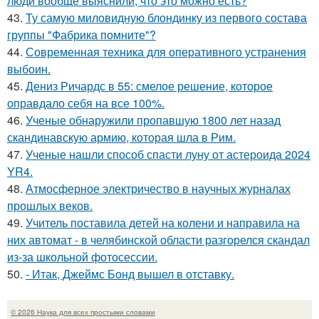
люди вообще выяснили, что это можно есть?
43.
Ту самую миловидную блондинку из первого состава
группы "Фабрика помните"?
44.
Современная техника для оперативного устранения
выбоин.
45.
Дениз Ричардс в 55: смелое решение, которое
оправдало себя на все 100%.
46.
Ученые обнаружили пропавшую 1800 лет назад
скандинавскую армию, которая шла в Рим.
47.
Ученые нашли способ спасти луну от астероида 2024
YR4.
48.
Атмосферное электричество в научных журналах
прошлых веков.
49.
Учитель поставила детей на колени и направила на
них автомат - в челябинской области разгорелся скандал
из-за школьной фотосессии.
50.
- Итак, Джеймс Бонд вышел в отставку.
© 2026 Наука для всех простыми словами