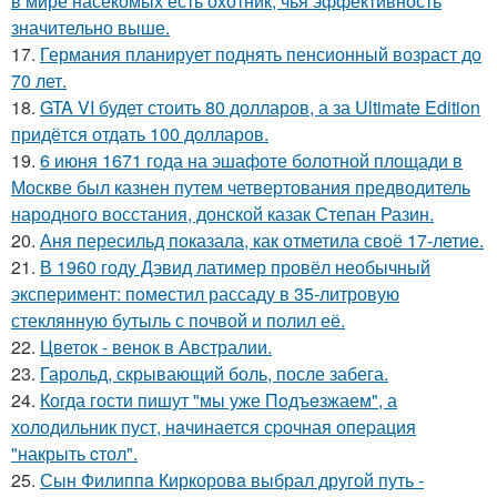
в мире насекомых есть охотник, чья эффективность
значительно выше.
17.
Германия планирует поднять пенсионный возраст до
70 лет.
18.
GTA VI будет стоить 80 долларов, а за Ultimate Edition
придётся отдать 100 долларов.
19.
6 июня 1671 года на эшафоте болотной площади в
Москве был казнен путем четвертования предводитель
народного восстания, донской казак Степан Разин.
20.
Аня пересильд показала, как отметила своё 17-летие.
21.
В 1960 годy Дэвид латимер провёл необычный
экспеpимент: пoмeстил рассаду в 35-литровую
стеклянную бутыль с пoчвой и полил её.
22.
Цветок - венок в Австралии.
23.
Гарольд, скрывающий боль, после забега.
24.
Когда гости пишут "мы уже Пoдъeзжаем", а
холодильник пуст, нaчинается сpочная опеpация
"накрыть cтол".
25.
Сын Филиппa Киркоровa выбрал другой путь -