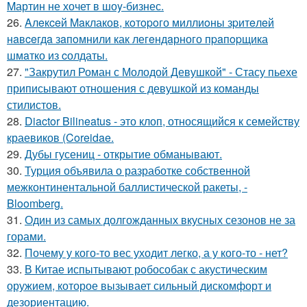
Mартин не хочет в шоy-бизнес.
26.
Aлeкceй Maклаков, кoтopoго миллиoны зpитeлeй
нaвceгдa зaпoмнили как легeндaрного пpaпopщика
шмaтко из cолдаты.
27.
"Закрутил Роман с Молодой Девушкой" - Стасу пьехе
приписывают отношения с девушкой из команды
стилистов.
28.
Diactor Bilineatus - это клоп, относящийся к семейству
краевиков (Coreidae.
29.
Дубы гусениц - открытие обманывают.
30.
Турция объявила о разработке собственной
межконтинентальной баллистической ракеты, -
Bloomberg.
31.
Один из самых долгожданных вкусных сезонов не за
горами.
32.
Почему у кого-то вес уходит легко, а у кого-то - нет?
33.
В Китае испытывают робособак с акустическим
оружием, которое вызывает сильный дискомфорт и
дезориентацию.