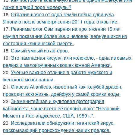
даже в одной поре молекулы?
16.
Отразившаяся от ядра земли волна сдвинула
Японию после землетрясения 2011 года: открытие.
17.
Реаниматолог Сэм парния на протяжении 15 лет
изучал показания более 2000 человек, вернувшихся из
состояния клинической смерти.
18.
Самый умный из актёров.
19.
Это пампасная кисуля, или колоколо, - одна из самых
редких и малоизученных кошек южной Америки.
20.
Ученые важное отличие в работе мужского и
женского мозга нашли.
21.
Glaucus Atlanticus, известный как голубой дракон,
проводит всю жизнь, дрейфуя у самой кромки воды.
22.
Знаменитейшая и культовая фотография
кабриолета, чаще всего её подписывают "Неловкий
Момент в Лос-анджелесе, США, 1959 г.".
23.
Исследователи обнаружили гигантский вирус,
раскрывающий происхождение наших предков.