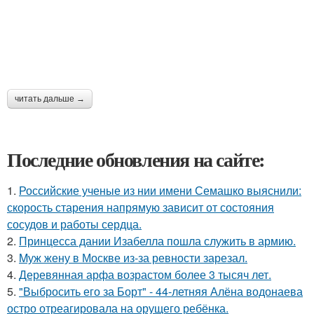
читать дальше →
Последние обновления на сайте:
1.
Российские ученые из нии имени Семашко выяснили:
скорость старения напрямую зависит от состояния
сосудов и работы сердца.
2.
Принцесса дании Изабелла пошла служить в армию.
3.
Mуж жену в Москве из-за ревности зарезал.
4.
Деревянная арфа возрастом более 3 тысяч лет.
5.
"Выбросить его за Борт" - 44-летняя Алёна водонаева
остро отреагировала на орущего ребёнка.