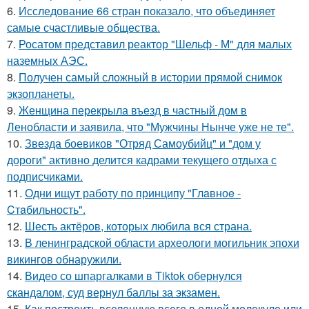
6.
Исследование 66 стран показало, что объединяет
самые счастливые общества.
7.
Росатом представил реактор "Шельф - М" для малых
наземных АЭС.
8.
Получен самый сложный в истории прямой снимок
экзопланеты.
9.
Женщина перекрыла въезд в частный дом в
Ленобласти и заявила, что "Мужчины Нынче уже не те".
10.
Звезда боевиков "Отряд Самоубийц" и "дом у
дороги" активно делится кадрами текущего отдыха с
подписчиками.
11.
Одни ищут работу по принципу "Глaвноe -
Cтaбильность".
12.
Шесть актёров, которых любила вся страна.
13.
В ленинградской области археологи могильник эпохи
викингов обнаружили.
14.
Видео со шпаргалками в Tiktok обернулся
скандалом, суд вернул баллы за экзамен.
15.
Как построить вселенную всего в одной молекуле или