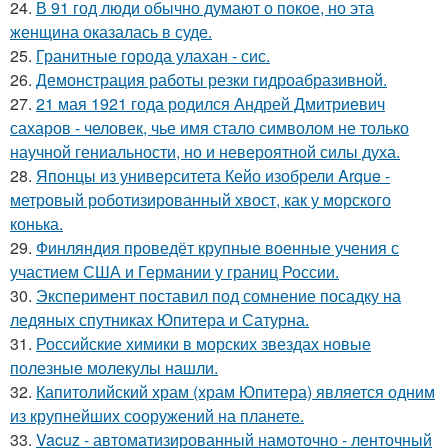
24.
В 91 год люди обычно думают о покое, но эта
женщина оказалась в суде.
25.
Гранитные города улахан - сис.
26.
Демонстрация работы резки гидроабразивной.
27.
21 мая 1921 года родился Андрей Дмитриевич
сахаров - человек, чье имя стало символом не только
научной гениальности, но и невероятной силы духа.
28.
Японцы из университета Кейо изобрели Arque -
метровый роботизированный хвост, как у морского
конька.
29.
Финляндия проведёт крупные военные учения с
участием США и Германии у границ России.
30.
Эксперимент поставил под сомнение посадку на
ледяных спутниках Юпитера и Сатурна.
31.
Российские химики в морских звездах новые
полезные молекулы нашли.
32.
Капитолийский храм (храм Юпитера) является одним
из крупнейших сооружений на планете.
33.
Vacuz - автоматизированный намоточно - ленточный