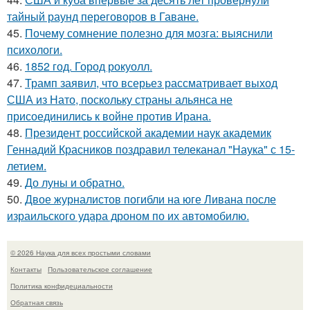
тайный раунд переговоров в Гаване.
45.
Почему сомнение полезно для мозга: выяснили
психологи.
46.
1852 год. Город рокуолл.
47.
Трамп заявил, что всерьез рассматривает выход
США из Нато, поскольку страны альянса не
присоединились к войне против Ирана.
48.
Президент российской академии наук академик
Геннадий Красников поздравил телеканал "Наука" с 15-
летием.
49.
До луны и обратно.
50.
Двое журналистов погибли на юге Ливана после
израильского удара дроном по их автомобилю.
© 2026 Наука для всех простыми словами
Контакты
Пользовательское соглашение
Политика конфидециальности
Обратная связь