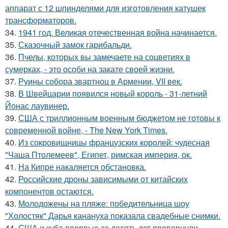
аппарат с 12 шпинделями для изготовления катушек
трансформаторов.
34.
1941 год. Великая отечественная война начинается.
35.
Сказочный замок гарибальди.
36.
Пчелы, которых вы замечаете на соцветиях в
сумерках, - это особи на закате своей жизни.
37.
Руины собора звартноц в Армении, VII век.
38.
В Швейцарии появился новый король - 31-летний
Йонас лаувинер.
39.
США с триллионным военным бюджетом не готовы к
современной войне, - The New York Times.
40.
Из сокровищницы французских королей: чудесная
"Чаша Птолемеев", Египет, римская империя, ок.
41.
На Кипре накаляется обстановка.
42.
Российские дроны зависимыми от китайских
компонентов остаются.
43.
Молодожены на пляже: победительница шоу
"Холостяк" Дарья канануха показала свадебные снимки.
44.
США и куба впервые за десять лет провернули