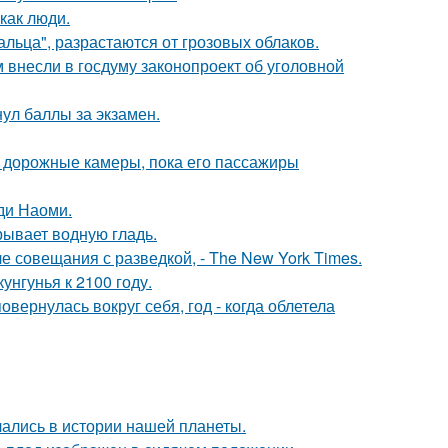
как люди.
альца", разрастаются от грозовых облаков.
внесли в госдуму законопроект об уголовной
нул баллы за экзамен.
и дорожные камеры, пока его пассажиры
ди Наоми.
рывает водную гладь.
е совещания с разведкой, - The New York Times.
нгунья к 2100 году.
овернулась вокруг себя, год - когда облетела
чались в истории нашей планеты.