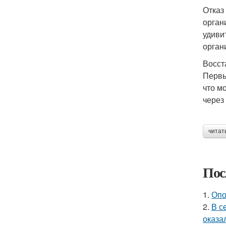
Отказ
орган
удиви
орган
Восст
Первы
что м
через
читат
Пос
1.
Опо
2.
В с
оказа