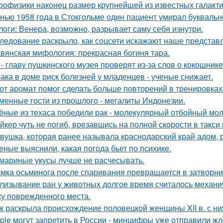
рофизики наконец размер крупнейшей из известных галакти
нью 1958 года в Стокгольме один пациент умирал буквальн
логи: Венера, возможно, разрывает саму себя изнутри.
ледование раскрыло, как соцсети искажают наше представл
вянская мифология: прекрасная богиня тара.
 - главу пушкинского музея проверят из-за слов о кокошнике
ака в доме риск болезней у младенцев - ученые снижает.
от аромат помог сделать больше повторений в тренировках
менные гости из прошлого - мегалиты Индонезии.
ёные из техаса победили рак - молекулярный отбойный мол
йкер чуть не погиб, врезавшись на полной скорости в такси
вушка, которая ранее называла краснодарский край адом,
еные выяснили, какая погода бьет по психике.
мариные укусы лучше не расчесывать.
мка осьминога после спаривания превращается в затворни
лизывание ран у животных долгое время считалось механ
ку поврежденного места.
к раскрыла происхождение половецкой женщины XII в. с ни
ple могут запретить в России - минцифры уже отправили жл