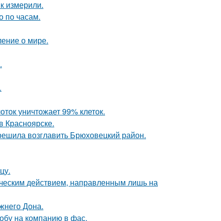
к измерили.
о по часам.
ение о мире.
.
.
оток уничтожает 99% клеток.
 в Красноярске.
 решила возглавить Брюховецкий район.
цу.
ическим действием, направленным лишь на
жнего Дона.
обу на компанию в фас.