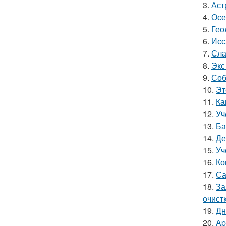
3.
Аст
4.
Осе
5.
Гео
6.
Исс
7.
Сла
8.
Экс
9.
Соб
10.
Эт
11.
Ка
12.
Уч
13.
Ба
14.
Де
15.
Уч
16.
Ко
17.
Са
18.
За
очист
19.
Дн
20.
Ap