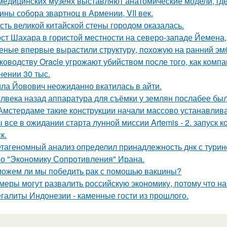
медицинских музеях выставляют анатомические модели, гд
ины собора звартноц в Армении, VII век.
сть великой китайской стены городом оказалась.
ст Шахара в гористой местности на северо-западе Йемена, п
еные впервые вырастили структуру, похожую на ранний эмб
ководству Oracle угрожают убийством после того, как комп
нении 30 тыс.
ла Йовович неожиданно вкатилась в айти.
лвека назад аппаратура для съёмки у землян послабее был
Амстердаме такие конструкции начали массово устанавливат
 все в ожидании старта лунной миссии Artemis - 2. запуск к
к.
тагеномный анализ определил принадлежность днк с тури
о "Экономику Сопротивления" Ирана.
ожем ли мы победить рак с помощью вакцины?
меры могут развалить российскую экономику, потому что на
галиты Индонезии - каменные гости из прошлого.