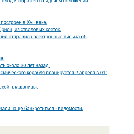
е плод изображен в сидячем положении.
остроен в Xvii веке.
рион, из стволовых клеток.
ания отправила электронные письма об
а.
ь около 20 лет назад.
осмического корабля планируется 2 апреля в 01:
нской плащаницы.
чали чаще банкротиться - ведомости.