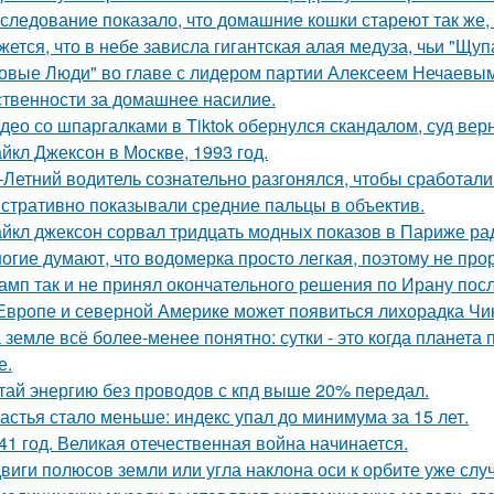
следование показало, что домашние кошки стареют так же, 
жется, что в небе зависла гигантская алая медуза, чьи "Щуп
овые Люди" во главе с лидером партии Алексеем Нечаевым 
ственности за домашнее насилие.
део со шпаргалками в Tiktok обернулся скандалом, суд вер
йкл Джексон в Москве, 1993 год.
-Летний водитель сознательно разгонялся, чтобы сработал
стративно показывали средние пальцы в объектив.
йкл джексон сорвал тридцать модных показов в Париже ра
огие думают, что водомерка просто легкая, поэтому не про
амп так и не принял окончательного решения по Ирану посл
Европе и северной Америке может появиться лихорадка Чику
 земле всё более-менее понятно: сутки - это когда планета п
е.
тай энергию без проводов с кпд выше 20% передал.
астья стало меньше: индекс упал до минимума за 15 лет.
41 год. Великая отечественная война начинается.
виги полюсов земли или угла наклона оси к орбите уже слу