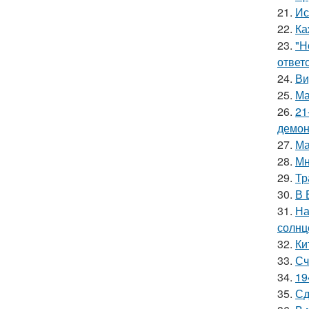
21.
Ис
22.
Ка
23.
"Н
ответ
24.
Ви
25.
Ма
26.
21
демон
27.
Ма
28.
Мн
29.
Тр
30.
В 
31.
На
солнц
32.
Ки
33.
Сч
34.
19
35.
Сд