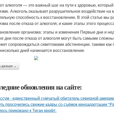
 от алкоголя — это важный шаг на пути к здоровью, которы
изме. Алкоголь оказывает разрушительное воздействие на м
тельную способность к восстановлению. В этой статье мы р
изма после отказа от алкоголя, и какие этапы этого процес
ановление организма: этапы и изменения Первые дни и не
е дни после отказа от алкоголя могут быть самыми сложным
ожет сопровождаться симптомами абстиненции, такими как г
 несколько дней начинается восстановление.
ь дальше →
ледние обновления на сайте:
ссум - единственный сумчатый обитатель северной америк
еть просочились свежие кадры со съёмок киноадаптации "Р
лось приковано к Тиган крофт.