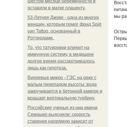
шестом месяце беременности и
Восст
оставили в матке плаценту.
питан
мы ра
53-Летняя Джоке - одна из многих
женщин, которым помог фонд Spijt
Остры
van Tattoo, основанный в
Первы
Роттердаме.
восст
То, что татуировки влияют на
иммунную систему, в медицине
долгое время рассматривалось
лишь как гипотеза.
Вихревые микро - ГЭС на реке с
малым перепадом высоты: вода
закручивается в бетонной камере и
вращает вертикальную турбину.
Российские ученые из нии имени
Семашко выяснили: скорость
старения напрямую зависит от