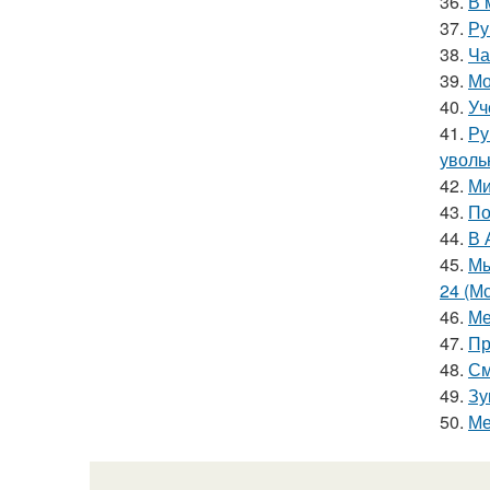
36.
В 
37.
Ру
38.
Ча
39.
Мо
40.
Уч
41.
Ру
уволь
42.
Ми
43.
По
44.
В 
45.
Мы
24 (Мс
46.
Ме
47.
Пр
48.
См
49.
Зу
50.
Ме