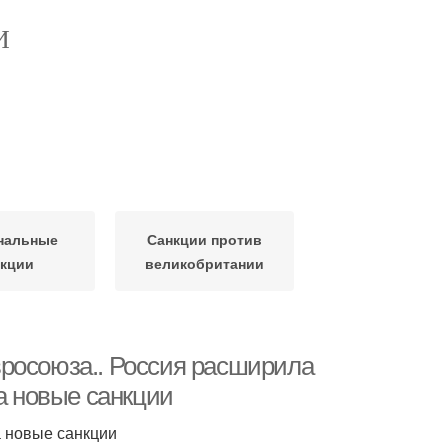
И
нальные
Санкции против
нкции
великобритании
росоюза.. Россия расширила
на новые санкции
а новые санкции