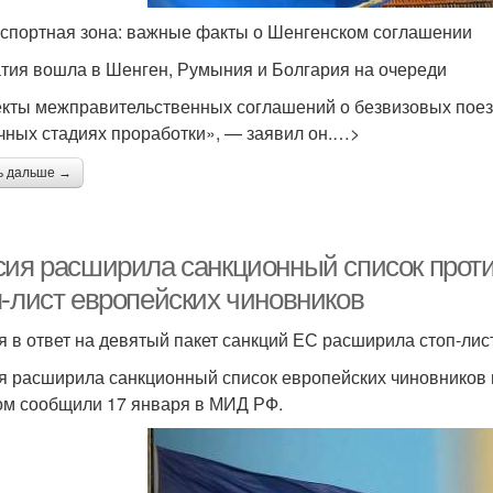
спортная зона: важные факты о Шенгенском соглашении
тия вошла в Шенген, Румыния и Болгария на очереди
кты межправительственных соглашений о безвизовых поезд
чных стадиях проработки», — заявил он.…>
ь дальше →
сия расширила санкционный список проти
п-лист европейских чиновников
я в ответ на девятый пакет санкций ЕС расширила стоп-лис
я расширила санкционный список европейских чиновников в
ом сообщили 17 января в МИД РФ.