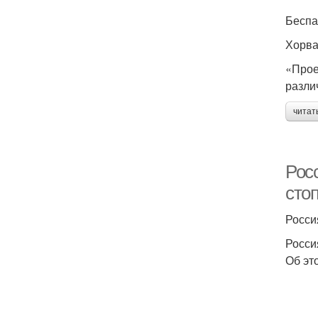
Беспа
Хорва
«Прое
разли
читат
Рос
сто
Росси
Росси
Об эт