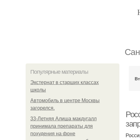
Сан
Популярные материалы
Вт
Экстернат в старших классах
школы
Автомобиль в центре Москвы
загорелся.
Рос
33-Летняя Алиша макдугалл
запр
принимала препараты для
похудения на фоне
Росси