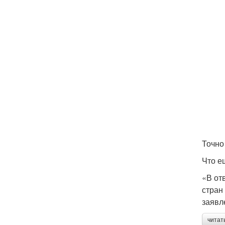
Точно
Что е
«В от
стран
заявл
читат