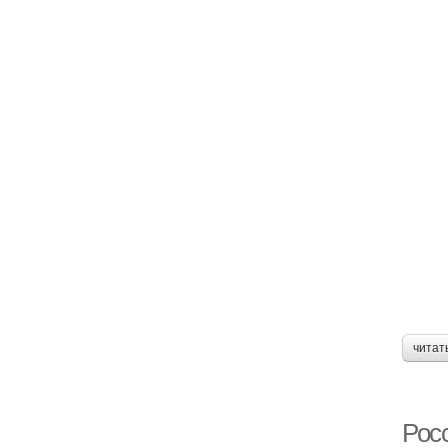
читат
Рос