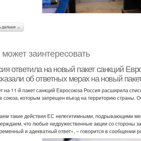
ь дальше →
 может заинтересовать
сия ответила на новый пакет санкций Ев
сказали об ответных мерах на новый паке
ет на 11-й пакет санкций Евросоюза Россия расширила спис
в союза, которым запрещен въезд на территорию страны. О
аем такие действия ЕС нелегитимными, подрывающими м
ерждаем, что любые недружественные акции со стороны зап
ременный и адекватный ответ», – говорится в сообщении р