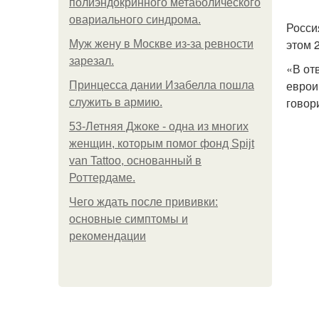
полиэндокринного метаболического
овариального синдрома.
Росси
этом 
Mуж жену в Москве из-за ревности
зарезал.
«В от
еврои
Принцесса дании Изабелла пошла
говор
служить в армию.
53-Летняя Джоке - одна из многих
женщин, которым помог фонд Spijt
van Tattoo, основанный в
Роттердаме.
Чего ждать после прививки:
основные симптомы и
рекомендации