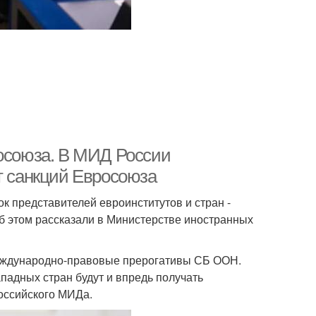
росоюза. В МИД России
т санкций Евросоюза
ок представителей евроинститутов и стран -
б этом рассказали в Министерстве иностранных
еждународно-правовые прерогативы СБ ООН.
адных стран будут и впредь получать
оссийского МИДа.