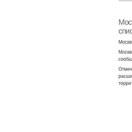
Мос
спи
Москв
Москв
сообщ
Отмеч
расши
терри