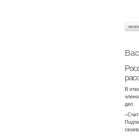
читат
Вас
Рос
рас
В отв
члено
дел.
«Счит
Подтв
своев