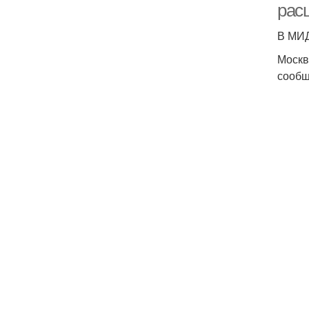
рас
В МИД
Москв
сообщ