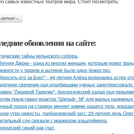
из самых известных театров мира. Стоит посмотреть:
ь дальше →
ледние обновления на сайте:
тические тайны кельнского собора.
Летняя Джоке - одна из многих женщин, которым помог фонд 
ревности у тюрков и ацтеков было одно божество.
бросить его за Борт" - 44-летняя Алёна водонаева остро о
адочное свечение над кладбищами ученых заинтересовало.
омен "Лицевой Тарелки": биологический радар под перьями
атом представил реактор "Шельф - М" для малых наземных
чный поход на стадион меняет химию нашего тела, доказал
ное утро невесты, грибоедовский загс: 22-летняя дочь Оле
ительный сон связали с маркером альцгеймера.
оридский синий рак (лат.