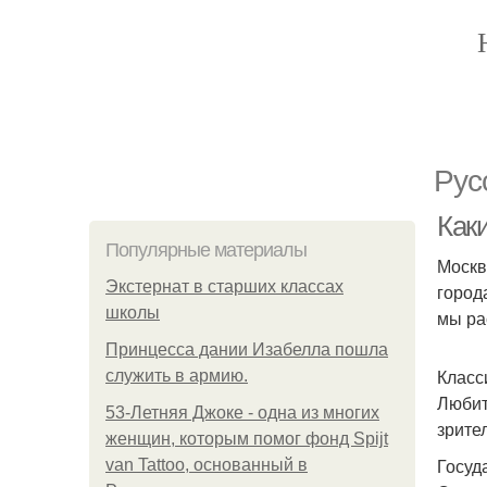
Рус
Как
Популярные материалы
Москв
Экстернат в старших классах
город
школы
мы ра
Принцесса дании Изабелла пошла
Класс
служить в армию.
Любит
53-Летняя Джоке - одна из многих
зрите
женщин, которым помог фонд Spijt
Госуд
van Tattoo, основанный в