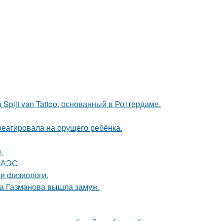
Spijt van Tattoo, основанный в Роттердаме.
треагировала на орущего ребёнка.
.
 АЭС.
и физиологи.
га Газманова вышла замуж.