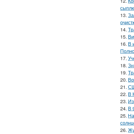
12.
Ко
сыплю
13.
За
очист
14.
Тр
15.
Ви
16.
В 
Полно
17.
Уч
18.
Зн
19.
Тр
20.
Вр
21.
СШ
22.
В 
23.
Из
24.
В 
25.
На
солнц
26.
Жу