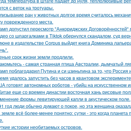
гда температура в штате падает до нуля, теплолюбивые реп
тся с веток на тротуары.
лизывание ран у животных долгое время считалось механ
ку поврежденного места.
амп допустил пересмотр "Анкориджских Договорённостей" п
део со шпаргалками в Tiktok обернулся скандалом, суд вер
июне в издательстве Corpus выйдет книга Доминика лапьер
чь".
еные срок жизни земли продлили.
акомьтесь - самая странная птица Австралии, дымчатый ля
амп поблагодарил Путина и си цзиньпина за то, что Россия
емя удалось запустить без часов в квантовом эксперименте
А готовят автономных роботов - убийц на искусственном и
Китае еще со времен династии восточная хань рисовые поля
менение формы левитирующей капли в акустическом поле.
91 год люди обычно думают о покое, но эта женщина оказала
 земле всё более-менее понятно: сутки - это когда планета п
е.
ткие истории необитаемых островов.