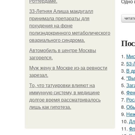
Одно 
Роттердаме.
33-Летняя Алиша макдугалл
принимала препараты для
читат
похудения на фоне
полиэндокринного метаболического
Пос
овариального синдрома.
Автомобиль в центре Москвы
1.
Мис
загорелся.
2.
53-
Mуж жену в Москве из-за ревности
3.
В д
зарезал.
4.
"Вы
5.
Заг
То, что татуировки влияют на
6.
Фен
иммунную систему, в медицине
7.
Рос
долгое время рассматривалось
8.
Обы
лишь как гипотеза.
9.
Неж
10.
Дл
11.
Фл