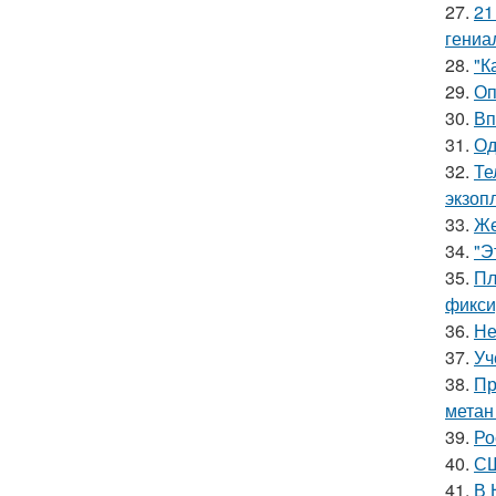
27.
21
гениа
28.
"К
29.
Оп
30.
Вп
31.
Од
32.
Те
экзоп
33.
Же
34.
"Э
35.
Пл
фикси
36.
Не
37.
Уч
38.
Пр
метан
39.
Ро
40.
СШ
41.
В 