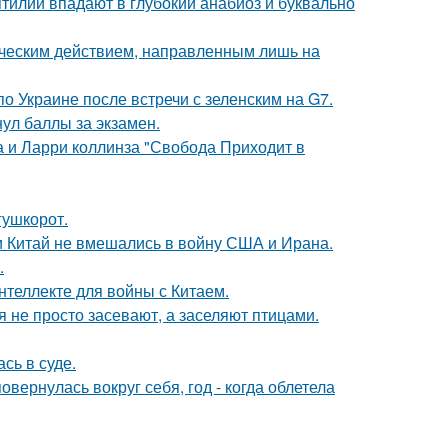
тилии впадают в глубокий анабиоз и буквально
ическим действием, направленным лишь на
о Украине после встречи с зеленским на G7.
нул баллы за экзамен.
а и Ларри коллинза "Свобода Приходит в
гушкорот.
 и Китай не вмешались в войну США и Ирана.
.
нтеллекте для войны с Китаем.
 не просто засевают, а заселяют птицами.
сь в суде.
овернулась вокруг себя, год - когда облетела