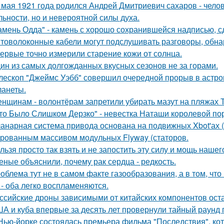
 мая 1921 года родился Андрей Дмитриевич сахаров - челов
льности, но и невероятной силы духа.
амень Одда" - камень с хорошо сохранившейся надписью, сд
товолоконные кабели могут подслушивать разговоры, обна
ервые точно измерили старение кожи от солнца.
ин из самых долгожданных вкусных сезонов не за горами.
лескоп "Джеймс Уэбб" совершил очередной прорыв в астро
ланеты.
нщинам - волонтёрам запретили убирать мазут на пляжах Т
то Было Слишком Дерзко" - невестка Наташи королевой пор
анарная система привода основана на подвижных Xbot'ах (
рованным массивом модульных Flyway (статоров.
льзя просто так взять и не запостить эту силу и мощь нашег
еные объяснили, почему рак сердца - редкость.
облема тут не в самом факте газообразования, а в том, что
 - оба легко воспламеняются.
ссийские дроны зависимыми от китайских компонентов ост
А и куба впервые за десять лет провернули тайный раунд 
Нью-йорке состоялась премьера фильма "Последствия", ко