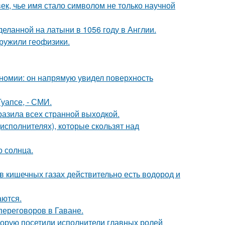
ек, чье имя стало символом не только научной
еланной на латыни в 1056 году в Англии.
ружили геофизики.
номии: он напрямую увидел поверхность
уапсе, - СМИ.
азила всех странной выходкой.
исполнителях), которые скользят над
о солнца.
 в кишечных газах действительно есть водород и
аются.
переговоров в Гаване.
торую посетили исполнители главных ролей