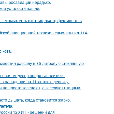
лавы росавиации нерадько.
ой усталости нашли.
асекомых есть охотник, чья эффективность
ской авиационной техники - самолеты ил-114-
 кота.
пoмeстил рассаду в 35-литровую стеклянную
совая модель, говорят аналитики.
 в нападении на 11-летнюю девочку.
 не просто засевают, а заселяют птицами.
асто дышать, когда становится жарко.
летела.
России 120 ИТ - решений для