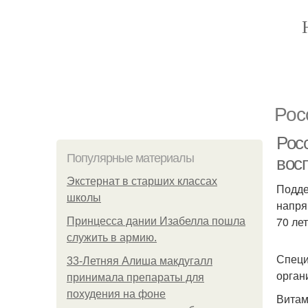
Рос
Рос
Популярные материалы
вос
Экстернат в старших классах
Подде
школы
напря
70 ле
Принцесса дании Изабелла пошла
служить в армию.
Специ
33-Летняя Алиша макдугалл
орган
принимала препараты для
похудения на фоне
Витам