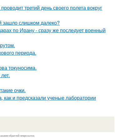
 проводит третий день своего полета вокруг
й зашло слишком далеко?
арах по Ирану - сразу же последует военный
рутом.
кового периода.
ова токуносима.
лет.
такие очки.
, как и предсказали ученые лаборатории
казании обратной гиперссылки.