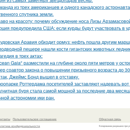
ин из самых заметных звездопадов весны.
манда из трех американцев и одного канадского астронавта
твенного спутника земли.
аво на красоту: почему обсуждение носа Лизы Арзамасово
рция предупредила США: если курды будут участвовать в уд
удовская Аравия обходит ормуз: нефть пошла другим марш
подводной пещере нашли кости гигантских животных ледни
агедия в трех актах:
cean Gaia" разместили на глубине около пяти метров у остр
ер соавтор закона о повышении призывного возраста до 30 
Итак, Джеймс Бонд вышел в отставку.
зоопарке Роттердама посетителей заставляют надевать вот 
гнитная буря стала самой мощной за последние два месяца
чной астрономии ики ран.
онтакты
Пользовательское соглашение
Обратная связь
олитика конфидециальности
Копирование разрешено при у