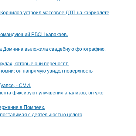
 Корнилов устроил массовое ДТП на кабриолете
 командующий РВСН каракаев.
на Домнина выложила свадебную фотографию,
кулах, которые они переносят.
номии: он напрямую увидел поверхность
уапсе, - СМИ.
циента фиксируют улучшения анализов, он уже
ержения в Помпеях.
опоставимая с деятельностью целого