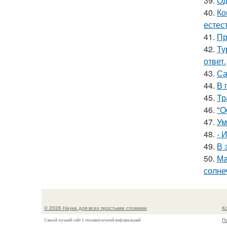
39.
Од
40.
Ко
естес
41.
Пр
42.
Ту
ответ.
43.
Са
44.
В 
45.
Тр
46.
"O
47.
Ум
48.
- 
49.
В 
50.
Ма
солне
© 2026 Наука для всех простыми словами
К
П
Самый лучший сайт c познавательной информацией.