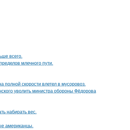
ьше всего.
пределов млечного пути.
на полной скорости влетел в мусоровоз.
нского уволить министра обороны Фёдорова
ть набирать вес.
вые американцы.