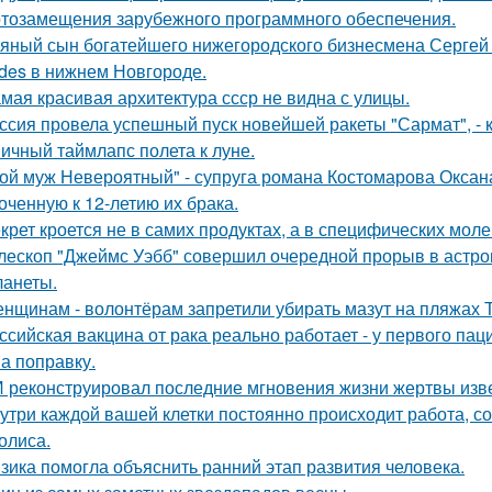
тозамещения зарубежного программного обеспечения.
яный сын богатейшего нижегородского бизнесмена Сергей
des в нижнем Новгороде.
мая красивая архитектура ссср не видна с улицы.
ссия провела успешный пуск новейшей ракеты "Сармат", -
ичный таймлапс полета к луне.
ой муж Невероятный" - супруга романа Костомарова Окса
оченную к 12-летию их брака.
крет кроется не в самих продуктах, а в специфических моле
лескоп "Джеймс Уэбб" совершил очередной прорыв в астро
ланеты.
нщинам - волонтёрам запретили убирать мазут на пляжах Т
ссийская вакцина от рака реально работает - у первого па
на поправку.
 реконструировал последние мгновения жизни жертвы изв
утри каждой вашей клетки постоянно происходит работа, с
олиса.
зика помогла объяснить ранний этап развития человека.