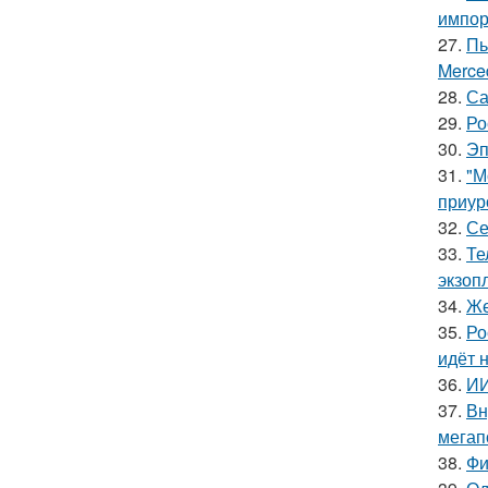
импор
27.
Пь
Merce
28.
Са
29.
Ро
30.
Эп
31.
"М
приур
32.
Се
33.
Те
экзоп
34.
Же
35.
Ро
идёт 
36.
ИИ
37.
Вн
мегап
38.
Фи