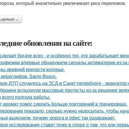
пороза, который значительно увеличивает риск переломов.
ь дальше →
ледние обновления на сайте:
сделает богаче всех - и особенно тех, кто зарабатывает мен
рофизики впервые обнаружили сигналы антиматерии из-за 
ны древней крепости копорье.
 иероглифов. Sacro Bosco.
кое ДТП случилось на ЗСД в Санкт-петербурге - эвакуатор 
Украине вспыхнули массовые протесты из-за решения зеле
я всего полгода работы.
т аромат помог сделать больше повторений в тренировках.
ледование показало, сколько нужно недосыпать, чтобы нача
ные выяснили, почему дорога в офис так раздражает.
вое исследование ставит точку в споре о том, что ели пер