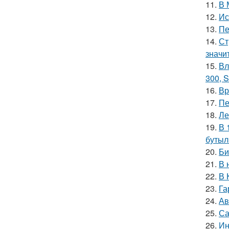
11.
В 
12.
Ис
13.
Пе
14.
Ст
значи
15.
Вл
300, S
16.
Вр
17.
Пе
18.
Ле
19.
В 
бутыл
20.
Би
21.
В 
22.
В 
23.
Га
24.
Ав
25.
Са
26.
Ин