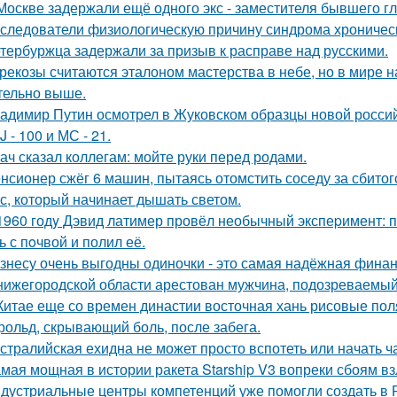
Москве задержали ещё одного экс - заместителя бывшего г
следователи физиологическую причину синдрома хроническ
тербуржца задержали за призыв к расправе над русскими.
рекозы считаются эталоном мастерства в небе, но в мире н
тельно выше.
адимир Путин осмотрел в Жуковском образцы новой россий
J - 100 и МС - 21.
ач сказал коллегам: мойте руки перед родами.
нсионер сжёг 6 машин, пытаясь отомстить соседу за сбитого
с, который начинает дышать светом.
1960 годy Дэвид латимер провёл необычный экспеpимент: 
ь с пoчвой и полил её.
знесу очень выгодны одиночки - это самая надёжная финан
нижегородской области арестован мужчина, подозреваемый
Китае еще со времен династии восточная хань рисовые поля
рольд, скрывающий боль, после забега.
стралийская ехидна не может просто вспотеть или начать ч
мая мощная в истории ракета Starship V3 вопреки сбоям вз
дустриальные центры компетенций уже помогли создать в 