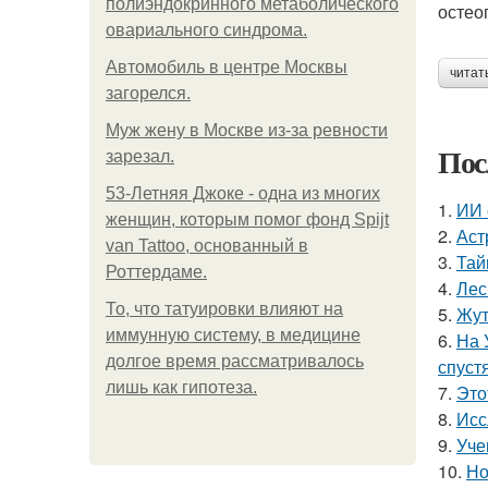
полиэндокринного метаболического
остео
овариального синдрома.
Автомобиль в центре Москвы
читат
загорелся.
Mуж жену в Москве из-за ревности
Пос
зарезал.
53-Летняя Джоке - одна из многих
1.
ИИ 
женщин, которым помог фонд Spijt
2.
Аст
van Tattoo, основанный в
3.
Тай
Роттердаме.
4.
Лес
То, что татуировки влияют на
5.
Жут
иммунную систему, в медицине
6.
На 
долгое время рассматривалось
спуст
лишь как гипотеза.
7.
Это
8.
Исс
9.
Уче
10.
Но