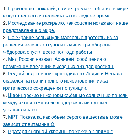
1.
Произошло, пожалуй, самое громкое событие в мире
искусственного интеллекта за последнее время.
2.
Исследование раскрыло, как соцсети искажают наше
представление о мире.
3.
На Украине вспыхнули массовые протесты из-за
решения зеленского уволить министра обороны
Фёдорова спустя всего полгода работы.
4.
Мид России назвал "Ахинеей" сообщения о
возможном введении выездных виз для россиян.
5.
Редкий родственник крокодила из Индии и Непала
оказался на грани полного исчезновения из-за
критического сокращения популяции.
6.
Швейцарские инженеры съёмные солнечные панели
между активными железнодорожными путями
устанавливают.
7.
МРТ Показала, как объем серого вещества в мозге
зависит от витамина C.
8.
Вратаря сборной Украины по хоккею " прямо с