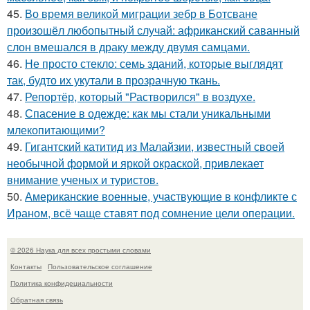
45.
Во время великой миграции зебр в Ботсване
произошёл любопытный случай: африканский саванный
слон вмешался в драку между двумя самцами.
46.
Не просто стекло: семь зданий, которые выглядят
так, будто их укутали в прозрачную ткань.
47.
Репортёр, который "Растворился" в воздухе.
48.
Спасение в одежде: как мы стали уникальными
млекопитающими?
49.
Гигантский катитид из Малайзии, известный своей
необычной формой и яркой окраской, привлекает
внимание ученых и туристов.
50.
Американские военные, участвующие в конфликте с
Ираном, всё чаще ставят под сомнение цели операции.
© 2026 Наука для всех простыми словами
Контакты
Пользовательское соглашение
Политика конфидециальности
Обратная связь