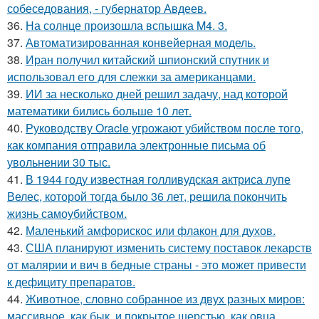
собеседования, - губернатор Авдеев.
36.
На солнце произошла вспышка M4. 3.
37.
Автоматизированная конвейерная модель.
38.
Иран получил китайский шпионский спутник и
использовал его для слежки за американцами.
39.
ИИ за несколько дней решил задачу, над которой
математики бились больше 10 лет.
40.
Руководству Oracle угрожают убийством после того,
как компания отправила электронные письма об
увольнении 30 тыс.
41.
В 1944 году известная голливудская актриса лупе
Велес, которой тогда было 36 лет, решила покончить
жизнь самоубийством.
42.
Маленький амфорискос или флакон для духов.
43.
США планируют изменить систему поставок лекарств
от малярии и вич в бедные страны - это может привести
к дефициту препаратов.
44.
Животное, словно собранное из двух разных миров:
массивное, как бык, и покрытое шерстью, как овца.