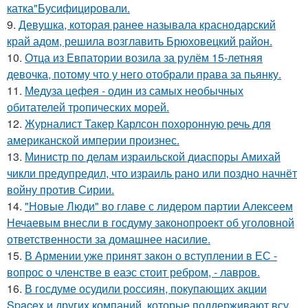
катка"Бусифицировали.
9.
Девушка, которая ранее называла краснодарский
край адом, решила возглавить Брюховецкий район.
10.
Отца из Евпатории возила за рулём 15-летняя
девочка, потому что у него отобрали права за пьянку.
11.
Медуза цефея - один из самых необычных
обитателей тропических морей.
12.
Журналист Такер Карлсон похоронную речь для
американской империи произнес.
13.
Министр по делам израильской диаспоры Амихай
чикли предупредил, что израиль рано или поздно начнёт
войну против Сирии.
14.
"Новые Люди" во главе с лидером партии Алексеем
Нечаевым внесли в госдуму законопроект об уголовной
ответственности за домашнее насилие.
15.
В Армении уже принят закон о вступлении в ЕС -
вопрос о членстве в еаэс стоит ребром, - лавров.
16.
В госдуме осудили россиян, покупающих акции
Spacex и других компаний, которые поддерживают всу.