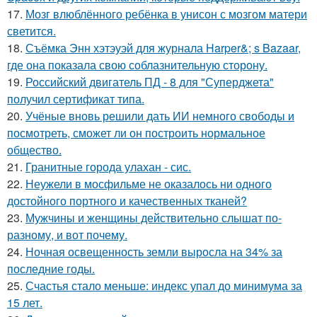
17.
Мозг влюблённого ребёнка в унисон с мозгом матери
светится.
18.
Съёмка Энн хэтэуэй для журнала Harper&; s Bazaar,
где она показала свою соблазнительную сторону.
19.
Российский двигатель ПД - 8 для "Суперджета"
получил сертификат типа.
20.
Учёные вновь решили дать ИИ немного свободы и
посмотреть, сможет ли он построить нормальное
общество.
21.
Гранитные города улахан - сис.
22.
Неужели в мосфильме не оказалось ни одного
достойного портного и качественных тканей?
23.
Мужчины и женщины действительно слышат по-
разному, и вот почему.
24.
Ночная освещенность земли выросла на 34% за
последние годы.
25.
Счастья стало меньше: индекс упал до минимума за
15 лет.