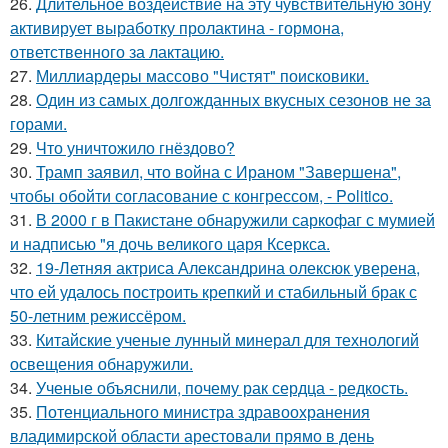
26.
Длительное воздействие на эту чувствительную зону
активирует выработку пролактина - гормона,
ответственного за лактацию.
27.
Миллиардеры массово "Чистят" поисковики.
28.
Один из самых долгожданных вкусных сезонов не за
горами.
29.
Что уничтожило гнёздово?
30.
Трамп заявил, что война с Ираном "Завершена",
чтобы обойти согласование с конгрессом, - Politico.
31.
В 2000 г в Пакистане обнаружили саркофаг с мумией
и надписью "я дочь великого царя Ксеркса.
32.
19-Летняя актриса Александрина олексюк уверена,
что ей удалось построить крепкий и стабильный брак с
50-летним режиссёром.
33.
Китайские ученые лунный минерал для технологий
освещения обнаружили.
34.
Ученые объяснили, почему рак сердца - редкость.
35.
Потенциального министра здравоохранения
владимирской области арестовали прямо в день