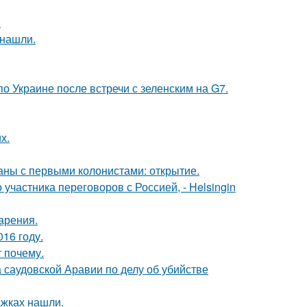
.
 нашли.
о Украине после встречи с зеленским на G7.
х.
ны с первыми колонистами: открытие.
частника переговоров с Россией, - Helsingin
арения.
16 году.
 почему.
 саудовской Аравии по делу об убийстве
ажках нашли.