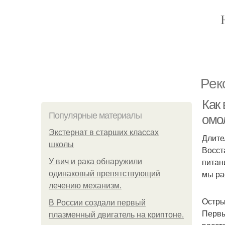
Рек
Как 
Популярные материалы
омо
Экстернат в старших классах
Длите
школы
Восст
питан
У вич и рака обнаружили
мы ра
одинаковый препятствующий
лечению механизм.
Остры
В России создали первый
Первы
плазменный двигатель на криптоне.