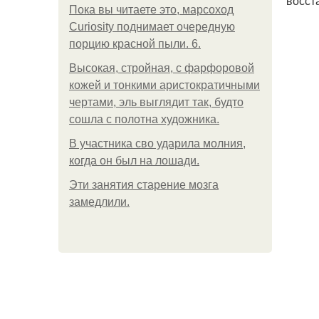
восст
Пока вы читаете это, марсоход
Curiosity поднимает очередную
порцию красной пыли. 6.
Высокая, стройная, с фарфоровой
кожей и тонкими аристократичными
чертами, эль выглядит так, будто
сошла с полотна художника.
В участника сво ударила молния,
когда он был на лошади.
Эти занятия старение мозга
замедлили.