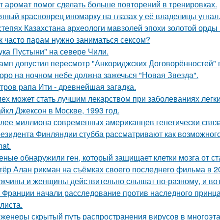
т аромат помог сделать больше повторений в тренировках.
яный красноярец иномарку на глазах у её владелицы угнал
степях Казахстана археологи мавзолей эпохи золотой орды
к часто парам нужно заниматься сексом?
ука Пустыни" на севере Чили.
амп допустил пересмотр "Анкориджских Договорённостей" п
оро на ночном небе должна зажечься "Новая Звезда".
тров рапа Ити - древнейшая загадка.
ех может стать лучшим лекарством при заболеваниях легки
йкл Джексон в Москве, 1993 год.
лее миллиона современных американцев генетически связа
езидента Финляндии стубба рассматривают как возможного у
at.
еные обнаружили ген, который защищает клетки мозга от ст
тёр Алан рикман на съёмках своего последнего фильма в 20
жчины и женщины действительно слышат по-разному, и вот
 Франции начали расследование против наследного принца
листа.
женеры скрытый путь распространения вирусов в многоэт