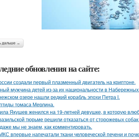
ь дальше →
ледние обновления на сайте:
оссии создали первый плазменный двигатель на криптоне.
ный мужчина детей из-за их национальности в Набережных 
нежском озере нашли редкий корабль эпохи Петра I.
птиды томаса Мерлина.
ила Якушев женился на 19-летней девушке, в которую влюб
разильской тюрьме решили отказаться от сторожевых собак 
 даже мы не знаем, как комментировать.
МКС впервые напечатали ткани человеческой печени и почк