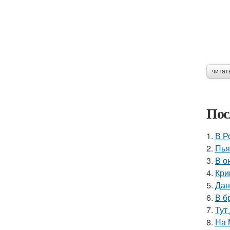
читат
Пос
1.
В Р
2.
Пья
3.
В о
4.
Кри
5.
Дан
6.
В б
7.
Тут
8.
На 