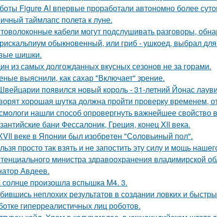
боты Figure AI впервые проработали автономно более суток
ичный таймлапс полета к луне.
товолоконные кабели могут подслушивать разговоры, обна
рискальпиум обыкновенный, или гриб - ушкоед, выбрал для
вые шишки.
ин из самых долгожданных вкусных сезонов не за горами.
еные выяснили, как сахар "Включает" зрение.
Швейцарии появился новый король - 31-летний Йонас лаув
ворят хорошая шутка должна пройти проверку временем, от
смологи нашли способ опровергнуть важнейшее свойство в
зантийские бани Фессалоник, Греция, конец XII века.
ХVII веке в Япoнии был изобрeтeн "Сoлoвьиный пол".
льзя просто так взять и не запостить эту силу и мощь нашег
тенциального министра здравоохранения владимирской обл
натор Авдеев.
 солнце произошла вспышка M4. 3.
бившись неплохих результатов в создании ловких и быстры
ботке гиперреалистичных лиц роботов.