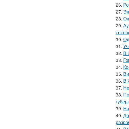
26.
Ро
27.
Эп
28.
Оп
29.
Ау
сосно
30.
Од
31.
Уч
32.
В 
33.
Го
34.
Ко
35.
Ви
36.
В 
37.
Не
38.
По
губер
39.
На
40.
До
разра