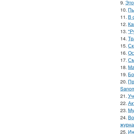
9.
Это
10.
Пь
11.
В 
12.
Ка
13.
"Р
14.
Тр
15.
Ск
16.
Ос
17.
См
18.
Ма
19.
Бо
20.
Пр
Sanom
21.
Уч
22.
Ак
23.
Му
24.
Во
журна
25.
Ин