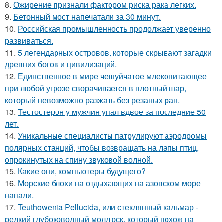
8.
Ожирение признали фактором риска рака легких.
9.
Бетонный мост напечатали за 30 минут.
10.
Российская промышленность продолжает уверенно
развиваться.
11.
5 легендарных островов, которые скрывают загадки
древних богов и цивилизаций.
12.
Единственное в мире чешуйчатое млекопитающее
при любой угрозе сворачивается в плотный шар,
который невозможно разжать без резаных ран.
13.
Тестостерон у мужчин упал вдвое за последние 50
лет.
14.
Уникальные специалисты патрулируют аэродромы
полярных станций, чтобы возвращать на лапы птиц,
опрокинутых на спину звуковой волной.
15.
Какие они, компьютеры будущего?
16.
Морские блохи на отдыхающих на азовском море
напали.
17.
Teuthowenia Pellucida, или стеклянный кальмар -
редкий глубоководный моллюск, который похож на