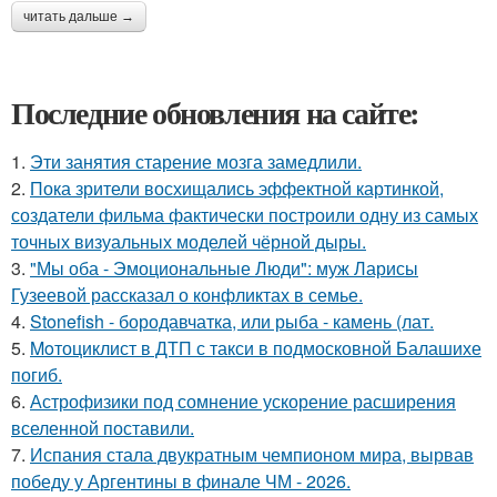
читать дальше →
Последние обновления на сайте:
1.
Эти занятия старение мозга замедлили.
2.
Пока зрители восхищались эффектной картинкой,
создатели фильма фактически построили одну из самых
точных визуальных моделей чёрной дыры.
3.
"Мы оба - Эмоциональные Люди": муж Ларисы
Гузеевой рассказал о конфликтах в семье.
4.
Stonefish - бородавчатка, или рыба - камень (лат.
5.
Moтоциклист в ДТП с такси в подмосковной Балашихе
погиб.
6.
Астрофизики под сомнение ускорение расширения
вселенной поставили.
7.
Испания стала двукратным чемпионом мира, вырвав
победу у Аргентины в финале ЧМ - 2026.