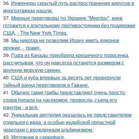
36.
Инженеры скрытый путь распространения вирусов в
многоэтажках нашли.
37.
Мирные переговоры по Украине "Мертвы", киев
готовится к длительному противостоянию без поддержки
США, - The New York Times.
38.
Мы никогда не позволим Ирану иметь ядерное
оружие, - трамп.
39.
Пара из Канады приобрела крошечного поросенка,
рассчитывая, что он навсегда останется размером с
крупную морскую свинку.
40.
США и куба впервые за десять лет провернули
тайный раунд переговоров в Гаване.
41.
Обычно такие грибы представляют очень просто:
спора попала на насекомое, проросла, съела его
изнутри - и всё.
42.
Уникальная рептилия оказалась не представителем
отдельного вида, а особью индийской лопастной
черепахи с врожденным альбинизмом.
43.
Мятежник в саркофаге.