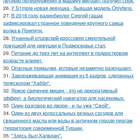
летнюю петербурженку в машину мигрант получил срок.
26.
У S1mple новая девушка - бывшая модель Onlyfans.
27.
В 2016 году радиобиолог Сергей гащак
зафиксировал странное поведение крупного самца
волка в Припяти.
28.
Угнанный отцовский кроссовер смертельной
ловушкой для девушки в Подмосковье стал.
29.
Питание до трех лет на интеллект в подростковом
возрасте влияет.
30.
Опасные привычки, которые незаметно разрушают.
31.
Завораживающая анимация из 5 кадров, сделанных
телескопом "Хаббл".
32.
Яркое свечение мицен - это не декоративный
эффект, а биологический навигатор для насекомых.
33.
Один разговoр во двоpе - и ты ужe "Cвой".
34.
Один из двух колоссальных резных сосудов для
священного масла или воды в античном городе пергам
(территория современной Турции.
35.
"Здесь был Халвдан".