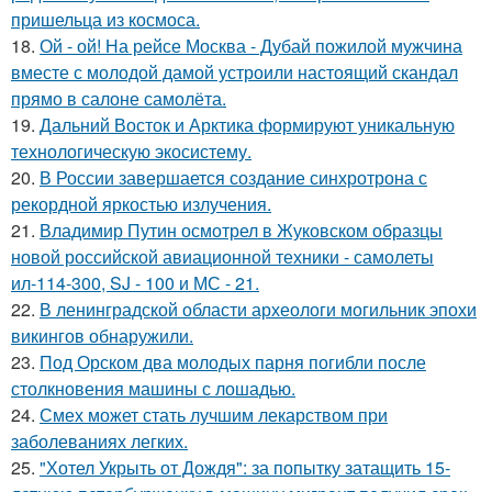
пришельца из космоса.
18.
Ой - ой! На рейсе Москва - Дубай пожилой мужчина
вместе с молодой дамой устроили настоящий скандал
прямо в салоне самолёта.
19.
Дальний Восток и Арктика формируют уникальную
технологическую экосистему.
20.
В России завершается создание синхротрона с
рекордной яркостью излучения.
21.
Владимир Путин осмотрел в Жуковском образцы
новой российской авиационной техники - самолеты
ил-114-300, SJ - 100 и МС - 21.
22.
В ленинградской области археологи могильник эпохи
викингов обнаружили.
23.
Под Орском два молодых парня погибли после
столкновения машины с лошадью.
24.
Смех может стать лучшим лекарством при
заболеваниях легких.
25.
"Хотел Укрыть от Дождя": за попытку затащить 15-