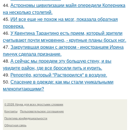
44.
Астрономы цивилизации майя опередили Коперника
на несколько столетий.
45.
ИИ все еще не похож на мозг, показала обратная
проверка.
46.
У Квентина Тарантино есть прием, который зрители
считывают почти мгновенно, - крупные планы босых ног.
47.
Закрутившая роман с актером - иностранцем Ирина
пинчук сделала признание.
48.
А сейчас мы проедем эту большую стену, и вы
увидите район, где все бросили пить и курить.
49.
Репортёр, который "Растворился" в воздухе.
50.
Спасение в одежде: как мы стали уникальными
млекопитающими?
© 2026 Наука для всех простыми словами
Контакты
Пользовательское соглашение
Политика конфидециальности
Обратная связь