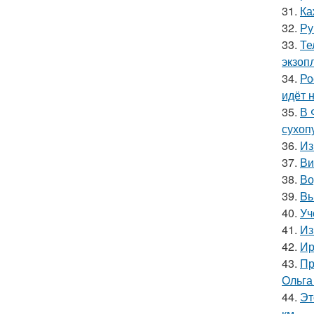
31.
Ка
32.
Ру
33.
Те
экзоп
34.
Ро
идёт 
35.
В 
сухоп
36.
Из
37.
Ви
38.
Во
39.
Bы
40.
Уч
41.
Из
42.
Ир
43.
Пр
Ольга
44.
Эт
км.