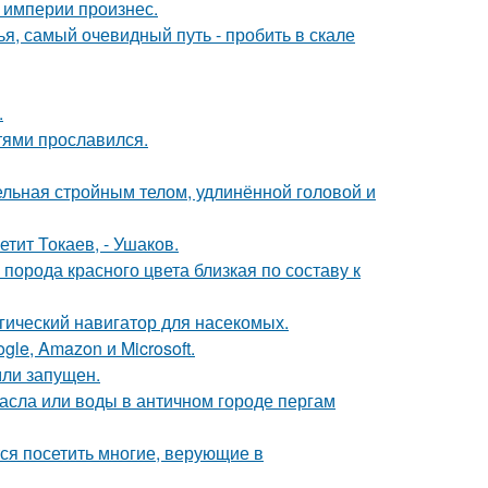
 империи произнес.
я, самый очевидный путь - пробить в скале
.
тями прославился.
ельная стройным телом, удлинённой головой и
етит Токаев, - Ушаков.
порода красного цвета близкая по составу к
гический навигатор для насекомых.
le, Amazon и Microsoft.
мли запущен.
асла или воды в античном городе пергам
ся посетить многие, верующие в