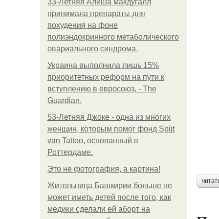
33-Летняя Алиша макдугалл
принимала препараты для
похудения на фоне
полиэндокринного метаболического
овариального синдрома.
Украина выполнила лишь 15%
приоритетных реформ на пути к
вступлению в евросоюз, - The
Guardian.
53-Летняя Джоке - одна из многих
женщин, которым помог фонд Spijt
van Tattoo, основанный в
Роттердаме.
Это не фотография, а картина!
читат
Жительница Башкирии больше не
может иметь детей после того, как
медики сделали ей аборт на