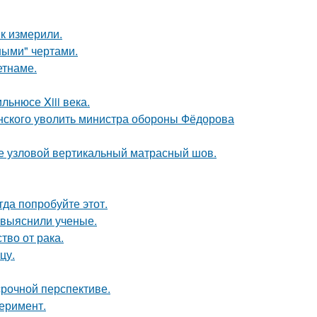
к измерили.
ными" чертами.
етнаме.
льнюсе Xiii века.
нского уволить министра обороны Фёдорова
же узловой вертикальный матрасный шов.
гда попробуйте этот.
 выяснили ученые.
во от рака.
цу.
срочной перспективе.
перимент.