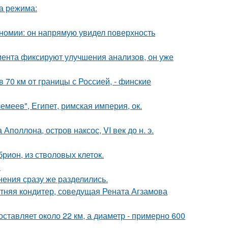
ва режима:
номии: он напрямую увидел поверхность
циента фиксируют улучшения анализов, он уже
в 70 км от границы с Россией, - финские
меев", Египет, римская империя, ок.
поллона, остров наксос, VI век до н. э.
рион, из стволовых клеток.
.
нения сразу же разделились.
етняя кондитер, соведущая Рената Агзамова
ставляет около 22 км, а диаметр - примерно 600