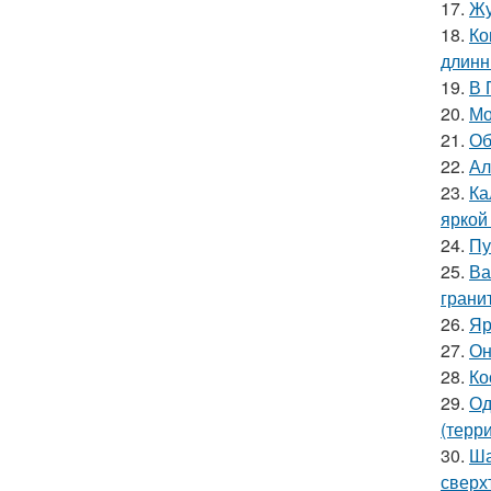
17.
Жу
18.
Ко
длинн
19.
В 
20.
Мо
21.
Об
22.
Ал
23.
Ка
яркой
24.
Пу
25.
Ва
гранит
26.
Яр
27.
Он
28.
Ко
29.
Од
(терр
30.
Ша
сверх