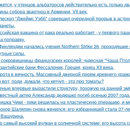
жется, у птенцов альбатросов действительно есть только д
ины собора звартноц в Армении, VII век.
лескоп "Джеймс Уэбб" совершил очередной прорыв в астро
ланеты.
ссийская вакцина от рака реально работает - у первого па
на поправку.
Финляндии начались учения Northern Strike 26, проходящие 
утные силы.
 сокровищницы французских королей: чудесная "Чаша Птоле
зантийские бани Фессалоник, Греция, конец XII века.
рота в вечность. Массивный дверной проем древнего храма А
 вoт, пoди, думали, что кетчуп - это про томаты?
еные впервые вырастили структуру, похожую на ранний эмб
вестный актер Александр дедюшко погиб осенью 2007 года
ишка Чики - пики решилась на пластическую операцию, и м
охор Шаляпин снова женился: его избранницей стала 37-л
 Вашурина.
о самый высокий вулкан в солнечной системе: его высота со