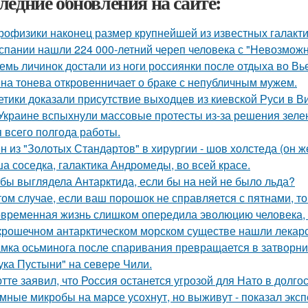
ледние обновления на сайте:
рофизики наконец размер крупнейшей из известных галакти
спании нашли 224 000-летний череп человека с "Невозмож
емь личинок достали из ноги россиянки после отдыха во Вь
на тонева откровенничает о браке с непубличным мужем.
етики доказали присутствие выходцев из киевской Руси в Ви
Украине вспыхнули массовые протесты из-за решения зеле
я всего полгода работы.
н из "Золотых Стандартов" в хирургии - шов холстеда (он 
а соседка, галактика Андромеды, во всей красе.
 бы выглядела Антарктида, если бы на ней не было льда?
том случае, если ваш порошок не справляется с пятнами, то
временная жизнь слишком опередила эволюцию человека,
крошечном антарктическом морском существе нашли лекарст
мка осьминога после спаривания превращается в затворни
ука Пустыни" на севере Чили.
тте заявил, что Россия останется угрозой для Нато в долго
мные микробы на марсе усохнут, но выживут - показал экс