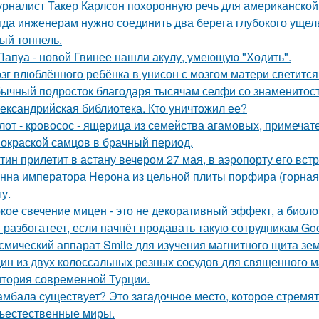
рналист Такер Карлсон похоронную речь для американской
гда инженерам нужно соединить два берега глубокого ущель
ый тоннель.
Папуа - новой Гвинее нашли акулу, умеющую "Ходить".
зг влюблённого ребёнка в унисон с мозгом матери светится
ычный подросток благодаря тысячам селфи со знаменитос
ександрийская библиотека. Кто уничтожил ее?
лот - кровосос - ящерица из семейства агамовых, примечат
 окраской самцов в брачный период.
тин прилетит в астану вечером 27 мая, в аэропорту его встр
нна императора Нерона из цельной плиты порфира (горная 
у.
кое свечение мицен - это не декоративный эффект, а биоло
 разбогатеет, если начнёт продавать такую сотрудникам Goog
смический аппарат Smile для изучения магнитного щита зе
ин из двух колоссальных резных сосудов для священного м
итория современной Турции.
мбала существует? Это загадочное место, которое стремят
ъестественные миры.