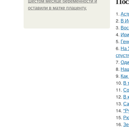
Пос
шестом месяце беременности и
оставили в матке плаценту.
1.
Аст
2.
В И
3.
Вос
4.
Ири
5.
Ген
6.
На 
спуст
7.
Оди
8.
Наш
9.
Как
10.
В 
11.
Со
12.
В 
13.
Са
14.
"Р
15.
Рю
16.
Зе