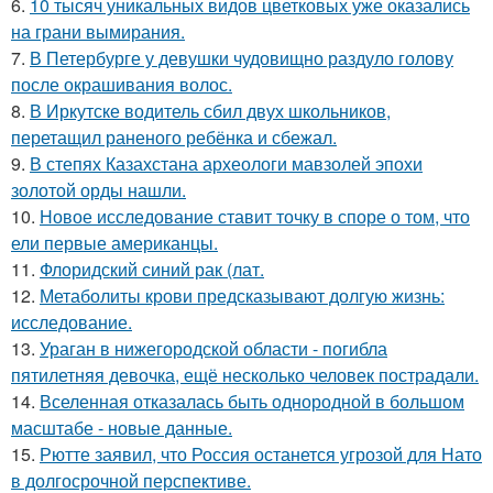
6.
10 тысяч уникальных видов цветковых уже оказались
на грани вымирания.
7.
В Петербурге у девушки чудовищно раздуло голову
после окрашивания волос.
8.
В Иркутске водитель сбил двух школьников,
перетащил раненого ребёнка и сбежал.
9.
В степях Казахстана археологи мавзолей эпохи
золотой орды нашли.
10.
Новое исследование ставит точку в споре о том, что
ели первые американцы.
11.
Флоридский синий рак (лат.
12.
Метаболиты крови предсказывают долгую жизнь:
исследование.
13.
Ураган в нижегородской области - погибла
пятилетняя девочка, ещё несколько человек пострадали.
14.
Вселенная отказалась быть однородной в большом
масштабе - новые данные.
15.
Рютте заявил, что Россия останется угрозой для Нато
в долгосрочной перспективе.