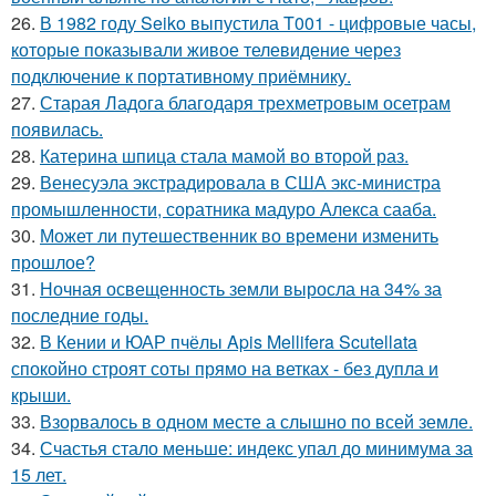
26.
В 1982 году Seiko выпустила T001 - цифровые часы,
которые показывали живое телевидение через
подключение к портативному приёмнику.
27.
Старая Ладога благодаря трехметровым осетрам
появилась.
28.
Катерина шпица стала мамой во второй раз.
29.
Венесуэла экстрадировала в США экс-министра
промышленности, соратника мадуро Алекса сааба.
30.
Может ли путешественник во времени изменить
прошлое?
31.
Ночная освещенность земли выросла на 34% за
последние годы.
32.
В Кении и ЮАР пчёлы Apis Mellifera Scutellata
спокойно строят соты прямо на ветках - без дупла и
крыши.
33.
Взорвалось в одном месте а слышно по всей земле.
34.
Счастья стало меньше: индекс упал до минимума за
15 лет.