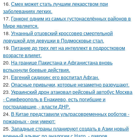
16.
Смех может стать лучшим лекарством при
заболеваниях легких.
17.
Гонконг одним из самых густонаселённых районов в
Мире является.
18.
Угнанный отцовский кроссовер смертельной
ловушкой для девушки в Подмосковье стал.
19.
Питание до трех лет на интеллект в подростковом
возрасте влияет.
20.
На границе Пакистана и Афганистана вновь
вспыхнули боевые действия.
21.
Евгений сидихин: его воспитал Афган.
22.
Опасные привычки, которые незаметно разрушают.
23.
Украинский дрон атаковал рейсовый автобус Москва
- Симферополь в Енакиево, есть погибшие и
пострадавшие, - власти ДНР.
24.
В Китае представили ультрасовременных роботов -
пожарных - они умеют:
25.
Западные страны планируют создать в Азии новый
военный альянс по аналогии с Нато, - лавров.