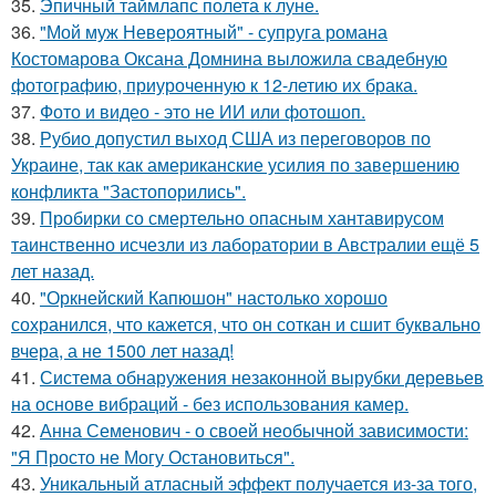
35.
Эпичный таймлапс полета к луне.
36.
"Мой муж Невероятный" - супруга романа
Костомарова Оксана Домнина выложила свадебную
фотографию, приуроченную к 12-летию их брака.
37.
Фото и видео - это не ИИ или фотошоп.
38.
Рубио допустил выход США из переговоров по
Украине, так как американские усилия по завершению
конфликта "Застопорились".
39.
Пробирки со смертельно опасным хантавирусом
таинственно исчезли из лаборатории в Австралии ещё 5
лет назад.
40.
"Оркнейский Капюшон" настолько хорошо
сохранился, что кажется, что он соткан и сшит буквально
вчера, а не 1500 лет назад!
41.
Система обнаружения незаконной вырубки деревьев
на основе вибраций - без использования камер.
42.
Анна Семенович - о своей необычной зависимости:
"Я Просто не Могу Остановиться".
43.
Уникальный атласный эффект получается из-за того,