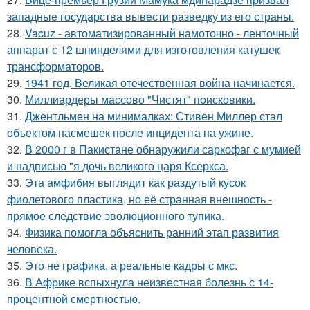
западные государства вывести разведку из его страны.
28.
Vacuz - автоматизированный намоточно - ленточный
аппарат с 12 шпинделями для изготовления катушек
трансформаторов.
29.
1941 год. Великая отечественная война начинается.
30.
Миллиардеры массово "Чистят" поисковики.
31.
Джентльмен на минималках: Стивен Миллер стал
объектом насмешек после инцидента на ужине.
32.
В 2000 г в Пакистане обнаружили саркофаг с мумией
и надписью "я дочь великого царя Ксеркса.
33.
Эта амфибия выглядит как раздутый кусок
фиолетового пластика, но её странная внешность -
прямое следствие эволюционного тупика.
34.
Физика помогла объяснить ранний этап развития
человека.
35.
Это не графика, а реальные кадры с мкс.
36.
В Африке вспыхнула неизвестная болезнь с 14-
процентной смертностью.