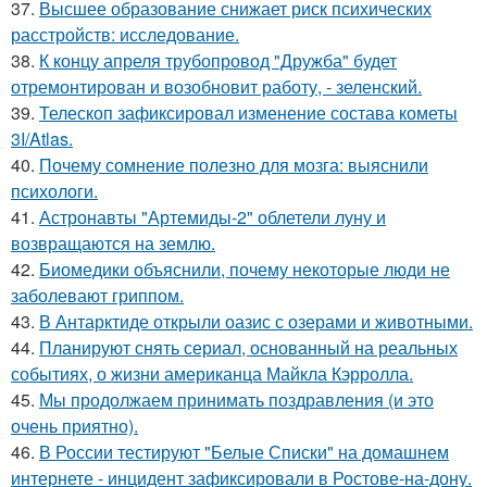
37.
Высшее образование снижает риск психических
расстройств: исследование.
38.
К концу апреля трубопровод "Дружба" будет
отремонтирован и возобновит работу, - зеленский.
39.
Телескоп зафиксировал изменение состава кометы
3I/Atlas.
40.
Почему сомнение полезно для мозга: выяснили
психологи.
41.
Астронавты "Артемиды-2" облетели луну и
возвращаются на землю.
42.
Биомедики объяснили, почему некоторые люди не
заболевают гриппом.
43.
В Антарктиде открыли оазис с озерами и животными.
44.
Планируют снять сериал, основанный на реальных
событиях, о жизни американца Майкла Кэрролла.
45.
Мы продолжаем принимать поздравления (и это
очень приятно).
46.
В России тестируют "Белые Списки" на домашнем
интернете - инцидент зафиксировали в Ростове-на-дону.