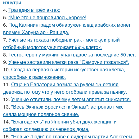
изнутри.
4.
Трагедия в трёх актах:
5.
"Мне это не понравилось, короче!
6.
Под Калининградом обнаружен клад арабских монет
времен Харуна ар - Рашида.
7.
Учёные из техаса победили рак - молекулярный
отбойный молоток уничтожает 99% клеток.
8.
Тестостерон у мужчин упал вдвое за последние 50 лет.
9.
Ученые заставили клетки рака "Самоуничтожаться".
10.
Создана первая в истории искусственная клетка,
способная к размножению.
11.
Отца из Евпатории возила за рулём 15-летняя
девочка, потому что у него отобрали права за пьянку.
12.
Ученые ответили, почему летом аппетит снижается.
13.
"Весь Экипаж Бросился к Окнам": астронавт мкс
сняла мощное полярное сияние.
14.
"Благодетель" из Японии убил двух женщин и
собирал коллекцию из черепов дома.
15.
"Новые Люди" во главе с лидером партии Алексеем