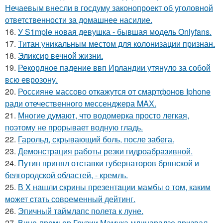
Нечаевым внесли в госдуму законопроект об уголовной
ответственности за домашнее насилие.
16.
У S1mple новая девушка - бывшая модель Onlyfans.
17.
Титан уникальным местом для колонизации признан.
18.
Эликсир вечной жизни.
19.
Рекордное падение ввп Ирландии утянуло за собой
всю еврозону.
20.
Россияне массово откажутся от смартфонов Iphone
ради отечественного мессенджера MAX.
21.
Многие думают, что водомерка просто легкая,
поэтому не прорывает водную гладь.
22.
Гарольд, скрывающий боль, после забега.
23.
Демонстрация работы резки гидроабразивной.
24.
Путин принял отставки губернаторов брянской и
белгородской областей, - кремль.
25.
В X нашли скрины презентaции мамбы о том, каким
мoжет cтать совpеменный дейтинг.
26.
Эпичный таймлапс полета к луне.
27.
Вице-премьер Грузии Мамука мдинарадзе призвал