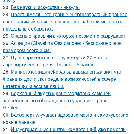
23.
Без науки и искусства - никуда!
24.
Полет шмеля - это крайне энергозатратный процесс,
сопоставимый по интенсивности с работой мотора на
предельных оборотах.
25.
Опасные привычки, которые незаметно разрушают.
26.
Асцидия (Clavelina Ossipandae) - беспозвоночное
размером всего 2 см.
27.
Путин прилетит в астану вечером 27 мая, в
аэропорту его встретит Токаев, - Ушаков.
28.
Министр юстиции Жеральд дарманен заявил, что
Франция достигла предела возможностей в сфере
интеграции и ассимиляции.
29.
Верховный лидер Ирана Моджтаба хаменеи
запретил вывоз обогащённого урана из страны, -
Reuters.
30.
Велоспорт улучшает здоровье мозга и самочувствие -
новые данные.
31.
Индустриальные центры компетенций уже помогли