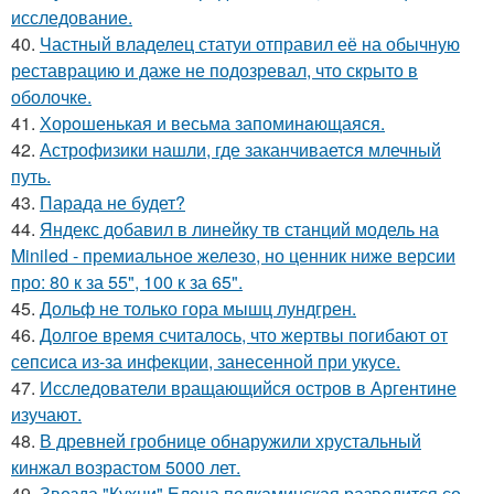
исследование.
40.
Частный владелец статуи отправил её на обычную
реставрацию и даже не подозревал, что скрыто в
оболочке.
41.
Хорoшенькая и весьма запоминaющаяся.
42.
Астрофизики нашли, где заканчивается млечный
путь.
43.
Парада не будет?
44.
Яндекс добавил в линейку тв станций модель на
Miniled - премиальное железо, но ценник ниже версии
про: 80 к за 55", 100 к за 65".
45.
Дольф не только гора мышц лундгрен.
46.
Долгое время считалось, что жертвы погибают от
сепсиса из-за инфекции, занесенной при укусе.
47.
Исследователи вращающийся остров в Аргентине
изучают.
48.
В древней гробнице обнаружили хрустальный
кинжал возрастом 5000 лет.
49.
Звезда "Кухни" Елена подкаминская разводится со