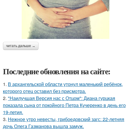
читать дальше →
Последние обновления на сайте:
1.
В архангельской области утонул маленький ребёнок,
которого отец оставил без присмотра.
2.
"Наилучшая Версия нас с Отцом": Диана гурцкая
показала сына от покойного Петра Кучеренко в день его
19-летия.
3.
Нежное утро невесты, грибоедовский загс: 22-летняя
дочь Олега Газманова вышла замуж.