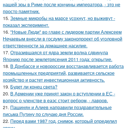
нашей эры в Риме после кончины императора, - это не
просто памятник.
15.
Земные микробы на марсе усохнут, но выживут -
показал эксперимент.
16.
"Новые Люди" во главе с лидером партии Алексеем
Нечаевым внесли в госдуму законопроект об уголовной
ответственности за домашнее насилие.
17.
Отразившаяся от ядра земли волна сдвинула
Японию после землетрясения 2011 года: открытие.
18.
В Донбассе и новороссии восстанавливается работа
промышленных предприятий, развивается сельское
хозяйство и растет инвестиционная активность.
19.
Будет ли конец света?
20.
В Армении уже принят закон о вступлении в ЕС -
вопрос о членстве в еаэс стоит ребром, - лавров.
21.
Пашинян и Алиев направили поздравительные
письма Путину по случаю дня России.
22.
Перед вами 1987 год, снимок, который определил
эпоху.