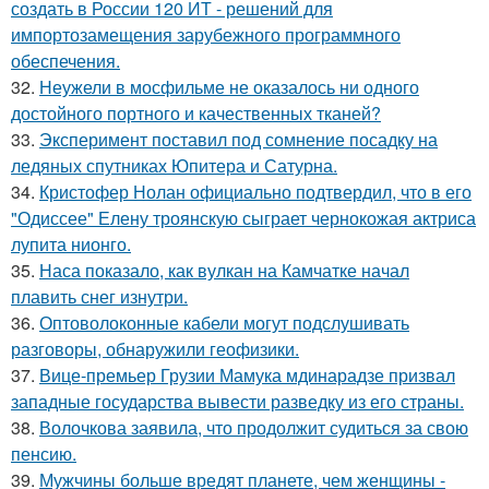
создать в России 120 ИТ - решений для
импортозамещения зарубежного программного
обеспечения.
32.
Неужели в мосфильме не оказалось ни одного
достойного портного и качественных тканей?
33.
Эксперимент поставил под сомнение посадку на
ледяных спутниках Юпитера и Сатурна.
34.
Кристофер Нолан официально подтвердил, что в его
"Одиссее" Елену троянскую сыграет чернокожая актриса
лупита нионго.
35.
Наса показало, как вулкан на Камчатке начал
плавить снег изнутри.
36.
Оптоволоконные кабели могут подслушивать
разговоры, обнаружили геофизики.
37.
Вице-премьер Грузии Мамука мдинарадзе призвал
западные государства вывести разведку из его страны.
38.
Волочкова заявила, что продолжит судиться за свою
пенсию.
39.
Мужчины больше вредят планете, чем женщины -