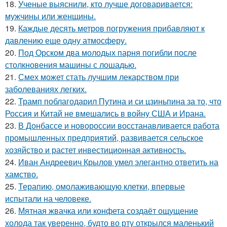
18.
Ученые выяснили, кто лучше договаривается:
мужчины или женщины.
19.
Каждые десять метров погружения прибавляют к
давлению еще одну атмосферу.
20.
Под Орском два молодых парня погибли после
столкновения машины с лошадью.
21.
Смех может стать лучшим лекарством при
заболеваниях легких.
22.
Трамп поблагодарил Путина и си цзиньпина за то, что
Россия и Китай не вмешались в войну США и Ирана.
23.
В Донбассе и новороссии восстанавливается работа
промышленных предприятий, развивается сельское
хозяйство и растет инвестиционная активность.
24.
Иван Андреевич Крылов умел элегантно ответить на
хамство.
25.
Терапию, омолаживающую клетки, впервые
испытали на человеке.
26.
Мятная жвачка или конфета создаёт ощущение
холода так уверенно, будто во рту открылся маленький