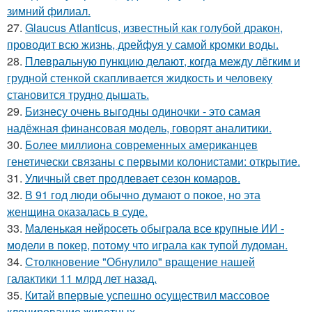
зимний филиал.
27.
Glaucus Atlanticus, известный как голубой дракон,
проводит всю жизнь, дрейфуя у самой кромки воды.
28.
Плевральную пункцию делают, когда между лёгким и
грудной стенкой скапливается жидкость и человеку
становится трудно дышать.
29.
Бизнесу очень выгодны одиночки - это самая
надёжная финансовая модель, говорят аналитики.
30.
Более миллиона современных американцев
генетически связаны с первыми колонистами: открытие.
31.
Уличный свет продлевает сезон комаров.
32.
В 91 год люди обычно думают о покое, но эта
женщина оказалась в суде.
33.
Маленькая нейросеть обыграла все крупные ИИ -
модели в покер, потому что играла как тупой лудоман.
34.
Столкновение "Обнулило" вращение нашей
галактики 11 млрд лет назад.
35.
Китай впервые успешно осуществил массовое
клонирование животных.