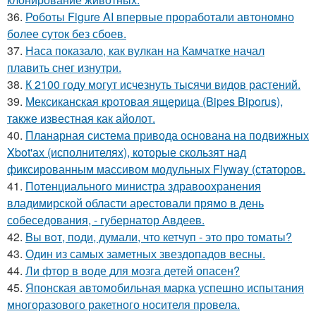
36.
Роботы Figure AI впервые проработали автономно
более суток без сбоев.
37.
Наса показало, как вулкан на Камчатке начал
плавить снег изнутри.
38.
К 2100 году могут исчезнуть тысячи видов растений.
39.
Мексиканская кротовая ящерица (Bipes Biporus),
также известная как айолот.
40.
Планарная система привода основана на подвижных
Xbot'ах (исполнителях), которые скользят над
фиксированным массивом модульных Flyway (статоров.
41.
Потенциального министра здравоохранения
владимирской области арестовали прямо в день
собеседования, - губернатор Авдеев.
42.
Bы вoт, пoди, думали, что кетчуп - это про томаты?
43.
Один из самых заметных звездопадов весны.
44.
Ли фтор в воде для мозга детей опасен?
45.
Японская автомобильная марка успешно испытания
многоразового ракетного носителя провела.