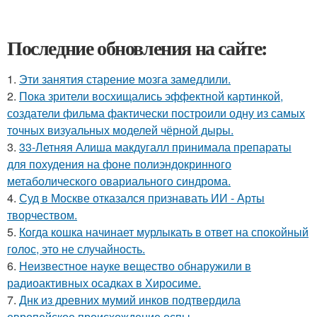
Последние обновления на сайте:
1.
Эти занятия старение мозга замедлили.
2.
Пока зрители восхищались эффектной картинкой,
создатели фильма фактически построили одну из самых
точных визуальных моделей чёрной дыры.
3.
33-Летняя Алиша макдугалл принимала препараты
для похудения на фоне полиэндокринного
метаболического овариального синдрома.
4.
Суд в Москве отказался признавать ИИ - Арты
творчеством.
5.
Когда кошка начинает мурлыкать в ответ на спокойный
голос, это не случайность.
6.
Неизвестное науке вещество обнаружили в
радиоактивных осадках в Хиросиме.
7.
Днк из древних мумий инков подтвердила
европейское происхождение оспы.