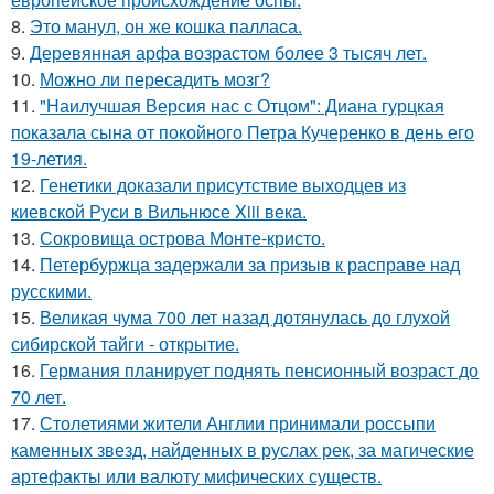
8.
Это манул, он же кошка палласа.
9.
Деревянная арфа возрастом более 3 тысяч лет.
10.
Можно ли пересадить мозг?
11.
"Наилучшая Версия нас с Отцом": Диана гурцкая
показала сына от покойного Петра Кучеренко в день его
19-летия.
12.
Генетики доказали присутствие выходцев из
киевской Руси в Вильнюсе Xiii века.
13.
Сокровища острова Монте-кристо.
14.
Петербуржца задержали за призыв к расправе над
русскими.
15.
Великая чума 700 лет назад дотянулась до глухой
сибирской тайги - открытие.
16.
Германия планирует поднять пенсионный возраст до
70 лет.
17.
Столетиями жители Англии принимали россыпи
каменных звезд, найденных в руслах рек, за магические
артефакты или валюту мифических существ.