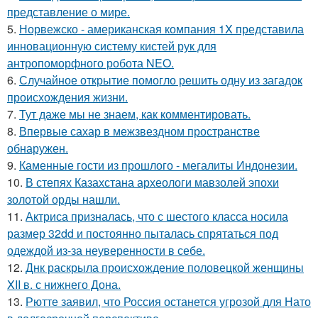
представление о мире.
5.
Норвежско - американская компания 1X представила
инновационную систему кистей рук для
антропоморфного робота NEO.
6.
Случайное открытие помогло решить одну из загадок
происхождения жизни.
7.
Тут даже мы не знаем, как комментировать.
8.
Впервые сахар в межзвездном пространстве
обнаружен.
9.
Каменные гости из прошлого - мегалиты Индонезии.
10.
В степях Казахстана археологи мавзолей эпохи
золотой орды нашли.
11.
Актриса призналась, что с шестого класса носила
размер 32dd и постоянно пыталась спрятаться под
одеждой из-за неуверенности в себе.
12.
Днк раскрыла происхождение половецкой женщины
XII в. с нижнего Дона.
13.
Рютте заявил, что Россия останется угрозой для Нато