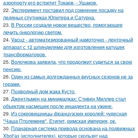
аэропорту его встретит Токаев, - Ушаков.
22.
Эксперимент поставил под сомнение посадку на
ледяных спутниках Юпитера и Сатурна.
23.
В России создали новое вещество, помогающее
лечить онкологию светом.
24.
Vacuz - автоматизированный намоточно - ленточный
аппарат с 12 шпинделями для изготовления катушек
трансформаторов.
25.
Волочкова заявила, что продолжит судиться за свою
пенсию.
26.
Один из самых долгожданных вкусных сезонов не за
горами.
27.
Подводный дом жака Кусто.
28.
Джентльмен на минималках: Стивен Миллер стал
объектом насмешек после инцидента на ужине.
29.
Из сокровищницы французских королей: чудесная
"Чаша Птолемеев", Египет, римская империя, ок.
30.
Планарная система привода основана на подвижных
Xbot'ах (исполнителях), которые скользят над