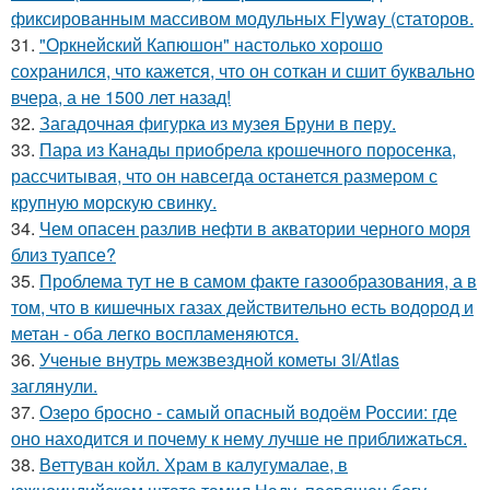
фиксированным массивом модульных Flyway (статоров.
31.
"Оркнейский Капюшон" настолько хорошо
сохранился, что кажется, что он соткан и сшит буквально
вчера, а не 1500 лет назад!
32.
Загадочная фигурка из музея Бруни в перу.
33.
Пара из Канады приобрела крошечного поросенка,
рассчитывая, что он навсегда останется размером с
крупную морскую свинку.
34.
Чем опасен разлив нефти в акватории черного моря
близ туапсе?
35.
Проблема тут не в самом факте газообразования, а в
том, что в кишечных газах действительно есть водород и
метан - оба легко воспламеняются.
36.
Ученые внутрь межзвездной кометы 3I/Atlas
заглянули.
37.
Озеро бросно - самый опасный водоём России: где
оно находится и почему к нему лучше не приближаться.
38.
Веттуван койл. Храм в калугумалае, в