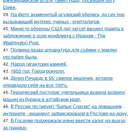
южноиндийском штате тамил Наду, посвящен богу
Шиве.
39.
На фото знаменитый асуанский обелиск, до сих пор
вызывающий интерес ученых - египтологов.
40.
Министр обороны США пит хегсет вводил трампа в
заблуждение о ходе конфликта с Ираном - The
Washington Post.
41.
Полвека назад аппаратура для съёмки у землян
послабее была.
42.
Народ гигантских камней.
43.
1852 год. Город рокуолл.
44.
Дениз Ричардс в 55: смелое решение, которое
оправдало себя на все 100%.
45.
Героический поступок: учительница вывела колонну
машин из бурана в алтайском крае.
46.
В России тестируют "Белые Списки" на домашнем
интернете - инцидент зафиксировали в Ростове-на-дону.
47.
В Госдуме поддержали идею ввести налог на выезд
за границу.