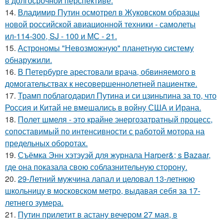
в долгосрочной перспективе.
14.
Владимир Путин осмотрел в Жуковском образцы
новой российской авиационной техники - самолеты
ил-114-300, SJ - 100 и МС - 21.
15.
Астрономы "Невозможную" планетную систему
обнаружили.
16.
В Петербурге арестовали врача, обвиняемого в
домогательствах к несовершеннолетней пациентке.
17.
Трамп поблагодарил Путина и си цзиньпина за то, что
Россия и Китай не вмешались в войну США и Ирана.
18.
Полет шмеля - это крайне энергозатратный процесс,
сопоставимый по интенсивности с работой мотора на
предельных оборотах.
19.
Съёмка Энн хэтэуэй для журнала Harper&; s Bazaar,
где она показала свою соблазнительную сторону.
20.
29-Летний мужчина лапал и целовал 13-летнюю
школьницу в московском метро, выдавая себя за 17-
летнего зумера.
21.
Путин прилетит в астану вечером 27 мая, в