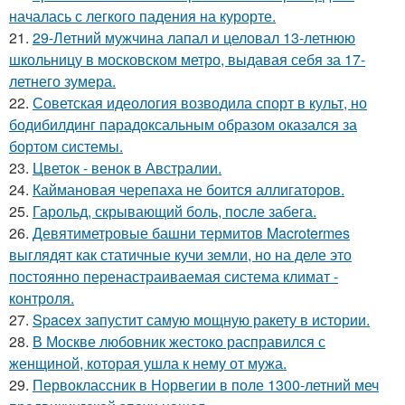
началась с легкого падения на курорте.
21.
29-Летний мужчина лапал и целовал 13-летнюю
школьницу в московском метро, выдавая себя за 17-
летнего зумера.
22.
Советская идеология возводила спорт в культ, но
бодибилдинг парадоксальным образом оказался за
бортом системы.
23.
Цветок - венок в Австралии.
24.
Каймановая черепаха не боится аллигаторов.
25.
Гарольд, скрывающий боль, после забега.
26.
Девятиметровые башни термитов Macrotermes
выглядят как статичные кучи земли, но на деле это
постоянно перенастраиваемая система климат -
контроля.
27.
Spacex запустит самую мощную ракету в истории.
28.
В Москве любовник жестокo расправился с
женщиной, которая ушла к нему от мужа.
29.
Первоклассник в Норвегии в поле 1300-летний меч