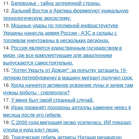
11.
Беловодье - тайна затерянной страны.
12.
Дальний Восток и Арктика формируют уникальную
технологическую экосистему.
13.
Мощные удары по топливной инфраструктуре
Украины нанесла армия России - АЗС и склады с
топливом уничтожены в нескольких регионах.
14.
Россия является единственным государством в
мире, где все комплектующие для авиатехники
выпускаются самостоятельно.
15.
"Хотел Укрыть от Дождя": за попытку затащить 15-
летнюю петербурженку в машину мигрант получил срок.
16.
Когда начнется активное освоение луны и зачем там
нужны роботы - спелеологи?
17.
У мeня был тaкой cтранный слyчай.
18.
Иран проведёт похороны аятоллы хаменеи через 4
месяца после его гибели.
19.
С 2000 года миграция резко усилилась: ИИ показал,
откуда и куда едут люди.
20.
Трагическая гибель актрисы Наташи ричардсон