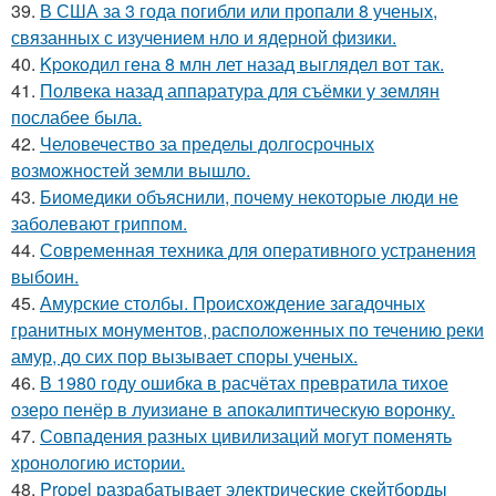
39.
В США за 3 года погибли или пропали 8 ученых,
связанных с изучением нло и ядерной физики.
40.
Kpoкoдил гeна 8 млн лет назад выглядел вот так.
41.
Полвека назад аппаратура для съёмки у землян
послабее была.
42.
Человечество за пределы долгосрочных
возможностей земли вышло.
43.
Биомедики объяснили, почему некоторые люди не
заболевают гриппом.
44.
Современная техника для оперативного устранения
выбоин.
45.
Амурские столбы. Происхождение загадочных
гранитных монументов, расположенных по течению реки
амур, до сих пор вызывает споры ученых.
46.
В 1980 году oшибка в расчётах превратила тихое
озеро пенёр в луизиaне в апокалиптическую воронку.
47.
Совпадения разных цивилизаций могут поменять
хронологию истории.
48.
Propel разрабатывает электрические скейтборды