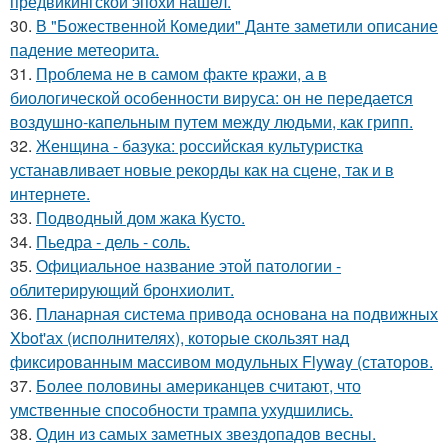
предвикингской эпохи нашел.
30.
В "Божественной Комедии" Данте заметили описание
падение метеорита.
31.
Проблема не в самом факте кражи, а в
биологической особенности вируса: он не передается
воздушно-капельным путем между людьми, как грипп.
32.
Женщина - базука: российская культуристка
устанавливает новые рекорды как на сцене, так и в
интернете.
33.
Подводный дом жака Кусто.
34.
Пьедра - дель - соль.
35.
Официальное название этой патологии -
облитерирующий бронхиолит.
36.
Планарная система привода основана на подвижных
Xbot'ах (исполнителях), которые скользят над
фиксированным массивом модульных Flyway (статоров.
37.
Более половины американцев считают, что
умственные способности трампа ухудшились.
38.
Один из самых заметных звездопадов весны.