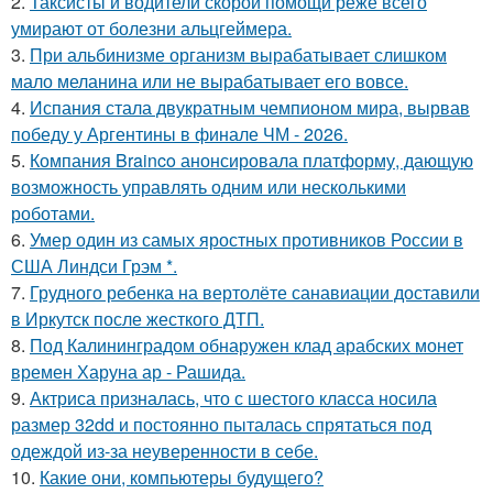
2.
Таксисты и водители скорой помощи реже всего
умирают от болезни альцгеймера.
3.
При альбинизме организм вырабатывает слишком
мало меланина или не вырабатывает его вовсе.
4.
Испания стала двукратным чемпионом мира, вырвав
победу у Аргентины в финале ЧМ - 2026.
5.
Компания Brainco анонсировала платформу, дающую
возможность управлять одним или несколькими
роботами.
6.
Умер один из самых яростных противников России в
США Линдси Грэм *.
7.
Грудного ребенка на вертолёте санавиации доставили
в Иркутск после жесткого ДТП.
8.
Под Калининградом обнаружен клад арабских монет
времен Харуна ар - Рашида.
9.
Актриса призналась, что с шестого класса носила
размер 32dd и постоянно пыталась спрятаться под
одеждой из-за неуверенности в себе.
10.
Какие они, компьютеры будущего?