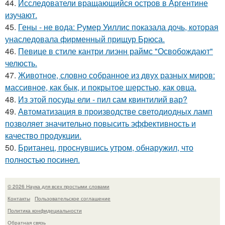
44.
Исследователи вращающийся остров в Аргентине
изучают.
45.
Гены - не вода: Румер Уиллис показала дочь, которая
унаследовала фирменный прищур Брюса.
46.
Певице в стиле кантри лиэнн раймс "Освобождают"
челюсть.
47.
Животное, словно собранное из двух разных миров:
массивное, как бык, и покрытое шерстью, как овца.
48.
Из этой посуды ели - пил сам квинтилий вар?
49.
Автоматизация в производстве светодиодных ламп
позволяет значительно повысить эффективность и
качество продукции.
50.
Британец, проснувшись утром, обнаружил, что
полностью посинел.
© 2026 Наука для всех простыми словами
Контакты
Пользовательское соглашение
Политика конфидециальности
Обратная связь