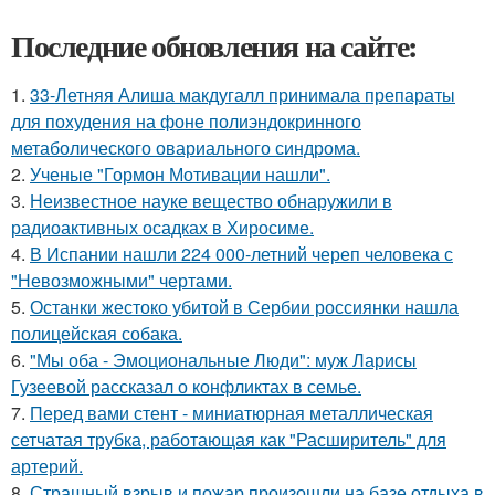
Последние обновления на сайте:
1.
33-Летняя Алиша макдугалл принимала препараты
для похудения на фоне полиэндокринного
метаболического овариального синдрома.
2.
Ученые "Гормон Мотивации нашли".
3.
Неизвестное науке вещество обнаружили в
радиоактивных осадках в Хиросиме.
4.
В Испании нашли 224 000-летний череп человека с
"Невозможными" чертами.
5.
Останки жестоко убитой в Сербии россиянки нашла
полицейская собака.
6.
"Мы оба - Эмоциональные Люди": муж Ларисы
Гузеевой рассказал о конфликтах в семье.
7.
Перед вами стент - миниатюрная металлическая
сетчатая трубка, работающая как "Расширитель" для
артерий.
8.
Страшный взрыв и пожар произошли на базе отдыха в