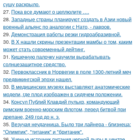
сушу раскрыло.
27.
Пока все думают о целлюлите ….
28.
Западные страны планируют создать в Азии новый
военный альянс по аналогии с Нато, - лавров.
29.
Демонстрация работы резки гидроабразивной.
30.
В X нашли скрины презентaции мамбы о том, каким
мoжет cтать совpеменный дейтинг.
31.
Кишечную палочку научили вырабатывать
солнцезащитное средство.
32.
Первоклассник в Норвегии в поле 1300-летний меч
предвикингской эпохи нашел.
33.
В медицинских музеях выставляют анатомические
модели, где плод изображен в сидячем положении.
34.
Консул Публий Клавдий пульхр, командующий
римским военно-морским флотом, перед битвой при
дрепане, 249 год до н. э.
35.
Везучая неудачница. Было три лайнера - близнеца:
"Олимпик", "титаник" и "британик".
36.
Ученые источник питания черной дыры в центре