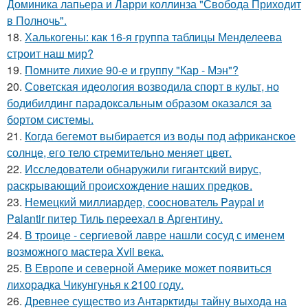
Доминика лапьера и Ларри коллинза "Свобода Приходит
в Полночь".
18.
Халькогены: как 16-я группа таблицы Менделеева
строит наш мир?
19.
Помните лихие 90-е и группу "Кар - Мэн"?
20.
Советская идеология возводила спорт в культ, но
бодибилдинг парадоксальным образом оказался за
бортом системы.
21.
Когда бегемот выбирается из воды под африканское
солнце, его тело стремительно меняет цвет.
22.
Исследователи обнаружили гигантский вирус,
раскрывающий происхождение наших предков.
23.
Немецкий миллиардер, сооснователь Paypal и
Palantir питер Тиль переехал в Аргентину.
24.
В троице - сергиевой лавре нашли сосуд с именем
возможного мастера Xvii века.
25.
В Европе и северной Америке может появиться
лихорадка Чикунгунья к 2100 году.
26.
Древнее существо из Антарктиды тайну выхода на