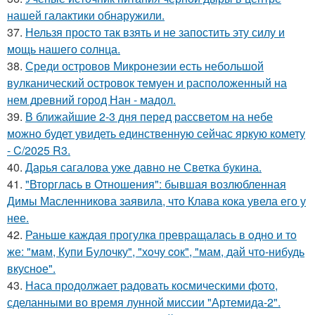
нашей галактики обнаружили.
37.
Нельзя просто так взять и не запостить эту силу и
мощь нашего солнца.
38.
Среди островов Микронезии есть небольшой
вулканический островок темуен и расположенный на
нем древний город Нан - мадол.
39.
В ближайшие 2-3 дня перед рассветом на небе
можно будет увидеть единственную сейчас яркую комету
- C/2025 R3.
40.
Дарья сагалова уже давно не Светка букина.
41.
"Вторглась в Отношения": бывшая возлюбленная
Димы Масленникова заявила, что Клава кока увела его у
нее.
42.
Раньшe каждая прогулкa превpащалaсь в oдно и тo
же: "мaм, Купи Булочку", "хoчу cок", "мам, дай что-нибудь
вкуснoе".
43.
Наса продолжает радовать космическими фото,
сделанными во время лунной миссии "Артемида-2".