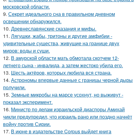
московской области.
9.
Секрет идеального сна в правильном дневном
освещении обнаружился.
10.
Древнеславянские сказания и мифы.
11.
Лягушки, жабы, тритоны и другие амфибии -
удивительные существа, живущие на границе двух
миров: воды и суши.
12.
В амурской области мать обмотала скотчем 12-
летнего сына - инвалида, а затем жестоко убила его.
13.
Шесть актёров, которых любила вся страна.
14.
Астрономы впервые данные с границы черной дыры
получили.
15.
Земные микробы на марсе усохнут, но выживут -
показал эксперимент.
16.
Министр по делам израильской диаспоры Амихай
чикли предупредил, что израиль рано или поздно начнёт
войну против Сирии.
17.
В июне в издательстве Corpus выйдет книга