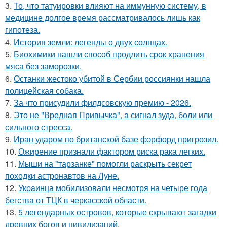
3.
То, что татуировки влияют на иммунную систему, в
медицине долгое время рассматривалось лишь как
гипотеза.
4.
История земли: легенды о двух солнцах.
5.
Биохимики нашли способ продлить срок хранения
мяса без заморозки.
6.
Останки жестоко убитой в Сербии россиянки нашла
полицейская собака.
7.
За что присудили филдсовскую премию - 2026.
8.
Это не "Вредная Привычка", а сигнал зуда, боли или
сильного стресса.
9.
Иран ударом по британской базе фэрфорд пригрозил.
10.
Ожирение признали фактором риска рака легких.
11.
Мыши на "тарзанке" помогли раскрыть секрет
походки астронавтов на Луне.
12.
Укpaинца мобилизовали несмотря на четыре года
бегства от ТЦК в черкасской области.
13.
5 легендарных островов, которые скрывают загадки
древних богов и цивилизаций.