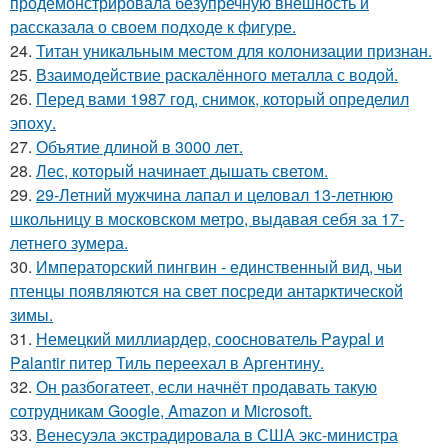
продемонстрировала безупречную внешность и
рассказала о своем подходе к фигуре.
24.
Титан уникальным местом для колонизации признан.
25.
Взаимодействие раскалённого металла с водой.
26.
Перед вами 1987 год, снимок, который определил
эпоху.
27.
Объятие длиной в 3000 лет.
28.
Лес, который начинает дышать светом.
29.
29-Летний мужчина лапал и целовал 13-летнюю
школьницу в московском метро, выдавая себя за 17-
летнего зумера.
30.
Императорский пингвин - единственный вид, чьи
птенцы появляются на свет посреди антарктической
зимы.
31.
Немецкий миллиардер, сооснователь Paypal и
Palantir питер Тиль переехал в Аргентину.
32.
Он разбогатеет, если начнёт продавать такую
сотрудникам Google, Amazon и Microsoft.
33.
Венесуэла экстрадировала в США экс-министра