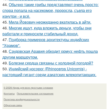
44.
Обычно такие грибы представляют очень просто:
спора попала на насекомое, проросла, съела его
изнутри - и всё.
45.
Мила Йовович неожиданно вкатилась в айти.
46.
Многие ищут, куда вложить деньги, чтобы они
работали и приносили стабильный доход.
47.
Подборка примеров архитектуры индийских
"Храмов".
48.
Саудовская Аравия обходит ормуз: нефть пошла
другим маршрутом.
49.
Болезни сердца связаны с холодной погодой?
50.
Индийский носорог (Rhinoceros Unicornis) -
настоящий гигант среди азиатских млекопитающих.
© 2026 Наука для всех простыми словами
Контакты
Пользовательское соглашение
Политика конфидециальности
Обратная связь