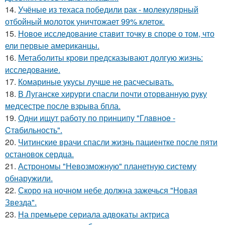
14.
Учёные из техаса победили рак - молекулярный
отбойный молоток уничтожает 99% клеток.
15.
Новое исследование ставит точку в споре о том, что
ели первые американцы.
16.
Метаболиты крови предсказывают долгую жизнь:
исследование.
17.
Комариные укусы лучше не расчесывать.
18.
В Луганске хирурги спасли почти оторванную руку
медсестре после взрыва бпла.
19.
Одни ищут работу по принципу "Глaвноe -
Cтaбильность".
20.
Читинские врачи спасли жизнь пациентке после пяти
остановок сердца.
21.
Астрономы "Невозможную" планетную систему
обнаружили.
22.
Скоро на ночном небе должна зажечься "Новая
Звезда".
23.
На премьере сериала адвокаты актриса