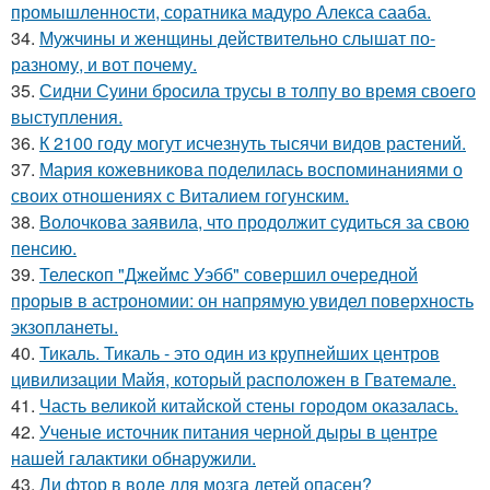
промышленности, соратника мадуро Алекса сааба.
34.
Мужчины и женщины действительно слышат по-
разному, и вот почему.
35.
Сидни Суини бросила трусы в толпу во время своего
выступления.
36.
К 2100 году могут исчезнуть тысячи видов растений.
37.
Мария кожевникова поделилась воспоминаниями о
своих отношениях с Виталием гогунским.
38.
Волочкова заявила, что продолжит судиться за свою
пенсию.
39.
Телескоп "Джеймс Уэбб" совершил очередной
прорыв в астрономии: он напрямую увидел поверхность
экзопланеты.
40.
Тикаль. Тикаль - это один из крупнейших центров
цивилизации Майя, который расположен в Гватемале.
41.
Часть великой китайской стены городом оказалась.
42.
Ученые источник питания черной дыры в центре
нашей галактики обнаружили.
43.
Ли фтор в воде для мозга детей опасен?