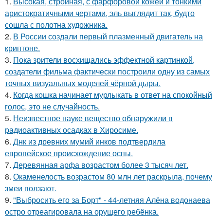
1.
Высокая, стройная, с фарфоровой кожей и тонкими
аристократичными чертами, эль выглядит так, будто
сошла с полотна художника.
2.
В России создали первый плазменный двигатель на
криптоне.
3.
Пока зрители восхищались эффектной картинкой,
создатели фильма фактически построили одну из самых
точных визуальных моделей чёрной дыры.
4.
Когда кошка начинает мурлыкать в ответ на спокойный
голос, это не случайность.
5.
Неизвестное науке вещество обнаружили в
радиоактивных осадках в Хиросиме.
6.
Днк из древних мумий инков подтвердила
европейское происхождение оспы.
7.
Деревянная арфа возрастом более 3 тысяч лет.
8.
Окаменелость возрастом 80 млн лет раскрыла, почему
змеи ползают.
9.
"Выбросить его за Борт" - 44-летняя Алёна водонаева
остро отреагировала на орущего ребёнка.