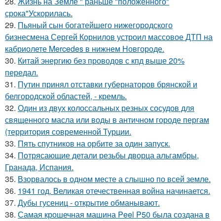
28.
Жизнь на Земле " раньше "положенного"
срока"Ускорилась.
29.
Пьяный сын богатейшего нижегородского
бизнесмена Сергей Корнилов устроил массовое ДТП на
кабриолете Mercedes в нижнем Новгороде.
30.
Китай энергию без проводов с кпд выше 20%
передал.
31.
Путин принял отставки губернаторов брянской и
белгородской областей, - кремль.
32.
Один из двух колоссальных резных сосудов для
священного масла или воды в античном городе пергам
(территория современной Турции.
33.
Пять спутников на орбите за один запуск.
34.
Потрясающие детали резьбы дворца альгамбры,
Гранада, Испания.
35.
Взорвалось в одном месте а слышно по всей земле.
36.
1941 год. Великая отечественная война начинается.
37.
Дубы гусениц - открытие обманывают.
38.
Самая крошечная машина Peel P50 была создана в