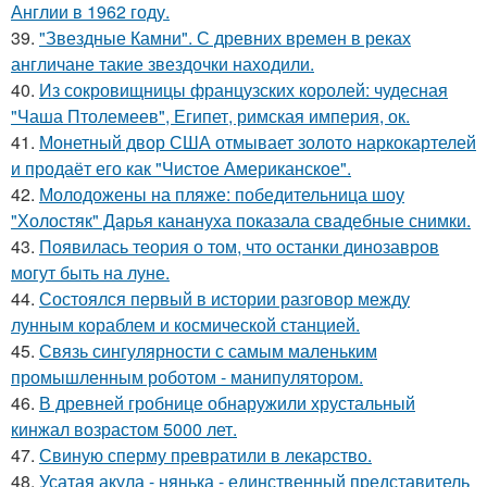
Англии в 1962 году.
39.
"Звездные Камни". С древних времен в реках
англичане такие звездочки находили.
40.
Из сокровищницы французских королей: чудесная
"Чаша Птолемеев", Египет, римская империя, ок.
41.
Монетный двор США отмывает золото наркокартелей
и продаёт его как "Чистое Американское".
42.
Молодожены на пляже: победительница шоу
"Холостяк" Дарья канануха показала свадебные снимки.
43.
Появилась теория о том, что останки динозавров
могут быть на луне.
44.
Состоялся первый в истории разговор между
лунным кораблем и космической станцией.
45.
Связь сингулярности с самым маленьким
промышленным роботом - манипулятором.
46.
В древней гробнице обнаружили хрустальный
кинжал возрастом 5000 лет.
47.
Свиную сперму превратили в лекарство.
48.
Усатая акула - нянька - единственный представитель