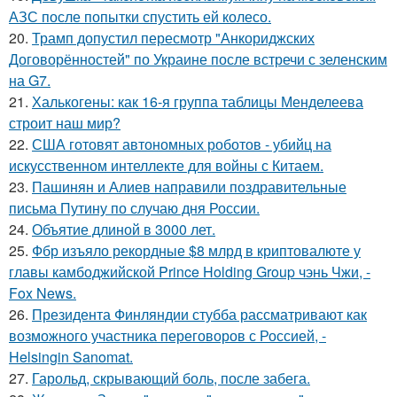
АЗС после попытки спустить ей колесо.
20.
Трамп допустил пересмотр "Анкориджских
Договорённостей" по Украине после встречи с зеленским
на G7.
21.
Халькогены: как 16-я группа таблицы Менделеева
строит наш мир?
22.
США готовят автономных роботов - убийц на
искусственном интеллекте для войны с Китаем.
23.
Пашинян и Алиев направили поздравительные
письма Путину по случаю дня России.
24.
Объятие длиной в 3000 лет.
25.
Фбр изъяло рекордные $8 млрд в криптовалюте у
главы камбоджийской Prince Holding Group чэнь Чжи, -
Fox News.
26.
Президента Финляндии стубба рассматривают как
возможного участника переговоров с Россией, -
Helsingin Sanomat.
27.
Гарольд, скрывающий боль, после забега.