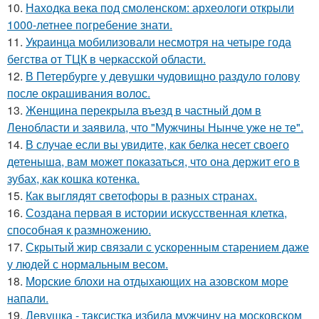
10.
Находка века под смоленском: археологи открыли
1000-летнее погребение знати.
11.
Укpaинца мобилизовали несмотря на четыре года
бегства от ТЦК в черкасской области.
12.
В Петербурге у девушки чудовищно раздуло голову
после окрашивания волос.
13.
Женщина перекрыла въезд в частный дом в
Ленобласти и заявила, что "Мужчины Нынче уже не те".
14.
В случае если вы увидите, как белка несет своего
детеныша, вам может показаться, что она держит его в
зубах, как кошка котенка.
15.
Как выглядят светофоры в разных странах.
16.
Создана первая в истории искусственная клетка,
способная к размножению.
17.
Скрытый жир связали с ускоренным старением даже
у людей с нормальным весом.
18.
Морские блохи на отдыхающих на азовском море
напали.
19.
Девушка - таксистка избила мужчину на московском