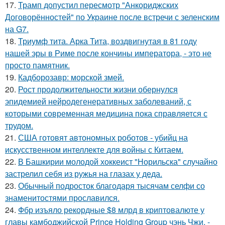
17.
Трамп допустил пересмотр "Анкориджских
Договорённостей" по Украине после встречи с зеленским
на G7.
18.
Триумф тита. Арка Тита, воздвигнутая в 81 году
нашей эры в Риме после кончины императора, - это не
просто памятник.
19.
Кадборозавр: морской змей.
20.
Рост продолжительности жизни обернулся
эпидемией нейродегенеративных заболеваний, с
которыми современная медицина пока справляется с
трудом.
21.
США готовят автономных роботов - убийц на
искусственном интеллекте для войны с Китаем.
22.
В Башкирии молодой хоккеист "Норильска" случайно
застрелил себя из ружья на глазах у деда.
23.
Обычный подросток благодаря тысячам селфи со
знаменитостями прославился.
24.
Фбр изъяло рекордные $8 млрд в криптовалюте у
главы камбоджийской Prince Holding Group чэнь Чжи, -