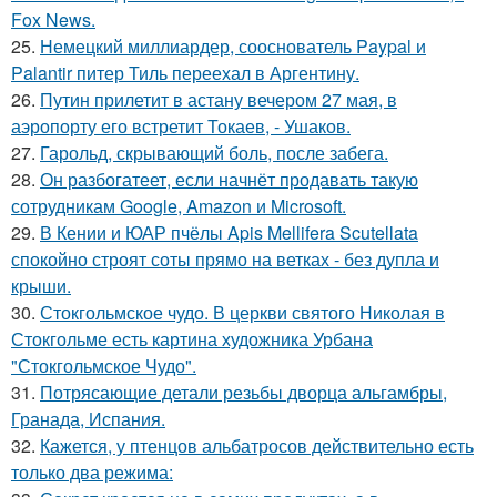
Fox News.
25.
Немецкий миллиардер, сооснователь Paypal и
Palantir питер Тиль переехал в Аргентину.
26.
Путин прилетит в астану вечером 27 мая, в
аэропорту его встретит Токаев, - Ушаков.
27.
Гарольд, скрывающий боль, после забега.
28.
Он разбогатеет, если начнёт продавать такую
сотрудникам Google, Amazon и Microsoft.
29.
В Кении и ЮАР пчёлы Apis Mellifera Scutellata
спокойно строят соты прямо на ветках - без дупла и
крыши.
30.
Стокгольмское чудо. В церкви святого Николая в
Стокгольме есть картина художника Урбана
"Стокгольмское Чудо".
31.
Потрясающие детали резьбы дворца альгамбры,
Гранада, Испания.
32.
Кажется, у птенцов альбатросов действительно есть
только два режима: