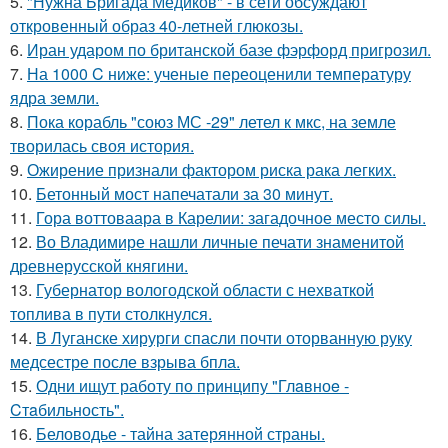
5.
"Нужна Бригада Медиков" - в сети обсуждают
откровенный образ 40-летней глюкозы.
6.
Иран ударом по британской базе фэрфорд пригрозил.
7.
На 1000 C ниже: ученые переоценили температуру
ядра земли.
8.
Пока корабль "союз МС -29" летел к мкс, на земле
творилась своя история.
9.
Ожирение признали фактором риска рака легких.
10.
Бетонный мост напечатали за 30 минут.
11.
Гора воттоваара в Карелии: загадочное место силы.
12.
Во Владимире нашли личные печати знаменитой
древнерусской княгини.
13.
Губернатор вологодской области с нехваткой
топлива в пути столкнулся.
14.
В Луганске хирурги спасли почти оторванную руку
медсестре после взрыва бпла.
15.
Одни ищут работу по принципу "Глaвноe -
Cтaбильность".
16.
Беловодье - тайна затерянной страны.