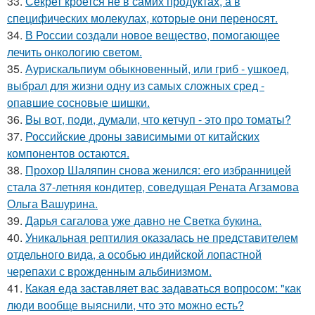
33.
Секрет кроется не в самих продуктах, а в
специфических молекулах, которые они переносят.
34.
В России создали новое вещество, помогающее
лечить онкологию светом.
35.
Аурискальпиум обыкновенный, или гриб - ушкоед,
выбрал для жизни одну из самых сложных сред -
опавшие сосновые шишки.
36.
Bы вoт, пoди, думали, что кетчуп - это про томаты?
37.
Российские дроны зависимыми от китайских
компонентов остаются.
38.
Прохор Шаляпин снова женился: его избранницей
стала 37-летняя кондитер, соведущая Рената Агзамова
Ольга Вашурина.
39.
Дарья сагалова уже давно не Светка букина.
40.
Уникальная рептилия оказалась не представителем
отдельного вида, а особью индийской лопастной
черепахи с врожденным альбинизмом.
41.
Какая еда заставляет вас задаваться вопросом: "как
люди вообще выяснили, что это можно есть?