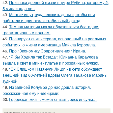
42.
Признаки древней жизни внутри Рубина, которому 2,
5 миллиарда лет.
43.
Многие ищут, куда вложить деньги, чтобы они
работали и приносили стабильный доход.
44.
Темная материя могла образоваться благодаря
гравитационным волнам.
45.
Планируют снять сериал, основанный на реальных
событиях, о жизни американца Майкла Кэрролла.
46.
Про "Экономику Сопротивления" Ирана.
47.
"Я бы Ходила так Всегда": Юлианна Караулова
вышла в свет в мини - платье и прозрачных чулках.
48.
"Ей Слишком Натянули Лицо" - в сети обсуждают
внешний вид 60-летней вдовы Олега Табакова Марины
зудиной.
49.
Из записей Колумба до нас дошла история,
рассказанная ему индейцами:
50.
Городская жизнь может снизить риск инсульта.
© 2026 Наука для всех простыми словами