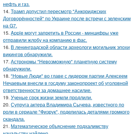
нефть и газ.
14.
Трамп допустил пересмотр "Анкориджских
Договорённостей" по Украине после встречи с зеленским
на G7.
15.
Apple могут запретить в России - минцифры уже
отправили жлобу на компанию в фас.
16.
В ленинградской области археологи могильник эпохи
викингов обнаружили.
17.
Астрономы "Невозможную" планетную систему
обнаружили.
18.
"Новые Люди" во главе с лидером партии Алексеем
Нечаевым внесли в госдуму законопроект об уголовной
ответственности за домашнее насилие.
19.
Ученые срок жизни земли продлили.
20.
Супруга актера Владимира Сычева, известного по
роли в сериале "Физрук", поделилась деталями громкого
скандала.
21.
Математическое объяснение подхалимству
начальству найдено.