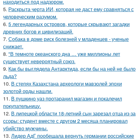
находиться под надзором.
5.
Раскрыта черта ИИ, которая не даст ему сравняться с
человеческим разумом.
6.
5 легендарных островов, которые скрывают загадки
древних богов и цивилизаций.
7.
Собака в доме риск болезней у младенцев - ученые
снижает.
8.
"В темноте океанского дна … уже миллионы лет
существует невероятный союз.
9.
Как бы выглядела Антарктида, если бы на ней не было
льда?
10.
В степях Казахстана археологи мавзолей эпохи
золотой орды нашли.
11.
В пушкино уаз протаранил магазин и покалечил
покупательницу.
12.
В липецкой области 18-летний сын зарезал отца из-за
ссоры: студент вместе с другом 2 месяца планировал
убийство мужчины.
13.
Лидер АдГ пообещала вернуть германии российские