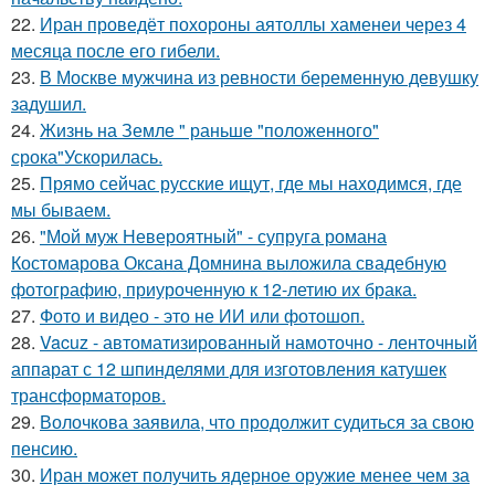
22.
Иран проведёт похороны аятоллы хаменеи через 4
месяца после его гибели.
23.
В Москве мужчина из ревности беременную девушку
задушил.
24.
Жизнь на Земле " раньше "положенного"
срока"Ускорилась.
25.
Прямо сейчас русские ищут, где мы находимся, где
мы бываем.
26.
"Мой муж Невероятный" - супруга романа
Костомарова Оксана Домнина выложила свадебную
фотографию, приуроченную к 12-летию их брака.
27.
Фото и видео - это не ИИ или фотошоп.
28.
Vacuz - автоматизированный намоточно - ленточный
аппарат с 12 шпинделями для изготовления катушек
трансформаторов.
29.
Волочкова заявила, что продолжит судиться за свою
пенсию.
30.
Иран может получить ядерное оружие менее чем за