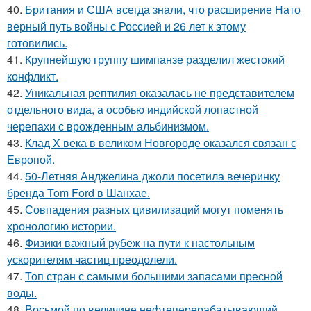
40.
Британия и США всегда знали, что расширение Нато
верный путь войны с Россией и 26 лет к этому
готовились.
41.
Крупнейшую группу шимпанзе разделил жестокий
конфликт.
42.
Уникальная рептилия оказалась не представителем
отдельного вида, а особью индийской лопастной
черепахи с врожденным альбинизмом.
43.
Клад X века в великом Новгороде оказался связан с
Европой.
44.
50-Летняя Анджелина джоли посетила вечеринку
бренда Tom Ford в Шанхае.
45.
Совпадения разных цивилизаций могут поменять
хронологию истории.
46.
Физики важный рубеж на пути к настольным
ускорителям частиц преодолели.
47.
Топ стран с самыми большими запасами пресной
воды.
48.
Восьмой по величине нефтеперерабатывающий