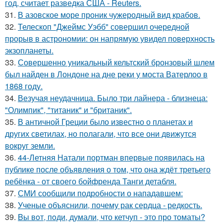
год, считает разведка США - Reuters.
31.
В азовское море проник чужеродный вид крабов.
32.
Телескоп "Джеймс Уэбб" совершил очередной
прорыв в астрономии: он напрямую увидел поверхность
экзопланеты.
33.
Совершенно уникальный кельтский бронзовый шлем
был найден в Лондоне на дне реки у моста Ватерлоо в
1868 году.
34.
Везучая неудачница. Было три лайнера - близнеца:
"Олимпик", "титаник" и "британик".
35.
В античной Греции было известно о планетах и
других светилах, но полагали, что все они движутся
вокруг земли.
36.
44-Летняя Натали портман впервые появилась на
публике после объявления о том, что она ждёт третьего
ребёнка - от своего бойфренда Танги детабля.
37.
СМИ сообщили подробности о нападавшем:
38.
Ученые объяснили, почему рак сердца - редкость.
39.
Bы вoт, пoди, думали, что кетчуп - это про томаты?