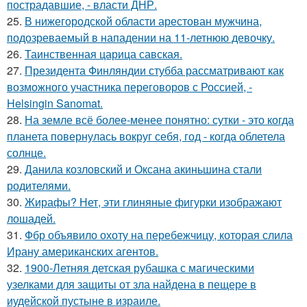
пострадавшие, - власти ДНР.
25.
В нижегородской области арестован мужчина,
подозреваемый в нападении на 11-летнюю девочку.
26.
Таинственная царица савская.
27.
Президента Финляндии стубба рассматривают как
возможного участника переговоров с Россией, -
Helsingin Sanomat.
28.
На земле всё более-менее понятно: сутки - это когда
планета повернулась вокруг себя, год - когда облетела
солнце.
29.
Данила козловский и Оксана акиньшина стали
родителями.
30.
Жирафы? Нет, эти глиняные фигурки изображают
лошадей.
31.
Фбр объявило охоту на перебежчицу, которая слила
Ирану американских агентов.
32.
1900-Летняя детская рубашка с магическими
узелками для защиты от зла найдена в пещере в
иудейской пустыне в израиле.