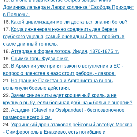
Доминика лапьера и Ларри коллинза "Свобода Приходит
в Полночь".
16.
Какой цивилизации могли достаться знания богов?
17.
Когда инженерам нужно соединить два берега
глубокого ущелья, самый очевидный путь - пробить в
скале длинный тоннель.
18.
Аттардан в форме лотоса, Индия, 1870-1875 гг.
19.
Снимки горы Фудзи с мкс.
20.
В Армении уже принят закон о вступлении в ЕС -
вопрос о членстве в еаэс стоит ребром, - лавров.
21.
На границе Пакистана и Афганистана вновь
вспыхнули боевые действия.
22.
Зачем синие киты едят крошечный криль, а не
крупную рыбу, если большая добыча = больше энергии?
23.
Асцидия (Clavelina Ossipandae) - беспозвоночное
размером всего 2 см.
24.
Украинский дрон атаковал рейсовый автобус Москва
- Симферополь в Енакиево, есть погибшие и