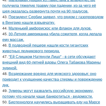
получила тяжелую травму при падении, из-за чего её
шея оказалась развернута почти на 90 градусов.
43.
Президент Сербии заявил, что рядом с газопроводом
в Венгрию нашли взрывчатку.
44.
Маленький амфорискос или флакон для духов.
45.
30-Летняя американка убила сожителя, когда делала
ему массаж.
46.
В подводной пещере нашли кости гигантских
животных ледникового периода.
47.
"Ей Слишком Натянули Лицо" - в сети обсуждают
внешний вид 60-летней вдовы Олега Табакова Марины
зудиной.
48.
Воздержание вредно для мужского здоровья: оно
приводит к ухудшению качества спермы и повреждению
днк.
49.
Зумеры могут развалить российскую экономику,
потому что начали чаще банкротиться - ведомости.
50.
Биотехнологи научились выращивать еду на Марсе