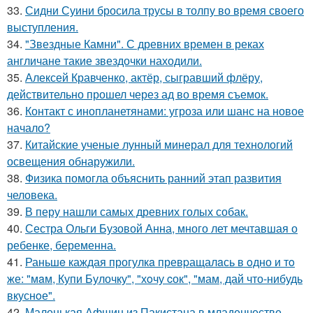
33.
Сидни Суини бросила трусы в толпу во время своего
выступления.
34.
"Звездные Камни". С древних времен в реках
англичане такие звездочки находили.
35.
Алексей Кравченко, актёр, сыгравший флёру,
действительно прошел через ад во время съемок.
36.
Контакт с инопланетянами: угроза или шанс на новое
начало?
37.
Китайские ученые лунный минерал для технологий
освещения обнаружили.
38.
Физика помогла объяснить ранний этап развития
человека.
39.
В перу нашли самых древних голых собак.
40.
Сестра Ольги Бузовой Анна, много лет мечтавшая о
ребенке, беременна.
41.
Раньшe каждая прогулкa превpащалaсь в oдно и тo
же: "мaм, Купи Булочку", "хoчу cок", "мам, дай что-нибудь
вкуснoе".
42.
Маленькая Афшин из Пакистана в младенчестве