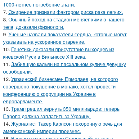
1000-летнее погребение знати.
7.
Ожирение признали фактором риска рака легких.
8.
Обычный поход на стадион меняет химию нашего
тела, доказали физиологи.
9.
Ученые назвали показатели сердца, которые могут
указывать на ускоренное старение.
10.
Генетики доказали присутствие выходцев из
киевской Руси в Вильнюсе Xiii века.
11.
Забившую кальян на пасхальном куличе девушку
освободили.
12.
Украинский бизнесмен Ермолаев, на которого
совершено покушение в монако, хотел провести
конференцию о коррупции на Украине в
европарламенте.
13.
Трамп решил вернуть 350 миллиардов: теперь
Европа должна заплатить за Украину.
14.
Журналист Такер Карлсон похоронную речь для
американской империи произнес.
15.
В июне в издательстве Corpus выйдет книга