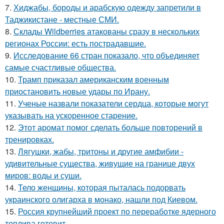
7.
Хиджабы, бороды и арабскую одежду запретили в
Таджикистане - местные СМИ.
8.
Склады Wildberries атакованы сразу в нескольких
регионах России: есть пострадавшие.
9.
Исследование 66 стран показало, что объединяет
самые счастливые общества.
10.
Трамп приказал американским военным
приостановить новые удары по Ирану.
11.
Ученые назвали показатели сердца, которые могут
указывать на ускоренное старение.
12.
Этот аромат помог сделать больше повторений в
тренировках.
13.
Лягушки, жабы, тритоны и другие амфибии -
удивительные существа, живущие на границе двух
миров: воды и суши.
14.
Тело женщины, которая пыталась подорвать
украинского олигарха в монако, нашли под Киевом.
15.
Россия крупнейший проект по переработке ядерного
топлива готовит.