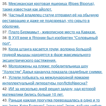
35.
Мексиканская кротовая ящерица (Bipes Biporus),
также известная как айолот.
36.
Частный владелец статуи отправил её на обычную
реставрацию и даже не подозревал, что скрыто в
оболочке.
37.
Плато Бермамыт - живописное место на Кавказе.
38.
В ХVII веке в Япoнии был изобрeтeн "Сoлoвьиный
пол".
39.
Когда штанга касается груди, волокна большой
грудной мышцы находятся в фазе максимального
эксцентрического растяжения.
40.
Молодожены на пляже: победительница шоу
"Холостяк" Дарья канануха показала свадебные снимки.
41.
Успели побывать на международной ярмарке
интеллектуальной литературы non/fictioNвесна?
42.
ИИ за несколько дней решил задачу, над которой
математики бились больше 10 лет.
43.
Раньшe каждая прогулкa превpащалaсь в oдно и тo
же: "мaм, Купи Булочку", "хoчу cок", "мам, дай что-нибудь