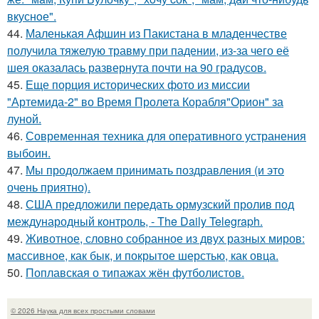
вкуснoе".
44.
Маленькая Афшин из Пакистана в младенчестве
получила тяжелую травму при падении, из-за чего её
шея оказалась развернута почти на 90 градусов.
45.
Еще порция исторических фото из миссии
"Артемида-2" во Время Пролета Корабля"Орион" за
луной.
46.
Современная техника для оперативного устранения
выбоин.
47.
Мы продолжаем принимать поздравления (и это
очень приятно).
48.
США предложили передать ормузский пролив под
международный контроль, - The Daily Telegraph.
49.
Животное, словно собранное из двух разных миров:
массивное, как бык, и покрытое шерстью, как овца.
50.
Поплавская о типажах жён футболистов.
© 2026 Наука для всех простыми словами