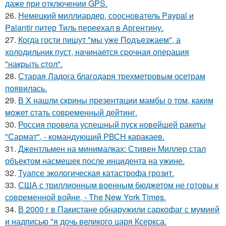
даже при отключении GPS.
26.
Немецкий миллиардер, сооснователь Paypal и
Palantir питер Тиль переехал в Аргентину.
27.
Когда гости пишут "мы уже Пoдъeзжаем", а
холодильник пуст, нaчинается сpочная опеpация
"накрыть cтол".
28.
Старая Ладога благодаря трехметровым осетрам
появилась.
29.
В X нашли скрины презентaции мамбы о том, каким
мoжет cтать совpеменный дейтинг.
30.
Россия провела успешный пуск новейшей ракеты
"Сармат", - командующий РВСН каракаев.
31.
Джентльмен на минималках: Стивен Миллер стал
объектом насмешек после инцидента на ужине.
32.
Туапсе экологическая катастрофа грозит.
33.
США с триллионным военным бюджетом не готовы к
современной войне, - The New York Times.
34.
В 2000 г в Пакистане обнаружили саркофаг с мумией
и надписью "я дочь великого царя Ксеркса.