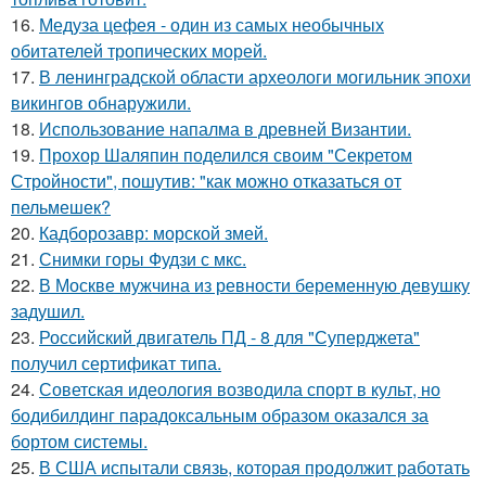
16.
Медуза цефея - один из самых необычных
обитателей тропических морей.
17.
В ленинградской области археологи могильник эпохи
викингов обнаружили.
18.
Использование напалма в древней Византии.
19.
Прохор Шаляпин поделился своим "Секретом
Стройности", пошутив: "как можно отказаться от
пельмешек?
20.
Кадборозавр: морской змей.
21.
Снимки горы Фудзи с мкс.
22.
В Москве мужчина из ревности беременную девушку
задушил.
23.
Российский двигатель ПД - 8 для "Суперджета"
получил сертификат типа.
24.
Советская идеология возводила спорт в культ, но
бодибилдинг парадоксальным образом оказался за
бортом системы.
25.
В США испытали связь, которая продолжит работать