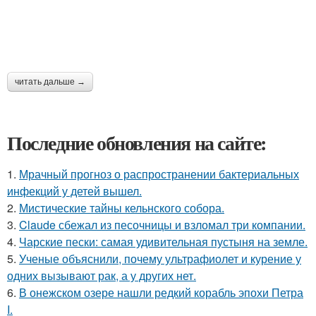
читать дальше →
Последние обновления на сайте:
1.
Мрачный прогноз о распространении бактериальных
инфекций у детей вышел.
2.
Мистические тайны кельнского собора.
3.
Claude сбежал из песочницы и взломал три компании.
4.
Чарские пески: самая удивительная пустыня на земле.
5.
Ученые объяснили, почему ультрафиолет и курение у
одних вызывают рак, а у других нет.
6.
В онежском озере нашли редкий корабль эпохи Петра
I.