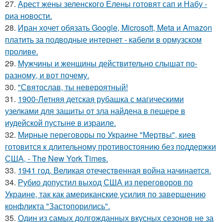
27.
Арест жены зеленского Елены готовят сап и Набу -
риа новости.
28.
Иран хочет обязать Google, Microsoft, Meta и Amazon
платить за подводные интернет - кабели в ормузском
проливе.
29.
Мужчины и женщины действительно слышат по-
разному, и вот почему.
30.
"Святослав, ты невероятный!
31.
1900-Летняя детская рубашка с магическими
узелками для защиты от зла найдена в пещере в
иудейской пустыне в израиле.
32.
Мирные переговоры по Украине "Мертвы", киев
готовится к длительному противостоянию без поддержки
США, - The New York Times.
33.
1941 год. Великая отечественная война начинается.
34.
Рубио допустил выход США из переговоров по
Украине, так как американские усилия по завершению
конфликта "Застопорились".
35.
Один из самых долгожданных вкусных сезонов не за