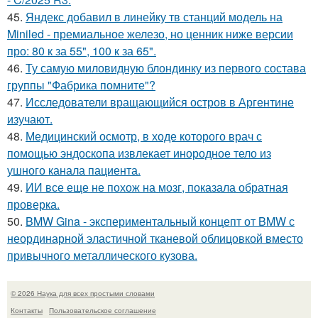
45.
Яндекс добавил в линейку тв станций модель на
Miniled - премиальное железо, но ценник ниже версии
про: 80 к за 55", 100 к за 65".
46.
Ту самую миловидную блондинку из первого состава
группы "Фабрика помните"?
47.
Исследователи вращающийся остров в Аргентине
изучают.
48.
Медицинский осмотр, в ходе которого врач с
помощью эндоскопа извлекает инородное тело из
ушного канала пациента.
49.
ИИ все еще не похож на мозг, показала обратная
проверка.
50.
BMW Gina - экспериментальный концепт от BMW с
неординарной эластичной тканевой облицовкой вместо
привычного металлического кузова.
© 2026 Наука для всех простыми словами
Контакты
Пользовательское соглашение