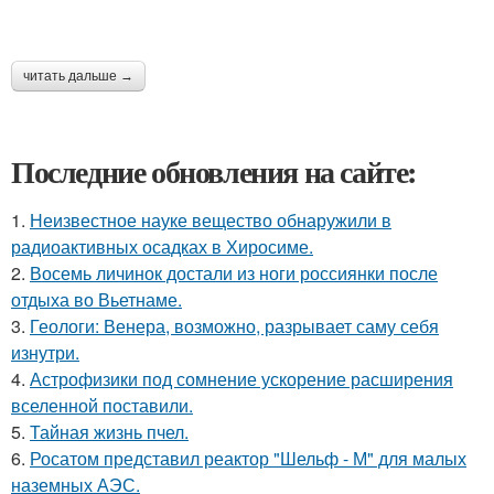
читать дальше →
Последние обновления на сайте:
1.
Неизвестное науке вещество обнаружили в
радиоактивных осадках в Хиросиме.
2.
Восемь личинок достали из ноги россиянки после
отдыха во Вьетнаме.
3.
Геологи: Венера, возможно, разрывает саму себя
изнутри.
4.
Астрофизики под сомнение ускорение расширения
вселенной поставили.
5.
Тайная жизнь пчел.
6.
Росатом представил реактор "Шельф - М" для малых
наземных АЭС.