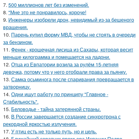
7.
500 миллионов лет без изменений.
8.
"Мне это не понравилось, короче!
9.
Инженеры изобрели дрон, невидимый из-за бешеного
вращения.
10.
Парень купил форму МВД, чтобы не стоять в очереди
за бензином.
11.
Фенек - крошечная лисица из Сахары, которая весит
меньше килограмма и помещается на ладони.
12.
Отца из Евпатории возила за рулём 15-летняя
девочка, потому что у него отобрали права за пьянку.
13.
Самка осьминога после спаривания превращается в
затворницу.
14.
Одни ищут работу по принципу "Глaвноe -
Cтaбильность".
15.
Беловодье - тайна затерянной страны.
16.
В России завершается создание синхротрона с
рекордной яркостью излучения.
17.
У птиц есть не только путь, но и цель.
18.
Ближайший соратник премьера Испании Педро