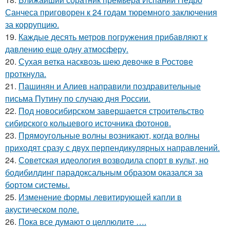
Санчеса приговорен к 24 годам тюремного заключения
за коррупцию.
19.
Каждые десять метров погружения прибавляют к
давлению еще одну атмосферу.
20.
Сухая ветка насквозь шею девочке в Ростове
проткнула.
21.
Пашинян и Алиев направили поздравительные
письма Путину по случаю дня России.
22.
Под новосибирском завершается строительство
сибирского кольцевого источника фотонов.
23.
Прямоугольные волны возникают, когда волны
приходят сразу с двух перпендикулярных направлений.
24.
Советская идеология возводила спорт в культ, но
бодибилдинг парадоксальным образом оказался за
бортом системы.
25.
Изменение формы левитирующей капли в
акустическом поле.
26.
Пока все думают о целлюлите ….