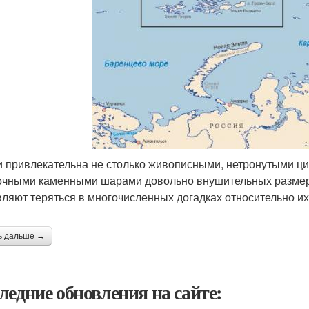
, и привлекательна не столько живописными, нетронутыми ц
очными каменными шарами довольно внушительных размеро
вляют теряться в многочисленных догадках относительно и
ь дальше →
ледние обновления на сайте: