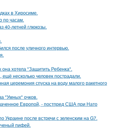
дках в Хиросиме.
о по часам.
з 40-летней глюкозы.
.
ился после уличного интервью.
я.
 она хотела "Защитить Ребенка".
, ещё несколько человек пострадали.
ная церемония спуска на воду малого ракетного
за "Умных" очков.
лаченное Европой, - постпред США при Нато
о Украине после встречи с зеленским на G7.
ученый пифей.