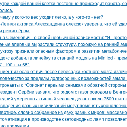
утри каждой вашей клетки постоянно происходит работа, с
олиса.
чему у кого-то вес уходит легко, а у кого-то - нет?
-Летняя актриса Александрина олексюк уверена, что ей удал
м режиссёром.
на Семенович - о своей необычной зависимости: "Я Просто
еные впервые вырастили структуру, похожую на ранний эмб
уктозу признали опасным фактором в развитии метаболиче
декс добавил в линейку тв станций модель на Miniled - пре
5", 100 к за 65".
циент из осло от вич после пересадки костного мозга излеч
ловечество за пределы долгосрочных возможностей земли
тронавты с "Ориона" первыми снимками обратной стороны
езидент Сербии заявил, что рядом с газопроводом в Венгр
едний умеренно активный человек делает около 7500 шагов
впадения разных цивилизаций могут поменять хронологию 
вотное, словно собранное из двух разных миров: массивное,
томатизация в производстве светодиодных ламп позволяет
тво продукции.