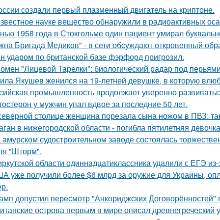
оссии создали первый плазменный двигатель на криптоне.
звестное науке вещество обнаружили в радиоактивных оса
нью 1958 года в Стокгольме один пациент умирал буквальн
жна Бригада Медиков" - в сети обсуждают откровенный обра
н ударом по британской базе фэрфорд пригрозил.
омен "Лицевой Тарелки": биологический радар под перьями
ила Якушев женился на 19-летней девушке, в которую влюб
сийская промышленность продолжает уверенно развиватьс
тостерон у мужчин упал вдвое за последние 50 лет.
северной столице женщина порезала сына ножом в ПВЗ: так
аган в нижегородской области - погибла пятилетняя девочка
 амурском судостроительном заводе состоялась торжествен
ля "Шторм".
иркутской области одиннадцатиклассника удалили с ЕГЭ из-
А уже получили более $6 млрд за оружие для Украины, оп
ер.
амп допустил пересмотр "Анкориджских Договорённостей" п
итанские острова первым в мире описал древнегреческий 