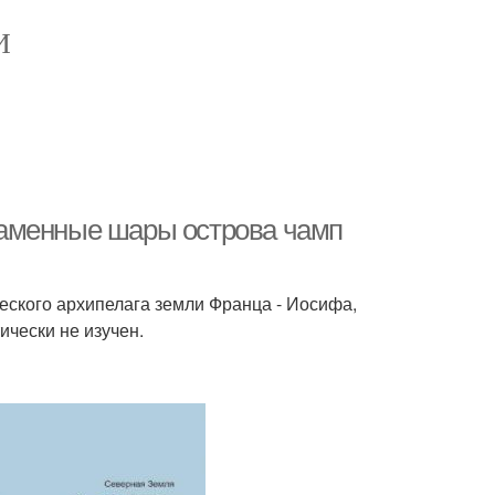
И
каменные шары острова чамп
еского архипелага земли Франца - Иосифа,
ически не изучен.