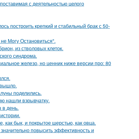
опоставимая с деятельностью целого
ось построить крепкий и стабильный брак с 50-
 не Могу Остановиться".
рион, из стволовых клеток.
ского синдрома.
миальное железо, но ценник ниже версии про: 80
ился.
 вышло.
 луны поделились.
ию нашли взрывчатку.
 в день.
истории.
 как бык, и покрытое шерстью, как овца.
 значительно повысить эффективность и