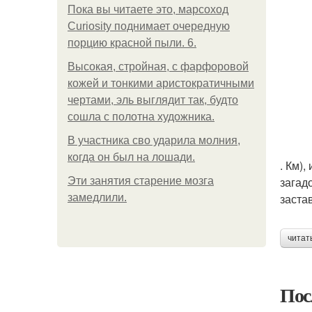
Пока вы читаете это, марсоход
Curiosity поднимает очередную
порцию красной пыли. 6.
Высокая, стройная, с фарфоровой
кожей и тонкими аристократичными
чертами, эль выглядит так, будто
сошла с полотна художника.
В участника сво ударила молния,
когда он был на лошади.
. Км)
загад
Эти занятия старение мозга
заста
замедлили.
читат
Пос