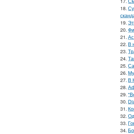
17.
См
18.
Су
сканд
19.
Эт
20.
Фи
21.
Ас
22.
В 
23.
Тр
24.
Та
25.
Са
26.
Му
27.
В 
28.
Аф
29.
"В
30.
Di
31.
Ко
32.
Од
33.
Го
34.
Бо