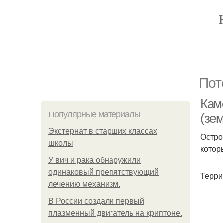
Пот
Кам
Популярные материалы
(зе
Экстернат в старших классах
Остро
школы
котор
У вич и рака обнаружили
одинаковый препятствующий
Терри
лечению механизм.
В России создали первый
плазменный двигатель на криптоне.