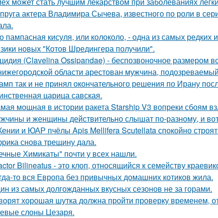
ех может стать лучшим лекарством при заболеваниях легки
пруга актера Владимира Сычева, известного по роли в сери
ала.
о пампасная кисуля, или колоколо, - одна из самых редких
зики новых "Котов Шредингера получили".
цидия (Clavelina Ossipandae) - беспозвоночное размером вс
нижегородской области арестован мужчина, подозреваемый
амп так и не принял окончательного решения по Ирану посл
инственная царица савская.
мая мощная в истории ракета Starship V3 вопреки сбоям вз
жчины и женщины действительно слышат по-разному, и вот
Кении и ЮАР пчёлы Apis Mellifera Scutellata спокойно строят
рика снова трещину дала.
ечные Химикаты" почти у всех нашли.
actor Bilineatus - это клоп, относящийся к семейству краевик
гда-то вся Европа без привычных домашних котиков жила.
ин из самых долгожданных вкусных сезонов не за горами.
ворят хорошая шутка должна пройти проверку временем, от
евые слоны Цезаря.