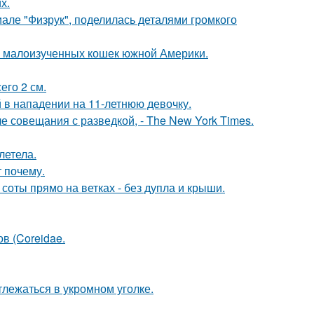
х.
але "Физрук", поделилась деталями громкого
 и малоизученных кошек южной Америки.
его 2 см.
 в нападении на 11-летнюю девочку.
е совещания с разведкой, - The New York Times.
летела.
 почему.
 соты прямо на ветках - без дупла и крыши.
ов (Coreidae.
лежаться в укромном уголке.