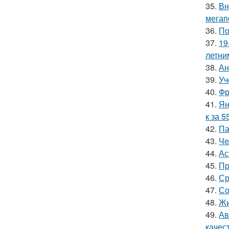
35.
Вн
мегап
36.
По
37.
19
летни
38.
Ан
39.
Уч
40.
Фр
41.
Ян
к за 5
42.
Па
43.
Че
44.
Ас
45.
Пр
46.
Ср
47.
Со
48.
Жи
49.
Ав
качес