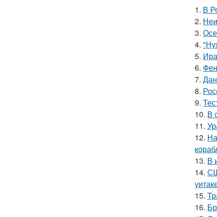
1.
В Р
2.
Неи
3.
Осе
4.
"Ну
5.
Ира
6.
Фен
7.
Дан
8.
Рос
9.
Тес
10.
В 
11.
Ур
12.
На
кораб
13.
В 
14.
СШ
уитак
15.
Тр
16.
Бр