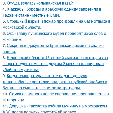
3.
Откуда взялась колыванская ваза?
4.
Хиджабы, бороды и арабскую одежду запретили в
Таджикистане - местные СМИ.
5.
Страшный взрыв и пожар произошли на базе отдыха в
московской области.
6.
Экс - главу пушкинского музея проверят из-за слов о
кокошнике.
7.
Секретные документы британской армии на свалке
нашли.
8.
В липецкой области 18-летний сын зарезал отца из-за
ссоры: студент вместе с другом 2 месяца планировал
убийство мужчины.
9.
Когда температура в штате падает до нуля,
теплолюбивые рептилии впадают в глубокий анабиоз и
буквально сыплются с веток на тротуары.
10.
Самка осьминога после спаривания превращается в
затворницу.
11.
Девушка - таксистка избила мужчину на московском
АЗС после попытки спустить ей колесо.