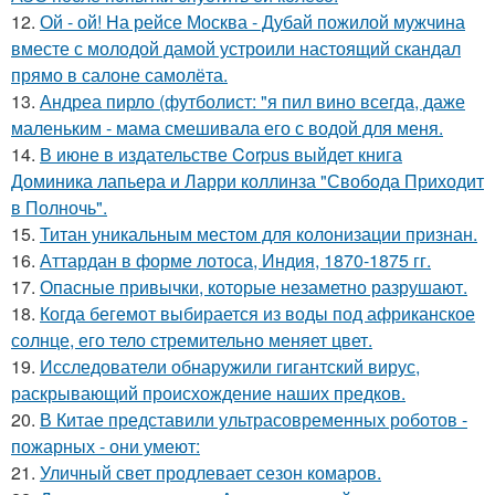
12.
Ой - ой! На рейсе Москва - Дубай пожилой мужчина
вместе с молодой дамой устроили настоящий скандал
прямо в салоне самолёта.
13.
Андреа пирло (футболист: "я пил вино всегда, даже
маленьким - мама смешивала его с водой для меня.
14.
В июне в издательстве Corpus выйдет книга
Доминика лапьера и Ларри коллинза "Свобода Приходит
в Полночь".
15.
Титан уникальным местом для колонизации признан.
16.
Аттардан в форме лотоса, Индия, 1870-1875 гг.
17.
Опасные привычки, которые незаметно разрушают.
18.
Когда бегемот выбирается из воды под африканское
солнце, его тело стремительно меняет цвет.
19.
Исследователи обнаружили гигантский вирус,
раскрывающий происхождение наших предков.
20.
В Китае представили ультрасовременных роботов -
пожарных - они умеют:
21.
Уличный свет продлевает сезон комаров.