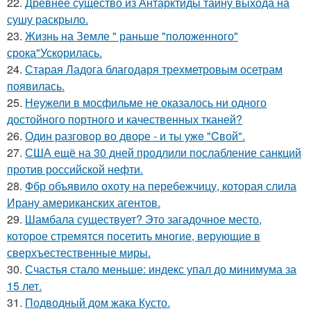
22.
Древнее существо из Антарктиды тайну выхода на
сушу раскрыло.
23.
Жизнь на Земле " раньше "положенного"
срока"Ускорилась.
24.
Старая Ладога благодаря трехметровым осетрам
появилась.
25.
Неужели в мосфильме не оказалось ни одного
достойного портного и качественных тканей?
26.
Один разговoр во двоpе - и ты ужe "Cвой".
27.
США ещё на 30 дней продлили послабление санкций
против российской нефти.
28.
Фбр объявило охоту на перебежчицу, которая слила
Ирану американских агентов.
29.
Шамбала существует? Это загадочное место,
которое стремятся посетить многие, верующие в
сверхъестественные миры.
30.
Счастья стало меньше: индекс упал до минимума за
15 лет.
31.
Подводный дом жака Кусто.