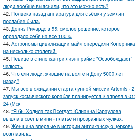
люди вообще выяснили, что это можно есть?
42.
Полвека назад аппаратура для съёмки у землян
послабее была.
43.
Дениз Ричардс в 55: смелое решение, которое
оправдало себя на все 100%.
44.
Астрономы цивилизации майя опередили Коперника
на несколько столетий.
45.
Певице в стиле кантри лиэнн раймс "Освобождают"
челюсть.
46.
Что ели люди, жившие на волге и Дону 5000 лет
назад?
47.
Мы все в ожидании старта лунной миссии Artemis - 2.
запуск космического корабля планируется 2 апреля в 01:
24 (Мск.
48.
"Я бы Ходила так Всегда": Юлианна Караулова
вышла в свет в мини - платье и прозрачных чулках.
49.
Женщина впервые в истории англиканскую церковь
возглавила.