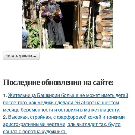
читать дальше →
Последние обновления на сайте:
1.
Жительница Башкирии больше не может иметь детей
после того, как медики сделали ей аборт на шестом
месяце беременности и оставили в матке плаценту.
2.
Высокая, стройная, с фарфоровой кожей и тонкими
аристократичными чертами, эль выглядит так, будто
сошла с полотна художника.