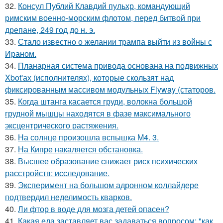
32.
Консул Публий Клавдий пульхр, командующий
римским военно-морским флотом, перед битвой при
дрепане, 249 год до н. э.
33.
Стало известно о желании трампа выйти из войны с
Ираном.
34.
Планарная система привода основана на подвижных
Xbot'ах (исполнителях), которые скользят над
фиксированным массивом модульных Flyway (статоров.
35.
Когда штанга касается груди, волокна большой
грудной мышцы находятся в фазе максимального
эксцентрического растяжения.
36.
На солнце произошла вспышка M4. 3.
37.
На Кипре накаляется обстановка.
38.
Высшее образование снижает риск психических
расстройств: исследование.
39.
Эксперимент на большом адронном коллайдере
подтвердил неделимость кварков.
40.
Ли фтор в воде для мозга детей опасен?
41.
Какая еда заставляет вас задаваться вопросом: "как